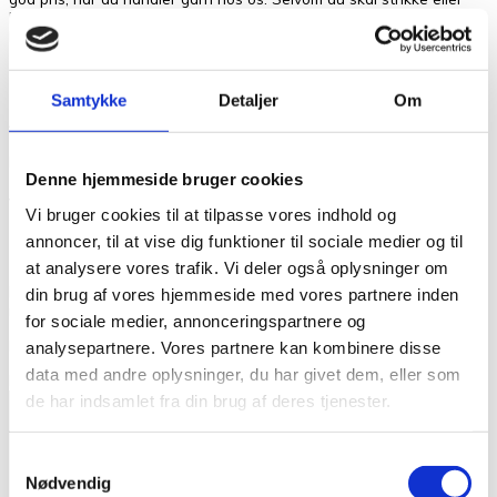
hækle et større projekt, så kan det godt betale sig at handle hos os.
Du får altid god service oven i hatten – og det er gratis!
Vægt
0,05 kg
Samtykke
Detaljer
Om
Anmeldelser
Der er endnu ikke nogle anmeldelser.
Denne hjemmeside bruger cookies
Vær den første til at anmelde “PetiteKnit
Vi bruger cookies til at tilpasse vores indhold og
Double Sunday Matcha 9564”
annoncer, til at vise dig funktioner til sociale medier og til
at analysere vores trafik. Vi deler også oplysninger om
Din e-mailadresse vil ikke blive publiceret.
Krævede felter er
din brug af vores hjemmeside med vores partnere inden
markeret med
*
for sociale medier, annonceringspartnere og
Din bedømmelse
analysepartnere. Vores partnere kan kombinere disse
data med andre oplysninger, du har givet dem, eller som
Din anmeldelse
*
de har indsamlet fra din brug af deres tjenester.
Samtykkevalg
Nødvendig