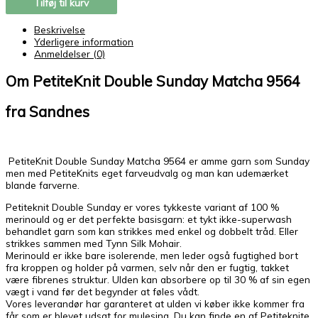
Tilføj til kurv
Beskrivelse
Yderligere information
Anmeldelser (0)
Om PetiteKnit Double Sunday Matcha 9564
fra Sandnes
PetiteKnit Double Sunday Matcha 9564 er amme garn som Sunday
men med PetiteKnits eget farveudvalg og man kan udemærket
blande farverne.
Petiteknit Double Sunday er vores tykkeste variant af 100 %
merinould og er det perfekte basisgarn: et tykt ikke-superwash
behandlet garn som kan strikkes med enkel og dobbelt tråd. Eller
strikkes sammen med Tynn Silk Mohair.
Merinould er ikke bare isolerende, men leder også fugtighed bort
fra kroppen og holder på varmen, selv når den er fugtig, takket
være fibrenes struktur. Ulden kan absorbere op til 30 % af sin egen
vægt i vand før det begynder at føles vådt.
Vores leverandør har garanteret at ulden vi køber ikke kommer fra
får som er blevet udsat for mulesing. Du kan finde en af Petiteknite