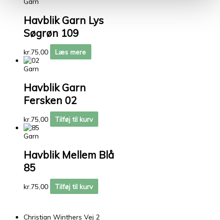
Garn
Havblik Garn Lys
Søgrøn 109
kr.
75,00
Læs mere
Garn
Havblik Garn
Fersken 02
kr.
75,00
Tilføj til kurv
Garn
Havblik Mellem Blå
85
kr.
75,00
Tilføj til kurv
Christian Winthers Vej 2