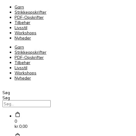
PetiteKnit
Garn
Double
Strikkeopskrifter
Sunday
PDF-Opskrifter
Matcha
Tilbehør
9564
Livsstil
antal
Workshops
Nyheder
Garn
Strikkeopskrifter
PDF-Opskrifter
Tilbehør
Livsstil
Workshops
Nyheder
Søg
Søg
0
kr.
0,00