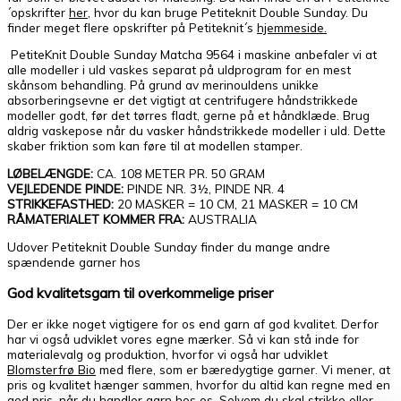
´opskrifter
her
, hvor du kan bruge Petiteknit Double Sunday. Du
finder meget flere opskrifter på Petiteknit´s
hjemmeside.
PetiteKnit Double Sunday Matcha 9564 i maskine anbefaler vi at
alle modeller i uld vaskes separat på uldprogram for en mest
skånsom behandling. På grund av merinouldens unikke
absorberingsevne er det vigtigt at centrifugere håndstrikkede
modeller godt, før det tørres fladt, gerne på et håndklæde. Brug
aldrig vaskepose når du vasker håndstrikkede modeller i uld. Dette
skaber friktion som kan føre til at modellen stamper.
LØBELÆNGDE:
CA. 108 METER PR. 50 GRAM
VEJLEDENDE PINDE:
PINDE NR. 3½, PINDE NR. 4
STRIKKEFASTHED:
20 MASKER = 10 CM, 21 MASKER = 10 CM
RÅMATERIALET KOMMER FRA:
AUSTRALIA
Udover Petiteknit Double Sunday finder du mange andre
spændende garner hos
God kvalitetsgarn til overkommelige priser
Der er ikke noget vigtigere for os end garn af god kvalitet. Derfor
har vi også udviklet vores egne mærker. Så vi kan stå inde for
materialevalg og produktion, hvorfor vi også har udviklet
Blomsterfrø Bio
med flere, som er bæredygtige garner. Vi mener, at
pris og kvalitet hænger sammen, hvorfor du altid kan regne med en
god pris, når du handler garn hos os. Selvom du skal strikke eller