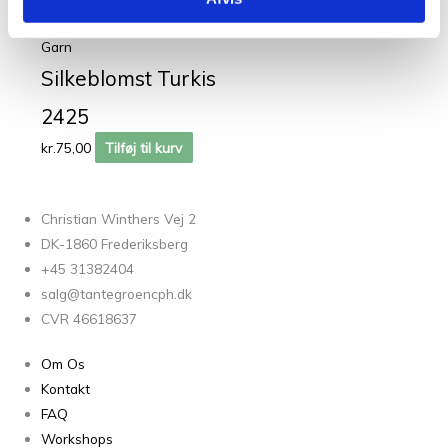
30% silke og 70% mohair
Garn
Silkeblomst Turkis
2425
kr.
75,00
Tilføj til kurv
Christian Winthers Vej 2
DK-1860 Frederiksberg
+45 31382404
salg@tantegroencph.dk
CVR 46618637
Om Os
Kontakt
FAQ
Workshops