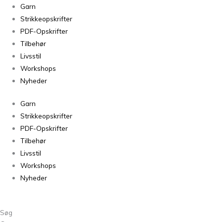
Permin
Garn
Elise
Strikkeopskrifter
Turkis
PDF-Opskrifter
1114
Tilbehør
antal
Livsstil
Workshops
Nyheder
Garn
Strikkeopskrifter
PDF-Opskrifter
Tilbehør
Livsstil
Workshops
Nyheder
Søg