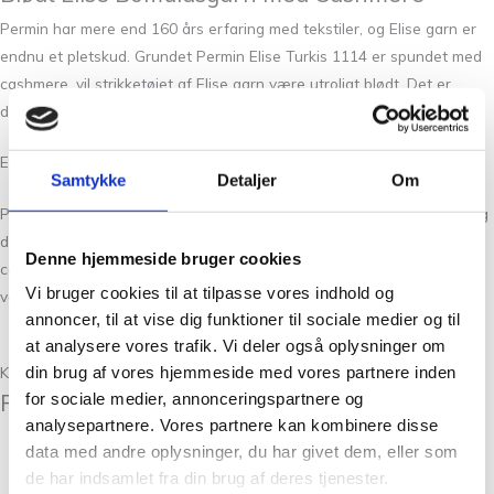
Permin har mere end 160 års erfaring med tekstiler, og Elise garn er
endnu et pletskud. Grundet Permin Elise Turkis 1114 er spundet med
cashmere, vil strikketøjet af Elise garn være utroligt blødt. Det er
derfor ideelt til tøj til børn og voksne i alle aldre.
Elise Garn fra Permin kommer i nøgler på 25 g.
Samtykke
Detaljer
Om
Permin Elise Turkis 1114 har en løbelængde på 115 m per 25 gram og
du kan bruge pindesstørelse 3. Garnet består af 90% bomuld og 10%
Denne hjemmeside bruger cookies
cashmere. Den har en strikkefasthed på 25mx38p på pinde 3, og skal
Vi bruger cookies til at tilpasse vores indhold og
vaske i hånden.
annoncer, til at vise dig funktioner til sociale medier og til
at analysere vores trafik. Vi deler også oplysninger om
Læs mere
din brug af vores hjemmeside med vores partnere inden
Kunder købte også
Relaterede varer
for sociale medier, annonceringspartnere og
analysepartnere. Vores partnere kan kombinere disse
data med andre oplysninger, du har givet dem, eller som
Garn
de har indsamlet fra din brug af deres tjenester.