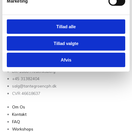
Marketing
kr.
36,00
Læs mere
Permin Elise i 90% bomuld og 10% cashmere
Tillad alle
Permin Elise White 1110
kr.
36,00
Tilføj til kurv
Tillad valgte
Afvis
Christian Winthers Vej 2
DK-1860 Frederiksberg
+45 31382404
salg@tantegroencph.dk
CVR 46618637
Om Os
Kontakt
FAQ
Workshops