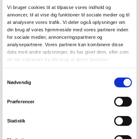
Vi bruger cookies til at tilpasse vores indhold og
Permin Elise i 90% bomuld og 10% cashmere
annoncer, til at vise dig funktioner til sociale medier og til
Permin Elise Turkis 1114
at analysere vores trafik. Vi deler også oplysninger om
din brug af vores hjemmeside med vores partnere inden
kr.
36,00
Tilføj til kurv
for sociale medier, annonceringspartnere og
analysepartnere. Vores partnere kan kombinere disse
Permin Elise i 90% bomuld og 10% cashmere
data med andre oplysninger, du har givet dem, eller som
Permin Elise Jade 1113
de har indsamlet fra din brug af deres tjenester.
kr.
36,00
Tilføj til kurv
Samtykkevalg
Nødvendig
Udsolgt
Permin Elise i 90% bomuld og 10% cashmere
Permin Elise Powder 1112
Præferencer
kr.
36,00
Læs mere
Udsolgt
Statistik
Permin Elise i 90% bomuld og 10% cashmere
Permin Elise Offwhite 1109