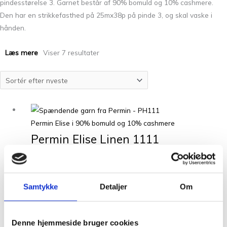
pindesstørelse 3. Garnet består af 90% bomuld og 10% cashmere.
Den har en strikkefasthed på 25mx38p på pinde 3, og skal vaske i
hånden.
Læs mere
Viser 7 resultater
Permin Elise i 90% bomuld og 10% cashmere
Permin Elise Linen 1111
kr.
36,00
Tilføj til kurv
Permin Elise i 90% bomuld og 10% cashmere
Samtykke
Detaljer
Om
Permin Elise Gul 1108
kr.
36,00
Tilføj til kurv
Denne hjemmeside bruger cookies