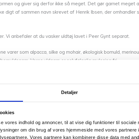
formen og giver sig derfor ikke så meget. Det gør garnet meget anv
ske digt af sammen navn skrevet af Henrik Ibsen, der omhandler 
. Vi anbefaler at du vasker uldtøj lavet i Peer Gynt separat.
 rene varer som alpacca, silke og mohair, økologisk bomuld, merin
bomuldsgarn. Vores uldgarn er selvfølgelig mulesing fri.
hjælper dig gerne med at sætte farver sammen til dit næste proje
grene. Vi står klar med et smil og stræber altid efter den bedst
Detaljer
0,05 kg
Vær den førs
ookies
Din e-mailadresse vil 
se vores indhold og annoncer, til at vise dig funktioner til sociale
oplysninger om din brug af vores hjemmeside med vores partnere i
ysepartnere. Vores partnere kan kombinere disse data med andr
Din bedømmelse