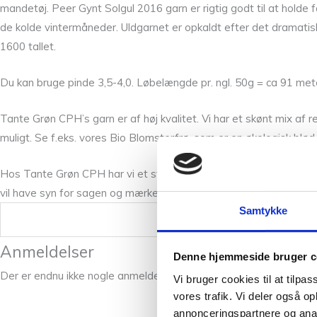
mandetøj. Peer Gynt Solgul 2016 garn er rigtig godt til at holde 
de kolde vintermåneder. Uldgarnet er opkaldt efter det dramati
1600 tallet.
Du kan bruge pinde 3,5-4,0. Løbelængde pr. ngl. 50g = ca 91 meter
Tante Grøn CPH’s garn er af høj kvalitet. Vi har et skønt mix af
muligt. Se f.eks. vores Bio Blomsterfrø, som er en økologisk blød 
Hos Tante Grøn CPH har vi et stort udvalg fra Sandnes Garn, og 
vil have syn for sagen og mærke Peer Gynt Solgul 2016 mellem fin
Samtykke
Vægt
Anmeldelser
Denne hjemmeside bruger c
Der er endnu ikke nogle anmeldelser.
Vi bruger cookies til at tilpas
vores trafik. Vi deler også 
annonceringspartnere og anal