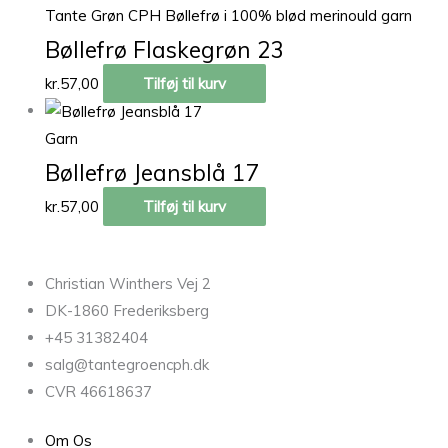
Tante Grøn CPH Bøllefrø i 100% blød merinould garn
Bøllefrø Flaskegrøn 23
kr.
57,00
Tilføj til kurv
Garn
Bøllefrø Jeansblå 17
kr.
57,00
Tilføj til kurv
Christian Winthers Vej 2
DK-1860 Frederiksberg
+45 31382404
salg@tantegroencph.dk
CVR 46618637
Om Os