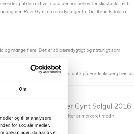
endelig til den aktive mand der har behov for slidstærkt tøj til
sagnfiguren Peer Gynt, en rensdyrjæger fra Guldbrandsdalen i
ould og mange flere. Det er så bæredygtigt og naturligt som
kt. Du er altid velkommen i vores butik på Frederiksberg hvis du
e betjening.
Om
te til at anmelde “Peer Gynt Solgul 2016”
ikke blive publiceret.
Krævede felter er markeret med
*
 medier og til at analysere
nden for sociale medier,
e oplysninger, du har givet