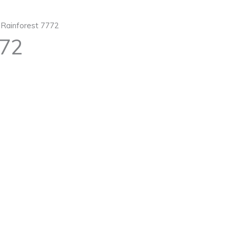
 Rainforest 7772
772