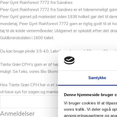
Peer Gynt Rainforest 7772 fra Sandnes
Peer Gynt Rainforest 7772 fra Sandnes er et taknemmeligt garn i
Peer Gynt garnet på markedet siden 1938 hvilket gør det til deres
mandetøj. Peer Gynt Rainforest 7772 garn er rigtig godt til at h
tøj til de kolde vintermåneder. Uldgarnet er opkaldt efter det 
Guldbrandsdalen i 1600 tallet.
Du kan bruge pinde 3,5-4,0. Løbelængde pr. ngl. 50g = ca 91 meter
Tante Grøn CPH’s garn er af høj kvalitet. Vi har et skønt mix af
muligt. Se f.eks. vores Bio Blomsterfrø, som er en økologisk blød 
Samtykke
Hos Tante Grøn CPH har vi et stort udvalg fra Sandnes Garn, og 
vil have syn for sagen og mærke Peer Gynt – Mørk blå 6364 mellem
Denne hjemmeside bruger c
Vægt
Vi bruger cookies til at tilpas
vores trafik. Vi deler også 
Anmeldelser
annonceringspartnere og anal