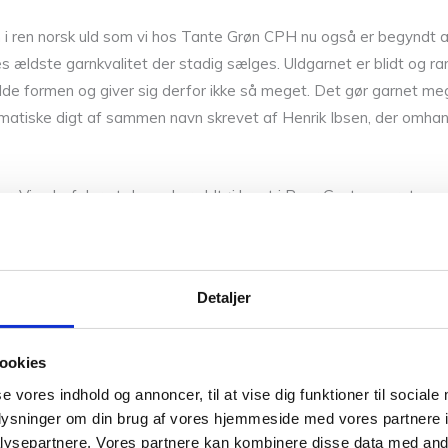
 ren norsk uld som vi hos Tante Grøn CPH nu også er begyndt at 
 ældste garnkvalitet der stadig sælges. Uldgarnet er blidt og rart
olde formen og giver sig derfor ikke så meget. Det gør garnet meg
dramatiske digt af sammen navn skrevet af Henrik Ibsen, der omha
. Vi anbefaler at du vasker uldtøj lavet i Peer Gynt separat.
 rene varer som alpacca, silke og mohair, økologisk bomuld, merin
bomuldsgarn. Vores uldgarn er selvfølgelig mulesing fri.
Detaljer
hjælper dig gerne med at sætte farver sammen til dit næste proje
 fingrene. Vi står klar med et smil og stræber altid efter den b
ookies
0,05 kg
se vores indhold og annoncer, til at vise dig funktioner til sociale
oplysninger om din brug af vores hjemmeside med vores partnere i
Vær den første ti
ysepartnere. Vores partnere kan kombinere disse data med andr