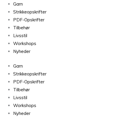
Peer
Garn
Gynt
Strikkeopskrifter
Rainforest
PDF-Opskrifter
7772
Tilbehør
antal
Livsstil
Workshops
Nyheder
Garn
Strikkeopskrifter
PDF-Opskrifter
Tilbehør
Livsstil
Workshops
Nyheder