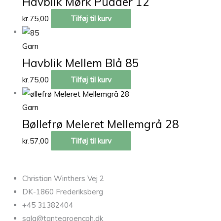
Havblik Mørk Pudder 12
kr.
75,00
Tilføj til kurv
Garn
Havblik Mellem Blå 85
kr.
75,00
Tilføj til kurv
Garn
Bøllefrø Meleret Mellemgrå 28
kr.
57,00
Tilføj til kurv
Christian Winthers Vej 2
DK-1860 Frederiksberg
+45 31382404
salg@tantegroencph.dk