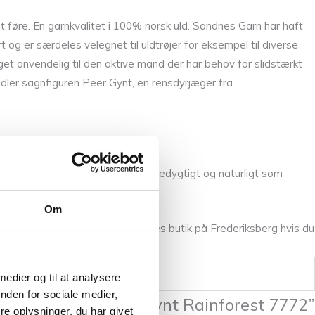
føre. En garnkvalitet i 100% norsk uld. Sandnes Garn har haft
 og er særdeles velegnet til uldtrøjer for eksempel til diverse
et anvendelig til den aktive mand der har behov for slidstærkt
ndler sagnfiguren Peer Gynt, en rensdyrjæger fra
ould og mange flere. Det er så bæredygtigt og naturligt som
Om
kt. Du er altid velkommen i vores butik på Frederiksberg hvis du
edste betjening.
 medier og til at analysere
nden for sociale medier,
l at anmelde “Peer Gynt Rainforest 7772”
e oplysninger, du har givet