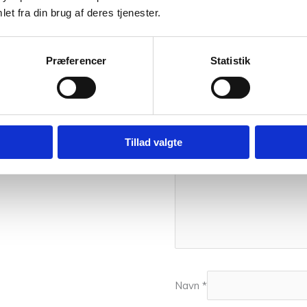
Din e-mailadresse vil ikke bl
et fra din brug af deres tjenester.
Din bedømmelse
Præferencer
Statistik
Din anmeldelse
*
Tillad valgte
Navn
*