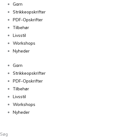
Peer
Garn
Gynt
Strikkeopskrifter
Naturmelert
PDF-Opskrifter
2641
Tilbehør
antal
Livsstil
Workshops
Nyheder
Garn
Strikkeopskrifter
PDF-Opskrifter
Tilbehør
Livsstil
Workshops
Nyheder
Søg