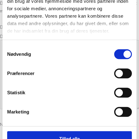
din brug af vores hjemmeside med vores partnere inden
Din e-mailadresse vil ikke blive publiceret.
Krævede felter er markeret
for sociale medier, annonceringspartnere og
med
*
analysepartnere. Vores partnere kan kombinere disse
data med andre oplysninger, du har givet dem, eller som
Din bedømmelse
de har indsamlet fra din brug af deres tjenester.
Din anmeldelse
*
Samtykkevalg
Nødvendig
Præferencer
Statistik
Marketing
Navn
*
Tillad alle