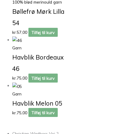
100% blød merinould garn
Bøllefrø Mørk Lilla
54
kr.
57,00
Tilføj til kurv
Garn
Havblik Bordeaux
46
kr.
75,00
Tilføj til kurv
Garn
Havblik Melon 05
kr.
75,00
Tilføj til kurv
Christian Winthers Vej 2