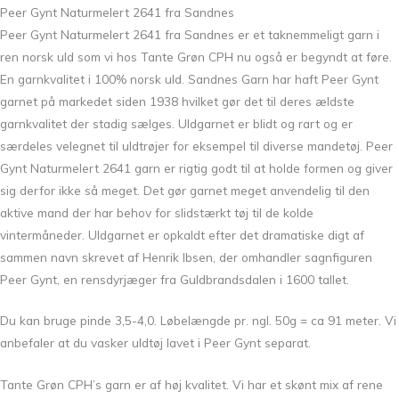
Peer Gynt Naturmelert 2641 fra Sandnes
Peer Gynt Naturmelert 2641 fra Sandnes er et taknemmeligt garn i
ren norsk uld som vi hos Tante Grøn CPH nu også er begyndt at føre.
En garnkvalitet i 100% norsk uld. Sandnes Garn har haft Peer Gynt
garnet på markedet siden 1938 hvilket gør det til deres ældste
garnkvalitet der stadig sælges. Uldgarnet er blidt og rart og er
særdeles velegnet til uldtrøjer for eksempel til diverse mandetøj. Peer
Gynt Naturmelert 2641 garn er rigtig godt til at holde formen og giver
sig derfor ikke så meget. Det gør garnet meget anvendelig til den
aktive mand der har behov for slidstærkt tøj til de kolde
vintermåneder. Uldgarnet er opkaldt efter det dramatiske digt af
sammen navn skrevet af Henrik Ibsen, der omhandler sagnfiguren
Peer Gynt, en rensdyrjæger fra Guldbrandsdalen i 1600 tallet.
Du kan bruge pinde 3,5-4,0. Løbelængde pr. ngl. 50g = ca 91 meter. Vi
anbefaler at du vasker uldtøj lavet i Peer Gynt separat.
Tante Grøn CPH’s garn er af høj kvalitet. Vi har et skønt mix af rene