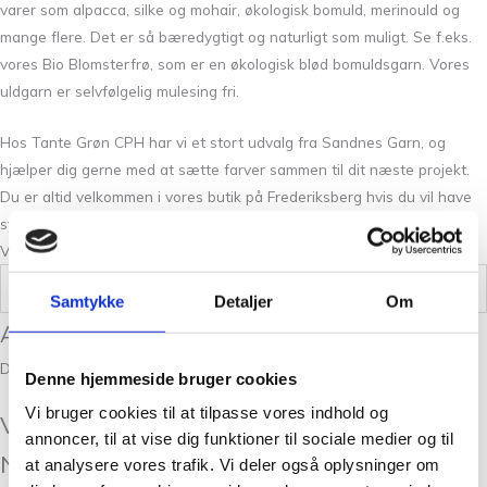
varer som alpacca, silke og mohair, økologisk bomuld, merinould og
mange flere. Det er så bæredygtigt og naturligt som muligt. Se f.eks.
vores Bio Blomsterfrø, som er en økologisk blød bomuldsgarn. Vores
uldgarn er selvfølgelig mulesing fri.
Hos Tante Grøn CPH har vi et stort udvalg fra Sandnes Garn, og
hjælper dig gerne med at sætte farver sammen til dit næste projekt.
Du er altid velkommen i vores butik på Frederiksberg hvis du vil have
syn for sagen og mærke Peer Gynt – Mørk blå 6364 mellem fingrene.
Vi står klar med et smil og stræber altid efter den bedste betjening.
Vægt
0,05 kg
Samtykke
Detaljer
Om
Anmeldelser
Der er endnu ikke nogle anmeldelser.
Denne hjemmeside bruger cookies
Vi bruger cookies til at tilpasse vores indhold og
Vær den første til at anmelde “Peer Gynt
annoncer, til at vise dig funktioner til sociale medier og til
Naturmelert 2641”
at analysere vores trafik. Vi deler også oplysninger om