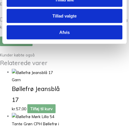
E-mail
*
Tillad valgte
Gem mit navn, mail og websted i denne browser til næste gang jeg
kommenterer.
Afvis
Kunder købte også
Relaterede varer
Garn
Bøllefrø Jeansblå
17
kr.
57,00
Tilføj til kurv
Tante Grøn CPH Bøllefrø i