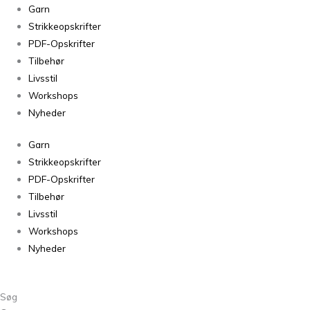
Paia
Garn
Unicorn
Strikkeopskrifter
Shimmer
PDF-Opskrifter
713
Tilbehør
antal
Livsstil
Workshops
Nyheder
Garn
Strikkeopskrifter
PDF-Opskrifter
Tilbehør
Livsstil
Workshops
Nyheder
Søg