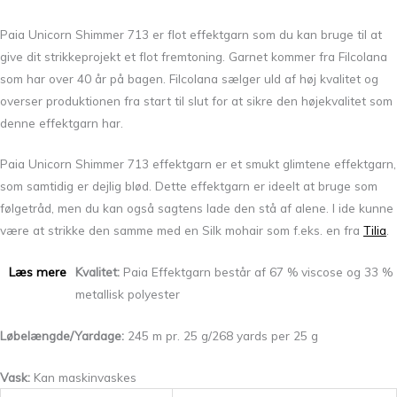
Paia Unicorn Shimmer 713 er flot effektgarn som du kan bruge til at
give dit strikkeprojekt et flot fremtoning. Garnet kommer fra Filcolana
som har over 40 år på bagen. Filcolana sælger uld af høj kvalitet og
overser produktionen fra start til slut for at sikre den højekvalitet som
denne effektgarn har.
Paia Unicorn Shimmer 713 effektgarn er et smukt glimtene effektgarn,
som samtidig er dejlig blød. Dette effektgarn er ideelt at bruge som
følgetråd, men du kan også sagtens lade den stå af alene. I ide kunne
være at strikke den samme med en Silk mohair som f.eks. en fra
Tilia
.
Læs mere
Kvalitet:
Paia Effektgarn består af 67 % viscose og 33 %
metallisk polyester
Løbelængde/Yardage:
245 m pr. 25 g/268 yards per 25 g
Vask:
Kan maskinvaskes