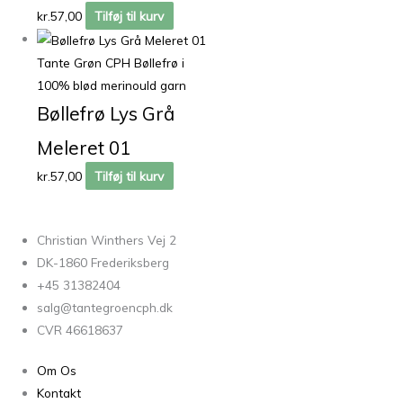
kr.
57,00
Tilføj til kurv
Tante Grøn CPH Bøllefrø i
100% blød merinould garn
Bøllefrø Lys Grå
Meleret 01
kr.
57,00
Tilføj til kurv
Christian Winthers Vej 2
DK-1860 Frederiksberg
+45 31382404
salg@tantegroencph.dk
CVR 46618637
Om Os
Kontakt