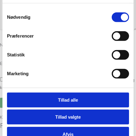
Samtykkevalg
Nødvendig
Præferencer
Navn
*
Statistik
E-mail
*
Marketing
Gem mit navn, mail og websted i denne browser til næste gang jeg
kommenterer.
Tillad alle
Tillad valgte
Kunder købte også
Relaterede varer
Afvis