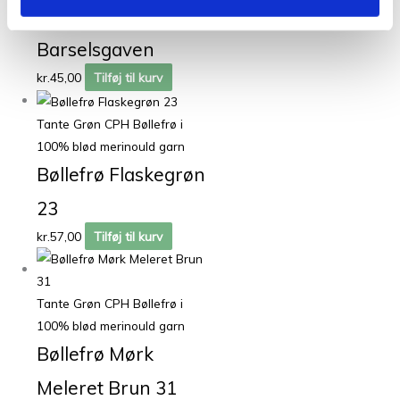
Opskrifter til børn fra Pixen
Barselsgaven
kr.
45,00
Tilføj til kurv
Tante Grøn CPH Bøllefrø i
100% blød merinould garn
Bøllefrø Flaskegrøn
23
kr.
57,00
Tilføj til kurv
Tante Grøn CPH Bøllefrø i
100% blød merinould garn
Bøllefrø Mørk
Meleret Brun 31