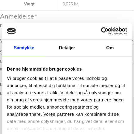
Vægt
0,025 kg
Anmeldelser
Der er endnu ikke nogle anmeldelser.
Vær den første til at anmelde “Paia Unicorn
Samtykke
Detaljer
Om
Shimmer 713”
Din e-mailadresse vil ikke blive publiceret.
Krævede felter er markeret
med
*
Denne hjemmeside bruger cookies
Vi bruger cookies til at tilpasse vores indhold og
Din bedømmelse
annoncer, til at vise dig funktioner til sociale medier og til
at analysere vores trafik. Vi deler også oplysninger om
Din anmeldelse
*
din brug af vores hjemmeside med vores partnere inden
for sociale medier, annonceringspartnere og
analysepartnere. Vores partnere kan kombinere disse
data med andre oplysninger, du har givet dem, eller som
de har indsamlet fra din brug af deres tjenester.