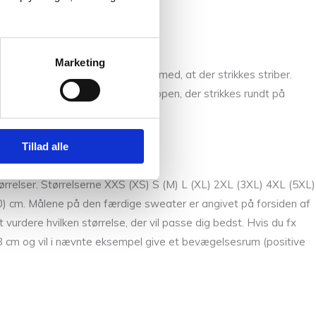
Marketing
formes med vendepinde, samtidig med, at der strikkes striber.
 samles herefter for at danne kroppen, der strikkes rundt på
ud fra opsamlede masker.
Tillad alle
ørrelser. Størrelserne XXS (XS) S (M) L (XL) 2XL (3XL) 4XL (5XL)
) cm. Målene på den færdige sweater er angivet på forsiden af
 vurdere hvilken størrelse, der vil passe dig bedst. Hvis du fx
118 cm og vil i nævnte eksempel give et bevægelsesrum (positive