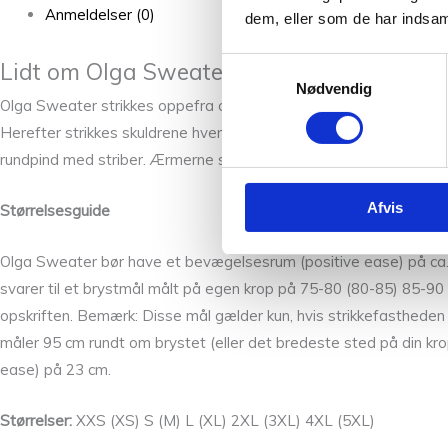
Anmeldelser (0)
dem, eller som de har indsaml
Samtykkevalg
Lidt om Olga Sweater designet af Petitekn
Nødvendig
Olga Sweater strikkes oppefra og ned i striber. Først strikkes ø
Herefter strikkes skuldrene hver for sig frem og tilbage på rundp
rundpind med striber. Ærmerne strikkes ud fra opsamlede m lang
Afvis
Størrelsesguide
Olga Sweater bør have et bevægelsesrum (positive ease) på ca. 2
svarer til et brystmål målt på egen krop på 75-80 (80-85) 85-
opskriften. Bemærk: Disse mål gælder kun, hvis strikkefastheden ov
måler 95 cm rundt om brystet (eller det bredeste sted på din kro
ease) på 23 cm.
Størrelser:
XXS (XS) S (M) L (XL) 2XL (3XL) 4XL (5XL)