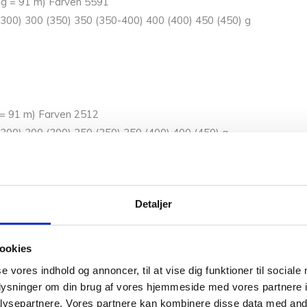
0 g = 91 m) Farven 5591
(300) 300 (350) 350 (350-400) 400 (400) 450 (450) g
g = 91 m) Farven 2512
-300) 300 (300) 350 (350) 350 (400) 400 (450) g
Detaljer
ookies
se vores indhold og annoncer, til at vise dig funktioner til sociale
oplysninger om din brug af vores hjemmeside med vores partnere i
ysepartnere. Vores partnere kan kombinere disse data med andr