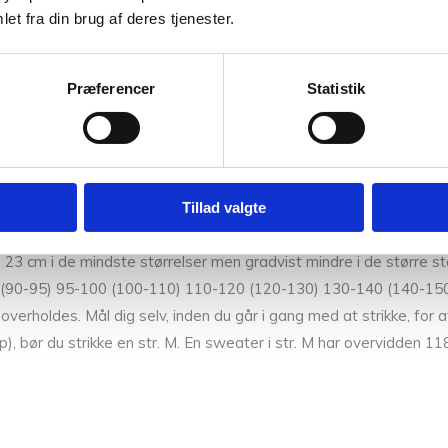
et fra din brug af deres tjenester.
it
Præferencer
Statistik
verste del af ryggen frem og tilbage, idet hældning af skuldrene 
ind. Disse samles fortil for at danne forstykke. Forstykke og ryg
s ærmeåbningen. Halsens ombukkede halskant strikkes til sidst 
Tillad valgte
3 cm i de mindste størrelser men gradvist mindre i de større st
90 (90-95) 95-100 (100-110) 110-120 (120-130) 130-140 (140-150
erholdes. Mål dig selv, inden du går i gang med at strikke, for at
p), bør du strikke en str. M. En sweater i str. M har overvidden 