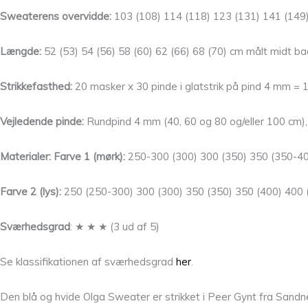
Sweaterens overvidde:
103 (108) 114 (118) 123 (131) 141 (149
Længde:
52 (53) 54 (56) 58 (60) 62 (66) 68 (70) cm målt midt b
Strikkefasthed:
20 masker x 30 pinde i glatstrik på pind 4 mm = 
Vejledende pinde:
Rundpind 4 mm (40, 60 og 80 og/eller 100 cm)
Materialer: Farve 1 (mørk):
250-300 (300) 300 (350) 350 (350-400
Farve 2 (lys):
250 (250-300) 300 (300) 350 (350) 350 (400) 400 
Sværhedsgrad
: ★ ★ ★ (3 ud af 5)
Se klassifikationen af sværhedsgrad
her
.
Den blå og hvide Olga Sweater er strikket i Peer Gynt fra Sand