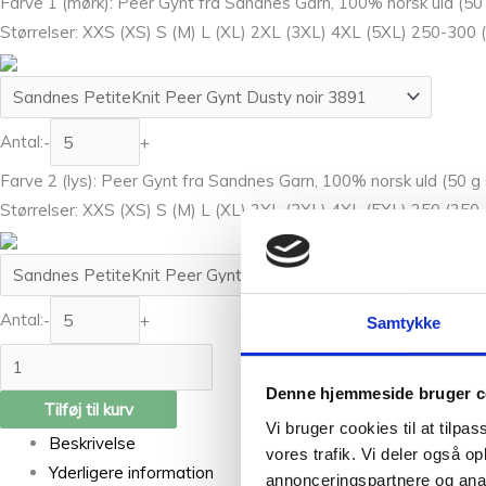
Farve 1 (mørk): Peer Gynt fra Sandnes Garn, 100% norsk uld (5
Størrelser: XXS (XS) S (M) L (XL) 2XL (3XL) 4XL (5XL) 250-300 
Antal:
-
+
Farve 2 (lys): Peer Gynt fra Sandnes Garn, 100% norsk uld (50 
Størrelser: XXS (XS) S (M) L (XL) 2XL (3XL) 4XL (5XL) 250 (250
Antal:
-
+
Samtykke
Denne hjemmeside bruger c
Tilføj til kurv
Vi bruger cookies til at tilpas
Beskrivelse
vores trafik. Vi deler også 
Yderligere information
annonceringspartnere og anal