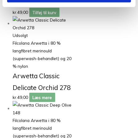
Deep Sea 146
kr.
49,00
Tilføj til kurv
Udsolgt
Filcolana Arwetta i 80 %
langfibret merinould
(superwash-behandlet) og 20
% nylon
Arwetta Classic
Delicate Orchid 278
kr.
49,00
Læs mere
Filcolana Arwetta i 80 %
langfibret merinould
(superwash-behandlet) og 20