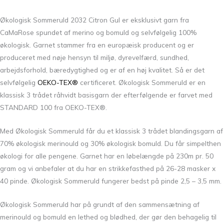
Økologisk Sommeruld 2032 Citron Gul er eksklusivt garn fra
CaMaRose spundet af merino og bomuld og selvfølgelig 100%
økologisk. Garnet stammer fra en europæisk producent og er
produceret med nøje hensyn til miljø, dyrevelfærd, sundhed,
arbejdsforhold, bæredygtighed og er af en høj kvalitet. Så er det
selvfølgelig
OEKO-TEX®
certificeret. Økologisk Sommeruld er en
klassisk 3 trådet råhvidt basisgarn der efterfølgende er farvet med
STANDARD 100 fra OEKO-TEX®.
Med Økologisk Sommeruld får du et klassisk 3 trådet blandingsgarn af
70% økologisk merinould og 30% økologisk bomuld. Du får simpelthen
økologi for alle pengene. Garnet har en løbelængde på 230m pr. 50
gram og vi anbefaler at du har en strikkefasthed på 26-28 masker x
40 pinde. Økologisk Sommeruld fungerer bedst på pinde 2,5 – 3,5 mm.
Økologisk Sommeruld har på grundt af den sammensætning af
merinould og bomuld en lethed og blødhed, der gør den behagelig til