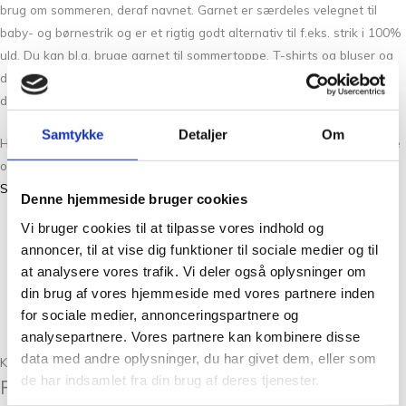
brug om sommeren, deraf navnet. Garnet er særdeles velegnet til
baby- og børnestrik og er et rigtig godt alternativ til f.eks. strik i 100%
uld. Du kan bl.a. bruge garnet til sommertoppe, T-shirts og bluser og
du vil opdage at garnet ikke er for varmt men varmt nok til en kølig
dansk sommeraften.
Samtykke
Detaljer
Om
Hvis du syntes om Økologisk Sommeruld 2032 Citron Gul vil du måske
også kunne lide de andre garner fra CaMaRose som du finder her:
Snefnug
,
Lamauld 1/2
,
Lama Tweed
,
Økologisk Hverdagsuld
og
Yaku
.
Denne hjemmeside bruger cookies
Vi bruger cookies til at tilpasse vores indhold og
Materiale:
70 % Økologisk Merinould 30 % Økologisk Bomuld.
annoncer, til at vise dig funktioner til sociale medier og til
Vejledende strikkefasthed:
26 – 28 masker x 40 pinde.
at analysere vores trafik. Vi deler også oplysninger om
Anbefalede pinde:
2,5 – 3,5 mm.
din brug af vores hjemmeside med vores partnere inden
Vægt / længde:
50 gram = ca. 230 meter.
for sociale medier, annonceringspartnere og
25 STANDARD 100 by OEKO-TEX® certificerede farver.
analysepartnere. Vores partnere kan kombinere disse
Uldvask max 30°C / Tørres fladt.
data med andre oplysninger, du har givet dem, eller som
Kunder købte også
de har indsamlet fra din brug af deres tjenester.
Relaterede varer