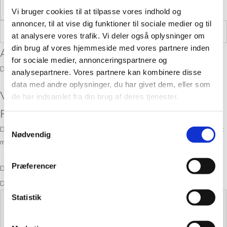
Læs mere
Vi bruger cookies til at tilpasse vores indhold og
annoncer, til at vise dig funktioner til sociale medier og til
Vægt
,05 kg
at analysere vores trafik. Vi deler også oplysninger om
din brug af vores hjemmeside med vores partnere inden
Anmeldelser
for sociale medier, annonceringspartnere og
Der er endnu ikke nogle anmeldelser.
analysepartnere. Vores partnere kan kombinere disse
data med andre oplysninger, du har givet dem, eller som
Vær den første til at anmelde “Kameluld
de har indsamlet fra din brug af deres tjenester.
Rabarber 1129”
Samtykkevalg
Din e-mailadresse vil ikke blive publiceret.
Krævede felter er markeret
Nødvendig
med
*
Præferencer
Din bedømmelse
Din anmeldelse
*
Statistik