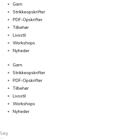
Kameluld
Garn
Rabarber
Strikkeopskrifter
1129
PDF-Opskrifter
antal
Tilbehør
Livsstil
Workshops
Nyheder
Garn
Strikkeopskrifter
PDF-Opskrifter
Tilbehør
Livsstil
Workshops
Nyheder
Søg