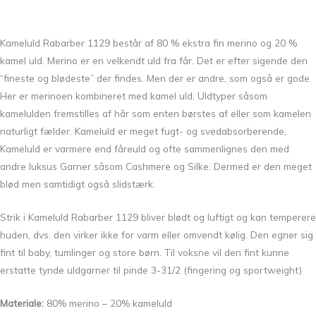
Kameluld Rabarber 1129 består af 80 % ekstra fin merino og 20 %
kamel uld. Merino er en velkendt uld fra får. Det er efter sigende den
“fineste og blødeste” der findes. Men der er andre, som også er gode.
Her er merinoen kombineret med kamel uld. Uldtyper såsom
kamelulden fremstilles af hår som enten børstes af eller som kamelen
naturligt fælder. Kameluld er meget fugt- og svedabsorberende,
Kameluld er varmere end fåreuld og ofte sammenlignes den med
andre luksus Garner såsom Cashmere og Silke. Dermed er den meget
blød men samtidigt også slidstærk.
Strik i Kameluld Rabarber 1129 bliver blødt og luftigt og kan temperere
huden, dvs. den virker ikke for varm eller omvendt kølig. Den egner sig
fint til baby, tumlinger og store børn. Til voksne vil den fint kunne
erstatte tynde uldgarner til pinde 3-31/2 (fingering og sportweight)
Materiale:
80% merino – 20% kameluld