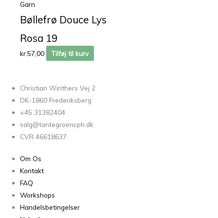
Garn
Bøllefrø Douce Lys
Rosa 19
kr.
57,00
Tilføj til kurv
Christian Winthers Vej 2
DK-1860 Frederiksberg
+45 31382404
salg@tantegroencph.dk
CVR 46618637
Om Os
Kontakt
FAQ
Workshops
Handelsbetingelser