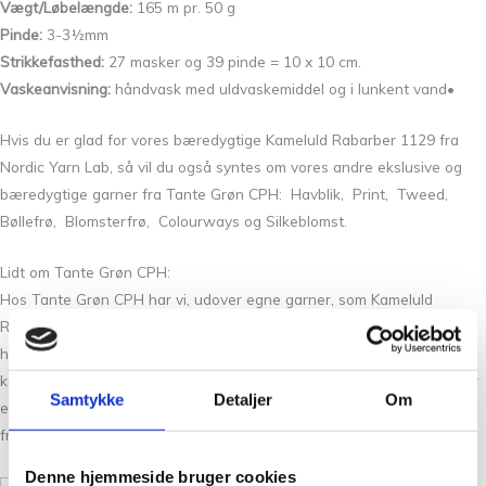
Vægt/Løbelængde:
165 m pr. 50 g
Pinde:
3-3½mm
Strikkefasthed:
27 masker og 39 pinde = 10 x 10 cm.
Vaskeanvisning:
håndvask med uldvaskemiddel og i lunkent vand•
Hvis du er glad for vores bæredygtige Kameluld Rabarber 1129 fra
Nordic Yarn Lab, så vil du også syntes om vores andre ekslusive og
bæredygtige garner fra Tante Grøn CPH: Havblik, Print, Tweed,
Bøllefrø, Blomsterfrø, Colourways og Silkeblomst.
Lidt om Tante Grøn CPH:
Hos Tante Grøn CPH har vi, udover egne garner, som Kameluld
Rabarber 1129, et stort udvalg af garner i mange skønne farver. Så
hvis du vil have syn for sagen og mærke garnet mellem fingrene, så
kom forbi vores butik på Christian Winthers Vej. Vi stræber altid efter
Samtykke
Detaljer
Om
en personlig og nøje vejledning så du er på sikker vej med dine
fremtidige strikkeeventyr.
Denne hjemmeside bruger cookies