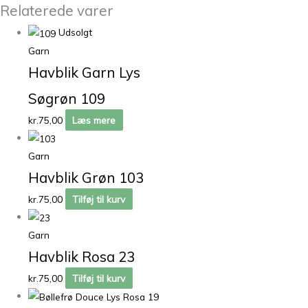
Relaterede varer
Udsolgt
Garn
Havblik Garn Lys
Søgrøn 109
kr.
75,00
Læs mere
Garn
Havblik Grøn 103
kr.
75,00
Tilføj til kurv
Garn
Havblik Rosa 23
kr.
75,00
Tilføj til kurv