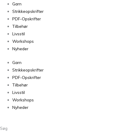
Nordic
Garn
Mix
Strikkeopskrifter
Sweater
PDF-Opskrifter
antal
Tilbehør
Livsstil
Workshops
Nyheder
Garn
Strikkeopskrifter
PDF-Opskrifter
Tilbehør
Livsstil
Workshops
Nyheder
Søg