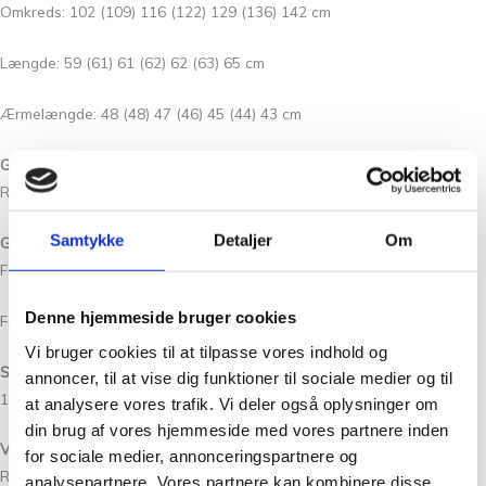
Omkreds: 102 (109) 116 (122) 129 (136) 142 cm
Længde: 59 (61) 61 (62) 62 (63) 65 cm
Ærmelængde: 48 (48) 47 (46) 45 (44) 43 cm
GARN:
Rauma Fivel
Samtykke
Detaljer
Om
GARNMÆNGDE:
Farve 1(Fivel 21 – Blå): 5 (6) 6 (7) 7 (8) 9 ngl.
Denne hjemmeside bruger cookies
Farve 2(Fivel 01 – Natur): 5 (6) 6 (7) 7 (8) 9 ngl.
Vi bruger cookies til at tilpasse vores indhold og
STRIKKEFASTHED:
annoncer, til at vise dig funktioner til sociale medier og til
18 m x 20 p = 10 x 10 cm i mønster på pind 5 mm.
at analysere vores trafik. Vi deler også oplysninger om
din brug af vores hjemmeside med vores partnere inden
VEJLEDENDE PINDE:
for sociale medier, annonceringspartnere og
Rundpind 5 mm (40 + 80-100 cm)
analysepartnere. Vores partnere kan kombinere disse