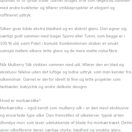
spundet af to tynde tråde. Garnet bruges ofte som følgetråd sammen
med andre kvaliteter og tilfører strikkeprojekter et elegant og
raffineret udtryk.
Silken giver både ekstra blødhed og en diskret glans. Den egner sig
særligt godt sammen med
Isager
Spinni eller Tvinni, som begge er i
100 % uld, samt Palet i bomuld. Kombinationen skaber et smukt
samspil mellem silkens lette glans og de mere matte naturfibre.
Når Mulberry Silk strikkes sammen med uld, tilfører den en blød og
eksklusiv følelse uden det luftige og lodne udtryk, som man kender fra
silkemohair. Garnet er derfor ideelt til fine og lette projekter som
tørklæder, babystrik og andre delikate designs.
Hvad er morbærsilke?
Morbærsilke – også kendt som
mulberry silk
– er den mest eksklusive
og ensartede type silke. Den fremstilles af silkelarver, typisk arten
Bombyx mori
, som lever udelukkende af blade fra morbærtræet. Dette
giver silkefibrene deres særlige styrke, blødhed og smukke glans.