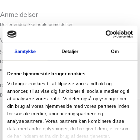
Anmeldelser
Der er endnu ikke nogle anmeldelser.
Vær den første til at anmelde “Mulberry
Silk Bordeaux”
Samtykke
Detaljer
Om
Din e-mailadresse vil ikke blive publiceret.
Krævede felter er markeret
med
*
Denne hjemmeside bruger cookies
Vi bruger cookies til at tilpasse vores indhold og
Din bedømmelse
annoncer, til at vise dig funktioner til sociale medier og til
Din anmeldelse
*
at analysere vores trafik. Vi deler også oplysninger om
din brug af vores hjemmeside med vores partnere inden
for sociale medier, annonceringspartnere og
analysepartnere. Vores partnere kan kombinere disse
data med andre oplysninger, du har givet dem, eller som
de har indsamlet fra din brug af deres tjenester.