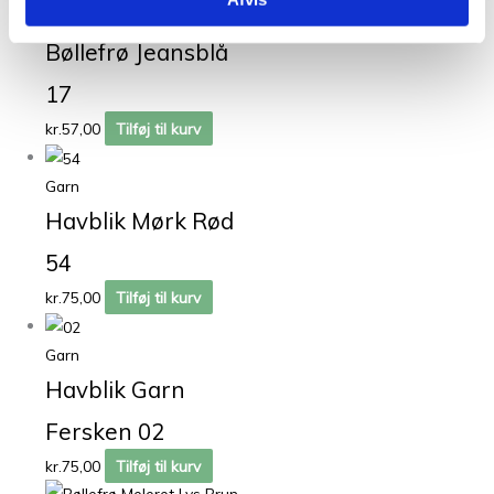
Garn
Bøllefrø Jeansblå
17
kr.
57,00
Tilføj til kurv
Garn
Havblik Mørk Rød
54
kr.
75,00
Tilføj til kurv
Garn
Havblik Garn
Fersken 02
kr.
75,00
Tilføj til kurv