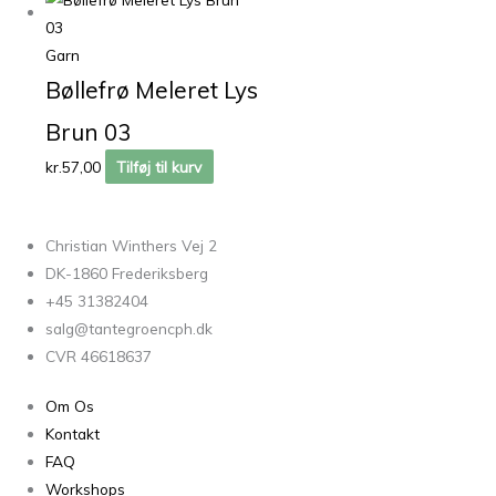
Garn
Bøllefrø Meleret Lys
Brun 03
kr.
57,00
Tilføj til kurv
Christian Winthers Vej 2
DK-1860 Frederiksberg
+45 31382404
salg@tantegroencph.dk
CVR 46618637
Om Os
Kontakt
FAQ
Workshops