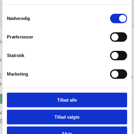
Samtykkevalg
Nødvendig
Præferencer
Navn
*
Statistik
E-mail
*
Marketing
Gem mit navn, mail og websted i denne browser til næste gang jeg
kommenterer.
Tillad alle
Kunder købte også
Tillad valgte
Relaterede varer
Afvis