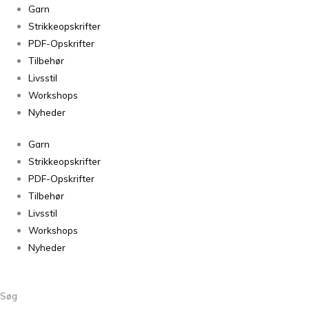
Mulberry
Garn
Silk
Strikkeopskrifter
Bordeaux
PDF-Opskrifter
antal
Tilbehør
Livsstil
Workshops
Nyheder
Garn
Strikkeopskrifter
PDF-Opskrifter
Tilbehør
Livsstil
Workshops
Nyheder
Søg