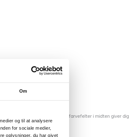
Om
danner et smukt mønster. De små farvefelter i midten giver dig
 medier og til at analysere
nden for sociale medier,
e oplysninger, du har givet