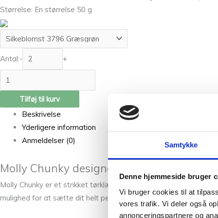
Størrelse: En størrelse 50 g
Antal:
-
+
Tilføj til kurv
Beskrivelse
Yderligere information
Anmeldelser (0)
Samtykke
Molly Chunky designet af Jena Kofoed
Denne hjemmeside bruger c
Molly Chunky er et strikket tørklæde, opbygget af felter. Hvert 
Vi bruger cookies til at tilpas
mulighed for at sætte dit helt personlige præg på tørklædet.
vores trafik. Vi deler også 
annonceringspartnere og anal