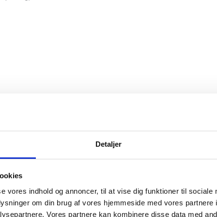
Detaljer
ookies
felt strikkes fra yderkanten ind mod midten, hvor indtagningerne 
se vores indhold og annoncer, til at vise dig funktioner til sociale
oplysninger om din brug af vores hjemmeside med vores partnere i
ysepartnere. Vores partnere kan kombinere disse data med andr