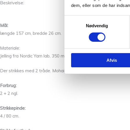
Beskrivelse:
dem, eller som de har indsaml
Samtykkevalg
Mål:
Nødvendig
længde 157 cm, bredde 26 cm.
Materiale:
Jelling fra Nordic Yarn lab, 350 m /50 gr. Fv 0451+ Silkeblomst f
Afvis
Der strikkes med 2 tråde. Mohairrester i forskellige farver i ”prikk
Forbrug:
2 + 2 ngl.
Strikkepinde:
4 / 80 cm.