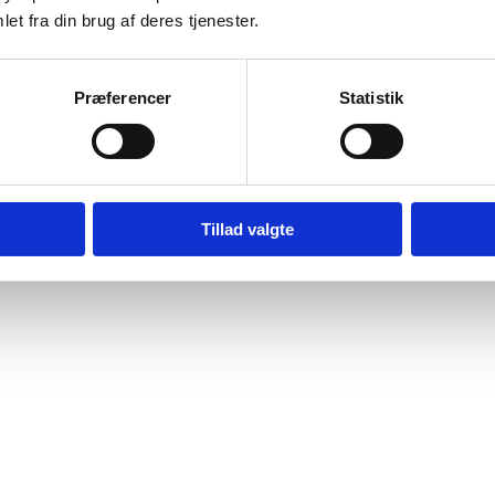
et fra din brug af deres tjenester.
Præferencer
Statistik
v 5025, fra Tante Grøn CPH.
Tillad valgte
erne i midten af firkanterne.