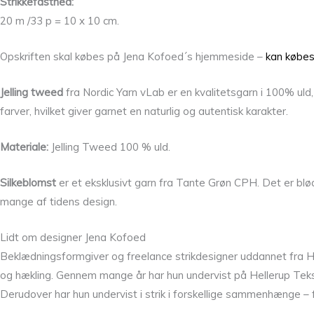
Strikkefasthed:
20 m /33 p = 10 x 10 cm.
Opskriften skal købes på Jena Kofoed´s hjemmeside –
kan købes
Jelling tweed
fra Nordic Yarn vLab er en kvalitetsgarn i 100% uld, 
farver, hvilket giver garnet en naturlig og autentisk karakter.
Materiale:
Jelling Tweed 100 % uld.
Silkeblomst
er et eksklusivt garn fra Tante Grøn CPH. Det er blød
mange af tidens design.
Lidt om designer Jena Kofoed
Beklædningsformgiver og freelance strikdesigner uddannet fra He
og hækling. Gennem mange år har hun undervist på Hellerup Tekst
Derudover har hun undervist i strik i forskellige sammenhænge – f