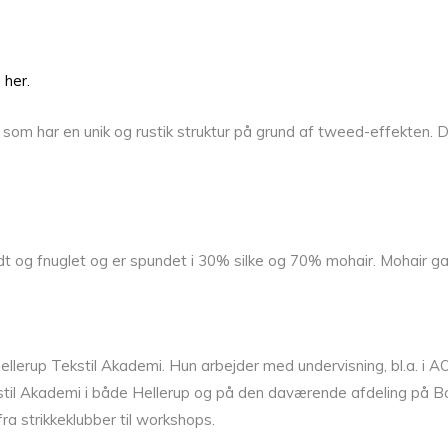
 her.
som har en unik og rustik struktur på grund af tweed-effekten. Det
t og fnuglet og er spundet i 30% silke og 70% mohair. Mohair garn
llerup Tekstil Akademi. Hun arbejder med undervisning, bl.a. i A
il Akademi i både Hellerup og på den daværende afdeling på Born
ra strikkeklubber til workshops.