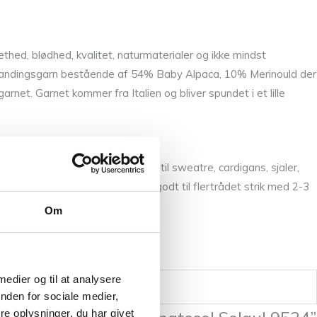
hed, blødhed, kvalitet, naturmaterialer og ikke mindst
et blandingsgarn bestående af 54% Baby Alpaca, 10% Merinould der
rnet. Garnet kommer fra Italien og bliver spundet i et lille
og
Snefnug
. Garnet er rigtig godt til sweatre, cardigans, sjaler,
rdigans. Den egner sig specielt godt til flertrådet strik med 2-3
oses flotte farveskalaer.
Om
 medier og til at analysere
nden for sociale medier,
e oplysninger, du har givet