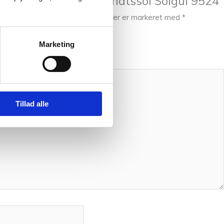
e til at anmelde “Midnatssol Solgul 9524”
kke blive publiceret.
Krævede felter er markeret med
*
Marketing
Tillad alle