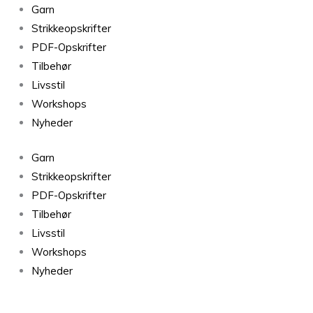
Midnatssol
Garn
Solgul
Strikkeopskrifter
9524
PDF-Opskrifter
antal
Tilbehør
Livsstil
Workshops
Nyheder
Garn
Strikkeopskrifter
PDF-Opskrifter
Tilbehør
Livsstil
Workshops
Nyheder