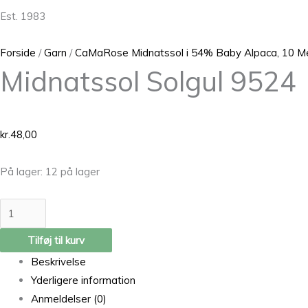
Est. 1983
Forside
/
Garn
/
CaMaRose Midnatssol i 54% Baby Alpaca, 10 Me
Midnatssol Solgul 9524
kr.
48,00
På lager:
12 på lager
Tilføj til kurv
Beskrivelse
Yderligere information
Anmeldelser (0)