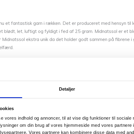
t fantastisk garn i rækken. Det er produceret med hensyn til let
blødt, let, luftigt og fyldigt i fed af 25 gram. Midnatssol er 
r Midnatssol ekstra unik da det holder godt sammen på fibrene i ga
elfærd.
CaMaRose som følgetråd som for eksempel
Økologisk Sommeruld
 flere hvis du vil have et mere chunky look til dine sweatre og ca
 look. Midnatssol kommer i 15 skønne farver der passer ind i CaMaR
Detaljer
ookies
se vores indhold og annoncer, til at vise dig funktioner til sociale
0,025 kg
oplysninger om din brug af vores hjemmeside med vores partnere i
ysepartnere. Vores partnere kan kombinere disse data med andr