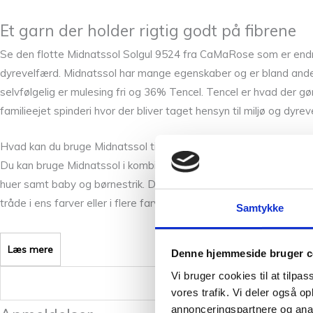
Et garn der holder rigtig godt på fibrene
Se den flotte Midnatssol Solgul 9524 fra CaMaRose som er endnu e
dyrevelfærd. Midnatssol har mange egenskaber og er bland andet 
selvfølgelig er mulesing fri og 36% Tencel. Tencel er hvad der gø
familieejet spinderi hvor der bliver taget hensyn til miljø og dyrev
Hvad kan du bruge Midnatssol til?
Du kan bruge Midnatssol i kombination med andre garner fra 
huer samt baby og børnestrik. Det kan bruges som enkelttråd eller
tråde i ens farver eller i flere farver for at skabe dit helt eget
Samtykke
Læs mere
Denne hjemmeside bruger c
Vi bruger cookies til at tilpas
Vægt
vores trafik. Vi deler også 
annonceringspartnere og anal