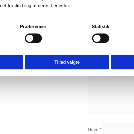
Vær den først
et fra din brug af deres tjenester.
Din e-mailadresse vil i
Præferencer
Statistik
Din bedømmelse
Din anmeldelse
*
Tillad valgte
Navn
*