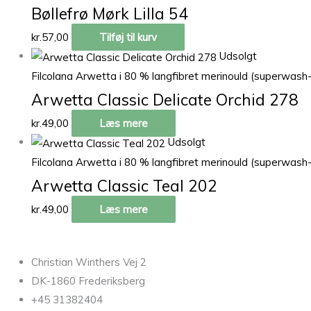
Bøllefrø Mørk Lilla 54
kr.
57,00
Tilføj til kurv
Udsolgt
Filcolana Arwetta i 80 % langfibret merinould (superwash
Arwetta Classic Delicate Orchid 278
kr.
49,00
Læs mere
Udsolgt
Filcolana Arwetta i 80 % langfibret merinould (superwash
Arwetta Classic Teal 202
kr.
49,00
Læs mere
Christian Winthers Vej 2
DK-1860 Frederiksberg
+45 31382404