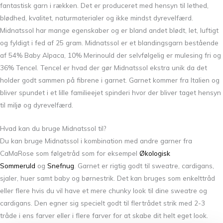
fantastisk garn i rækken. Det er produceret med hensyn til lethed,
blødhed, kvalitet, naturmaterialer og ikke mindst dyrevelfærd.
Midnatssol har mange egenskaber og er bland andet blødt, let, luftigt
og fyldigt i fed af 25 gram. Midnatssol er et blandingsgarn bestående
af 54% Baby Alpaca, 10% Merinould der selvfølgelig er mulesing fri og
36% Tencel. Tencel er hvad der gør Midnatssol ekstra unik da det
holder godt sammen på fibrene i garnet. Garnet kommer fra Italien og
bliver spundet i et lille familieejet spinderi hvor der bliver taget hensyn
til miljø og dyrevelfærd.
Hvad kan du bruge Midnatssol til?
Du kan bruge Midnatssol i kombination med andre garner fra
CaMaRose som følgetråd som for eksempel
Økologisk
Sommeruld
og
Snefnug
. Garnet er rigtig godt til sweatre, cardigans,
sjaler, huer samt baby og børnestrik. Det kan bruges som enkelttråd
eller flere hvis du vil have et mere chunky look til dine sweatre og
cardigans. Den egner sig specielt godt til flertrådet strik med 2-3
tråde i ens farver eller i flere farver for at skabe dit helt eget look.