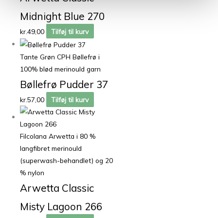
Midnight Blue 270
kr.
49,00
Tilføj til kurv
Tante Grøn CPH Bøllefrø i
100% blød merinould garn
Bøllefrø Pudder 37
kr.
57,00
Tilføj til kurv
Filcolana Arwetta i 80 %
langfibret merinould
(superwash-behandlet) og 20
% nylon
Arwetta Classic
Misty Lagoon 266