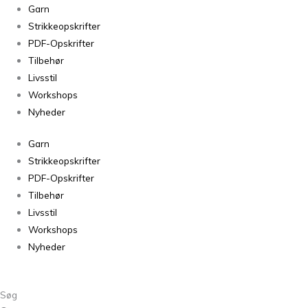
Midnatssol
Garn
Råhvid
Strikkeopskrifter
9612
PDF-Opskrifter
antal
Tilbehør
Livsstil
Workshops
Nyheder
Garn
Strikkeopskrifter
PDF-Opskrifter
Tilbehør
Livsstil
Workshops
Nyheder
Søg