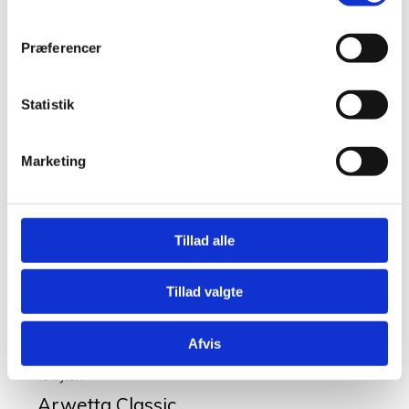
Præferencer
Udsolgt
Filcolana Arwetta i 80 %
langfibret merinould
Statistik
(superwash-behandlet) og 20
% nylon
Marketing
Arwetta Classic
Juicy Green 279
kr.
49,00
Læs mere
Tillad alle
Tillad valgte
Filcolana Arwetta i 80 %
langfibret merinould
Afvis
(superwash-behandlet) og 20
% nylon
Arwetta Classic