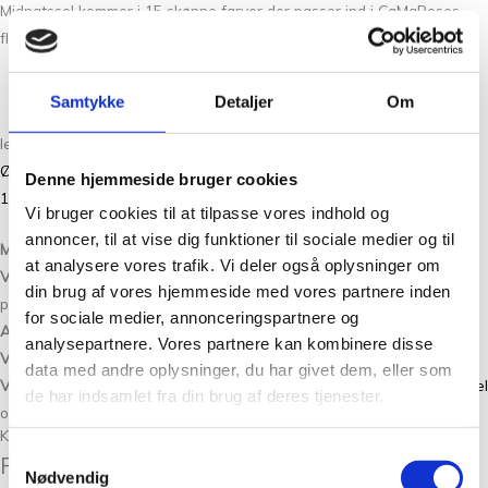
Midnatssol kommer i 15 skønne farver der passer ind i CaMaRoses
flotte farveskalaer.
Læs mere
Hvis du kan lide Midnatssol fra
CaMaRose
vil du måske
Samtykke
Detaljer
Om
også kunne lide de andre skønne kvaliteter fra samme
leverandør. Du kan gå på opdagelse i følgende unikke garner:
Økologisk Sommeruld
,
Økologisk Hverdagsuld
,
Snefnug
,
Lamauld
Denne hjemmeside bruger cookies
1/2
og
Lama Tweed
.
Vi bruger cookies til at tilpasse vores indhold og
annoncer, til at vise dig funktioner til sociale medier og til
Materiale:
54% Babyalpaca,10% Merinould og 36% Tencel.
at analysere vores trafik. Vi deler også oplysninger om
Vejledende strikkefasthed:
19-22 masker x 30-36 pinde i 1 tråd på
din brug af vores hjemmeside med vores partnere inden
pind 3.
for sociale medier, annonceringspartnere og
Anbefalede pinde:
3,0 – 4,0 mm.
analysepartnere. Vores partnere kan kombinere disse
Vægt / længde
: 25 gram = 200 meter.
data med andre oplysninger, du har givet dem, eller som
Vaskeanvisning:
Uldvask max 30°C eller håndvask med
uldvaskemiddel
de har indsamlet fra din brug af deres tjenester.
og tørres fladt.
Kunder købte også
Samtykkevalg
Relaterede varer
Nødvendig