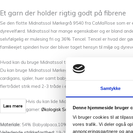
Et garn der holder rigtig godt på fibrene
Se den flotte Midnatssol Mørkegrå 9540 fra CaMaRose som er endn
dyrevelfærd. Midnatssol har mange egenskaber og er bland andet 
selvfølgelig er mulesing fri og 36% Tencel. Tencel er hvad der gø
familieejet spinderi hvor der bliver taget hensyn til miljø og dyrev
Hvad kan du bruge Midnatssol til?
Du kan bruge Midnatssol Mørkegrå 9540 i kombination med and
cardigans, sjaler, huer samt baby og børnestrik. Det kan bruges so
flertrådet strik med 2-3 tråde i ens farver eller i flere farver f
Samtykke
Hvis du kan lide Midnatssol Mørkegrå 9540 fra
CaM
Læs mere
Denne hjemmeside bruger c
garner:
Økologisk Sommeruld
,
Økologisk Hverdagsul
Vi bruger cookies til at tilpas
vores trafik. Vi deler også 
Materiale:
54% Babyalpaca,10% Merinould og 36% Tencel.
annonceringspartnere og anal
Vejledende strikkefasthed:
19-22 masker x 30-36 pinde i 1 tråd p