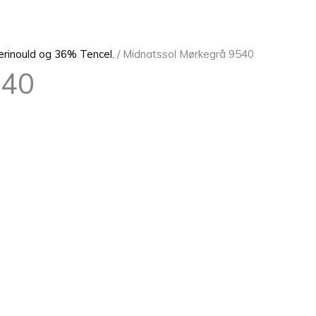
rinould og 36% Tencel.
/ Midnatssol Mørkegrå 9540
540