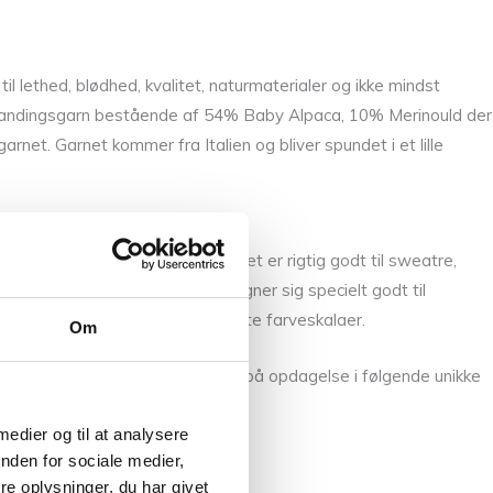
lethed, blødhed, kvalitet, naturmaterialer og ikke mindst
et blandingsgarn bestående af 54% Baby Alpaca, 10% Merinould der
rnet. Garnet kommer fra Italien og bliver spundet i et lille
isk Sommeruld
og
Snefnug
. Garnet er rigtig godt til sweatre,
dine sweatre og cardigans. Den egner sig specielt godt til
er der passer ind i CaMaRoses flotte farveskalaer.
Om
fra samme leverandør. Du kan gå på opdagelse i følgende unikke
 medier og til at analysere
nden for sociale medier,
e oplysninger, du har givet