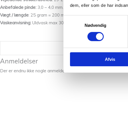
dem, eller som de har indsaml
Anbefalede pinde:
3,0 – 4,0 mm.
Vægt / længde
: 25 gram = 200 meter.
Samtykkevalg
Vaskeanvisning:
Uldvask max 30°C eller håndvask med
uldvaske
Nødvendig
Vægt
Afvis
Anmeldelser
Der er endnu ikke nogle anmeldelser.