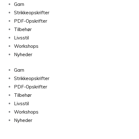
Midnatssol
Garn
Mørkegrå
Strikkeopskrifter
9540
PDF-Opskrifter
antal
Tilbehør
Livsstil
Workshops
Nyheder
Garn
Strikkeopskrifter
PDF-Opskrifter
Tilbehør
Livsstil
Workshops
Nyheder