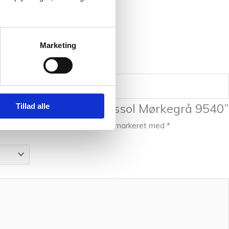
Marketing
il at anmelde “Midnatssol Mørkegrå 9540”
Tillad alle
ive publiceret.
Krævede felter er markeret med
*