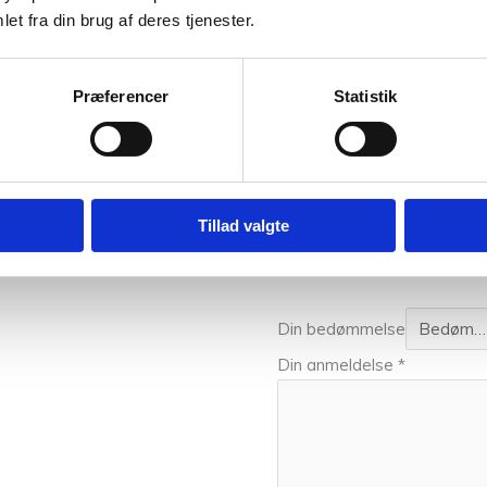
et fra din brug af deres tjenester.
middel
og tørres fladt.
Præferencer
Statistik
0,025 kg
Vær den første t
Tillad valgte
Din e-mailadresse vil ikke bl
Din bedømmelse
Din anmeldelse
*