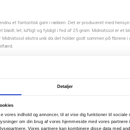
u et fantastisk garn i rækken. Det er produceret med hensyn til 
blødt, let, luftigt og fyldigt i fed af 25 gram. Midnatssol er 
r Midnatssol ekstra unik da det holder godt sammen på fibrene i ga
elfærd.
re garner fra CaMaRose som følgetråd som for eksempel
Økolog
m enkelttråd eller flere hvis du vil have et mere chunky look til 
or at skabe dit helt eget look. Midnatssol kommer i 15 skønne farv
Detaljer
aRose
vil du måske også kunne lide de andre skønne kvaliteter 
ookies
d
,
Snefnug
,
Lamauld 1/2
og
Lama Tweed
.
se vores indhold og annoncer, til at vise dig funktioner til sociale
oplysninger om din brug af vores hjemmeside med vores partnere i
ysepartnere. Vores partnere kan kombinere disse data med andr
å pind 3.