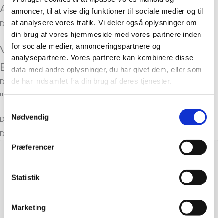
Anmeldelser
annoncer, til at vise dig funktioner til sociale medier og til
at analysere vores trafik. Vi deler også oplysninger om
Der er endnu ikke nogle anmeldelser.
din brug af vores hjemmeside med vores partnere inden
for sociale medier, annonceringspartnere og
Vær den første til at anmelde “Merci
analysepartnere. Vores partnere kan kombinere disse
Bluestone 1061”
data med andre oplysninger, du har givet dem, eller som
de har indsamlet fra din brug af deres tjenester.
Din e-mailadresse vil ikke blive publiceret.
Krævede felter er markeret
med
*
Samtykkevalg
Nødvendig
Din bedømmelse
Din anmeldelse
*
Præferencer
Statistik
Marketing