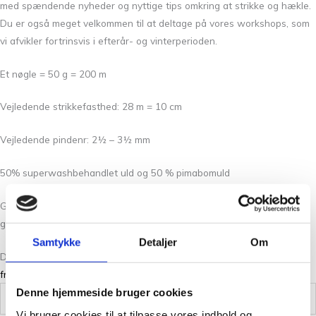
med spændende nyheder og nyttige tips omkring at strikke og hækle.
Du er også meget velkommen til at deltage på vores workshops, som
vi afvikler fortrinsvis i efterår- og vinterperioden.
Et nøgle = 50 g = 200 m
Vejledende strikkefasthed: 28 m = 10 cm
Vejledende pindenr: 2½ – 3½ mm
50% superwashbehandlet uld og 50 % pimabomuld
Garnet er superwashbehandlet, og kan derfor maskinvaskes ved 30
grader. Garnet kan miste farve ved gentagne vask.
Samtykke
Detaljer
Om
Du kan læse mere om Merci garnet, og finde spændende
opskrifter
fra Filcolana her
.
Denne hjemmeside bruger cookies
Vægt
0,05 kg
Vi bruger cookies til at tilpasse vores indhold og