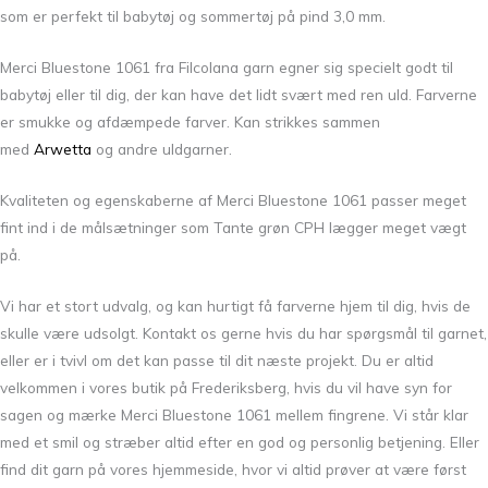
som er perfekt til babytøj og sommertøj
på pind 3,0 mm.
Merci Bluestone 1061 fra Filcolana garn egner sig specielt godt til
babytøj eller til dig, der kan have det lidt svært med ren uld.
Farverne
er smukke og afdæmpede farver. Kan strikkes sammen
med
Arwetta
og andre uldgarner.
Kvaliteten og egenskaberne af Merci Bluestone 1061 passer meget
fint ind i de målsætninger som Tante grøn CPH lægger meget vægt
på.
Vi har et stort udvalg, og kan hurtigt få farverne hjem til dig, hvis de
skulle være udsolgt. Kontakt os gerne hvis du har spørgsmål til garnet,
eller er i tvivl om det kan passe til dit næste projekt. Du er altid
velkommen i vores butik på Frederiksberg, hvis du vil have syn for
sagen og mærke Merci Bluestone 1061 mellem fingrene. Vi står klar
med et smil og stræber altid efter en god og personlig betjening. Eller
find dit garn på vores hjemmeside, hvor vi altid prøver at være først