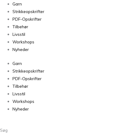
Little
Garn
Rita
Strikkeopskrifter
Jacket
PDF-Opskrifter
antal
Tilbehør
Livsstil
Workshops
Nyheder
Garn
Strikkeopskrifter
PDF-Opskrifter
Tilbehør
Livsstil
Workshops
Nyheder
Søg