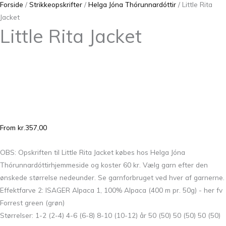
Forside
/
Strikkeopskrifter
/
Helga Jóna Thórunnardóttir
/ Little Rita
Jacket
Little Rita Jacket
From
kr.
357,00
OBS: Opskriften til Little Rita Jacket købes hos Helga Jóna
Thórunnardóttirhjemmeside og koster 60 kr. Vælg garn efter den
ønskede størrelse nedeunder. Se garnforbruget ved hver af garnerne.
Effektfarve 2: ISAGER Alpaca 1, 100% Alpaca (400 m pr. 50g) - her fv
Forrest green (grøn)
Størrelser: 1-2 (2-4) 4-6 (6-8) 8-10 (10-12) år 50 (50) 50 (50) 50 (50)