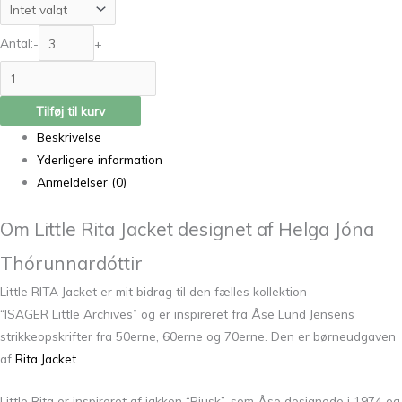
Antal:
-
+
Tilføj til kurv
Beskrivelse
Yderligere information
Anmeldelser (0)
Om Little Rita Jacket designet af Helga Jóna
Thórunnardóttir
Little RITA Jacket er mit bidrag til den fælles kollektion
“ISAGER Little Archives” og er inspireret fra Åse Lund Jensens
strikkeopskrifter fra 50erne, 60erne og 70erne. Den er børneudgaven
af
Rita Jacket
.
Little Rita er inspireret af jakken “Pjusk”, som Åse designede i 1974 og