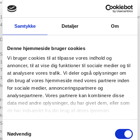
eller Granite (dueblå)
150 (150) 150 (200) 250 (250) g ISAGER Bouclé – her fv 37 (grøn) eller
47 (dueblå)
Samtykke
Detaljer
Om
Delbar lynlås efter målet på jakkens forkant
Denne hjemmeside bruger cookies
STRIKKEFASTHED:
Vi bruger cookies til at tilpasse vores indhold og
10 x 10 cm = 32 m og 50 p i rib, strikket på pinde nr 2,5 med Isager
annoncer, til at vise dig funktioner til sociale medier og til
Trio 2 og Isager Alpaca 1 holdt sammen.
at analysere vores trafik. Vi deler også oplysninger om
10 x 10 cm = 14 m og 26 p i Løkkemønster, strikket på p nr 3 med
din brug af vores hjemmeside med vores partnere inden
Isager Bouclé.
for sociale medier, annonceringspartnere og
analysepartnere. Vores partnere kan kombinere disse
Hvem er Helga Jóna Thórunnardóttir
data med andre oplysninger, du har givet dem, eller som
Helga Joná Thórunnardóttir er en anerkendt figur i strikke- og
de har indsamlet fra din brug af deres tjenester.
håndværksmiljøet, kendt for sit samarbejde med Helga Isager.
Sammen var de medforfatter til bogen Handcraft, som indeholder
Samtykkevalg
strikkemønstre, især med fokus på handsker og vanter. Denne bog
Nødvendig
tilbyder detaljerede teknikker og er designet som en mini-