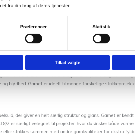
p til snoninger.
et fra din brug af deres tjenester.
Præferencer
Statistik
lens færdige mål.
 silke for at skabe en blanding med alle de gode egenskaber fra klas
Tillad valgte
estår af 70% Super Kid Mohair fra angorageder, hvilket giver eks
ig følelse mod huden. Tilia kan bruges alene, men fungerer særl
 og blødhed. Garnet er ideelt til mange forskellige strikkeprojekte
elsuld, der giver en helt særlig struktur og glans. Garnet er kend
 8/2 er særligt velegnet til projekter, hvor du ønsker både varme
e eller strikkes sammen med andre garnkvaliteter for ekstra fylde