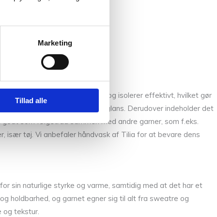
Marketing
sisk uld. Tilia absorberer fugt og isolerer effektivt, hvilket gør
Tillad alle
tra styrke og en smuk, naturlig glans. Derudover indeholder det
igt godt som følgetråd sammen med andre garner, som f.eks.
r, især tøj. Vi anbefaler håndvask af Tilia for at bevare dens
t for sin naturlige styrke og varme, samtidig med at det har et
 og holdbarhed, og garnet egner sig til alt fra sweatre og
 og tekstur.