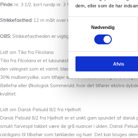
Pinde:
nr. 3 1/2, kort rundp nr. 3 1⁄2 til hals- og ærmekanter, hjælpe
dem, eller som de har indsaml
Strikkefasthed:
12 m målt over mønster = 5 cm.
Samtykkevalg
Nødvendig
OBS:
Strikkefastheden er vigtig, da den er afgørende for model
Lidt om Tilia fra Filcolana
Tilia fra Filcolana er et luksuriøst garn, der kombinerer mohair og
Afvis
den velegnet som et varmt, blødt basislag i garderoben. Garnet b
30% mulberrysilke, som tilføjer ekstra holdbarhed og en behagel
Bøllefrø eller Økologisk Sommeruld, hvor det tilfører ekstra dybde
kvalitet.
Lidt om Dansk Pelsuld 8/2 fra Hjelholt
Dansk Pelsuld 8/2 fra Hjelholt er et unikt garn spundet af dansk p
smukt farvespil takket være de grå nuancer i ulden. Dansk Pelsuld
cardigans til tilbehør som tørklæder og huer. Det kan bruges alen