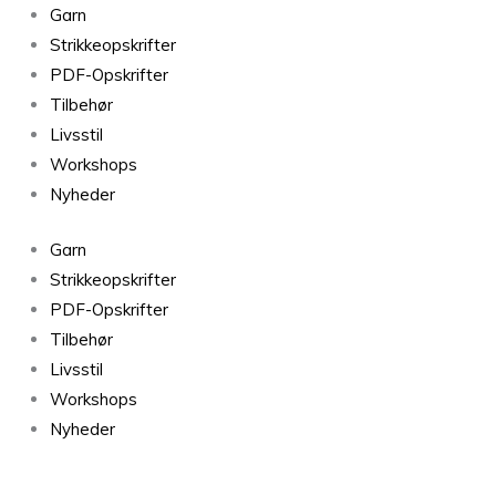
Lillepigens
Garn
vest
Strikkeopskrifter
med
PDF-Opskrifter
snoninger
Tilbehør
PDF-
Livsstil
format
Workshops
antal
Nyheder
Garn
Strikkeopskrifter
PDF-Opskrifter
Tilbehør
Livsstil
Workshops
Nyheder