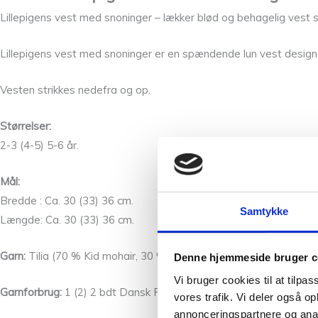
Lillepigens vest med snoninger – lækker blød og behagelig vest st
Lillepigens vest med snoninger er en spændende lun vest desig
Vesten strikkes nedefra og op.
Størrelser:
2-3 (4-5) 5-6 år.
Mål:
Bredde : Ca. 30 (33) 36 cm.
Samtykke
Længde: Ca. 30 (33) 36 cm.
Garn:
Tilia (70 % Kid mohair, 30 % silke) og Dansk Pelsuld 8/2 (1
Denne hjemmeside bruger c
Vi bruger cookies til at tilpas
Garnforbrug:
1 (2) 2 bdt Dansk Pelsuld, 2 (2) 3 ngl Tilia. NB: Der 
vores trafik. Vi deler også 
annonceringspartnere og anal