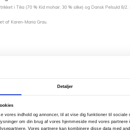
rikket i
Tilia (70 % Kid mohair, 30 % silke) og Dansk Pelsuld 8/2
net af Karen-Maria Grau.
Detaljer
00% uld).
ookies
se vores indhold og annoncer, til at vise dig funktioner til sociale
strikkes med 1 tråd af hver kvalitet.
oplysninger om din brug af vores hjemmeside med vores partnere i
ysepartnere. Vores partnere kan kombinere disse data med andr