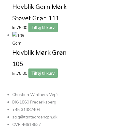
Havblik Garn Mørk
Støvet Grøn 111
kr.
75,00
Tilføj til kurv
Garn
Havblik Mørk Grøn
105
kr.
75,00
Tilføj til kurv
Christian Winthers Vej 2
DK-1860 Frederiksberg
+45 31382404
salg@tantegroencph.dk
CVR 46618637