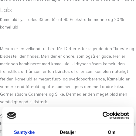
Lab:
Kameluld Lys Turkis 33 består af 80 % ekstra fin merino og 20 %
kamel uld
Merino er en velkendt uld fra får. Det er efter sigende den “fineste og
blødeste” der findes. Men der er andre, som også er gode. Her er
merinoen kombineret med kamel uld. Uldtyper såsom kamelulden
fremstilles af hår som enten børstes af eller som kamelen naturligt
fælder. Kameluld er meget fugt- og svedabsorberende, Kameluld er
varmere end fåreuld og ofte sammenlignes den med andre luksus
Garner såsom Cashmere og Silke. Dermed er den meget blød men
samtidigt også slidstærk.
Strik i Kameluld Lys Turkis 33 bliver blødt og luftigt og kan temperere
huden, dvs. den virker ikke for varm eller omvendt kølig. Den egner sig
fint til baby, tumlinger og store børn. Til voksne vil den fint kunne
Samtykke
Detaljer
Om