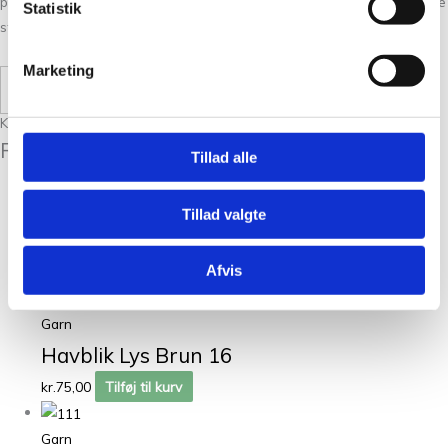
personlig og nøje vejledning så du er på sikker vej med dine fremtidige
Statistik
strikkeeventyr.
Marketing
Læs mere
Kunder købte også
Relaterede varer
Tillad alle
Garn
Tillad valgte
Havblik Petrol 99
Afvis
kr.
75,00
Tilføj til kurv
Garn
Havblik Lys Brun 16
kr.
75,00
Tilføj til kurv
Garn