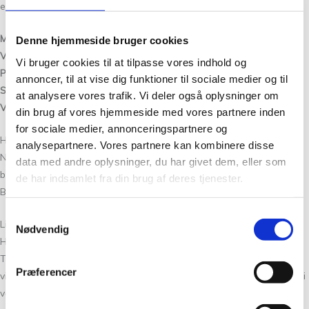
erstatte tynde uldgarner til pinde 3-31/2 (fingering og sportweight)
Materiale:
80% merino – 20% kameluld
Denne hjemmeside bruger cookies
Vægt/Løbelængde:
165 m pr. 50 g
Vi bruger cookies til at tilpasse vores indhold og
Pinde:
3-3½mm
annoncer, til at vise dig funktioner til sociale medier og til
Strikkefasthed:
27 masker og 39 pinde = 10 x 10 cm.
at analysere vores trafik. Vi deler også oplysninger om
Vaskeanvisning:
håndvask med uldvaskemiddel og i lunkent vand•
din brug af vores hjemmeside med vores partnere inden
for sociale medier, annonceringspartnere og
Hvis du er glad for vores bæredygtige Kameluld Lys Turkis 33 fra
analysepartnere. Vores partnere kan kombinere disse
Nordic Yarn Lab, så vil du også syntes om vores andre ekslusive og
data med andre oplysninger, du har givet dem, eller som
bæredygtige garner fra Tante Grøn CPH: Havblik, Print, Tweed,
de har indsamlet fra din brug af deres tjenester.
Bøllefrø, Blomsterfrø, Colourways og Silkeblomst.
Samtykkevalg
Lidt om Tante Grøn CPH:
Nødvendig
Hos Tante Grøn CPH har vi, udover egne garner, som Kameluld Lys
Turkis 33, et stort udvalg af garner i mange skønne farver. Så hvis du
Præferencer
vil have syn for sagen og mærke garnet mellem fingrene, så kom forbi
vores butik på Christian Winthers Vej. Vi stræber altid efter en