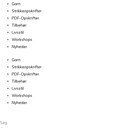
Kameluld
Garn
Lys
Strikkeopskrifter
Turkis
PDF-Opskrifter
33
Tilbehør
antal
Livsstil
Workshops
Nyheder
Garn
Strikkeopskrifter
PDF-Opskrifter
Tilbehør
Livsstil
Workshops
Nyheder
Søg