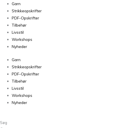
Kameluld
Garn
Kit
Strikkeopskrifter
03
PDF-Opskrifter
antal
Tilbehør
Livsstil
Workshops
Nyheder
Garn
Strikkeopskrifter
PDF-Opskrifter
Tilbehør
Livsstil
Workshops
Nyheder
Søg