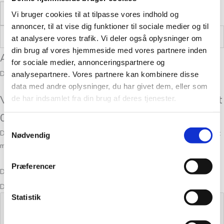
Læs mere
Vi bruger cookies til at tilpasse vores indhold og
annoncer, til at vise dig funktioner til sociale medier og til
Vægt
,05 kg
at analysere vores trafik. Vi deler også oplysninger om
din brug af vores hjemmeside med vores partnere inden
Anmeldelser
for sociale medier, annonceringspartnere og
Der er endnu ikke nogle anmeldelser.
analysepartnere. Vores partnere kan kombinere disse
data med andre oplysninger, du har givet dem, eller som
Vær den første til at anmelde “Kameluld Kit
de har indsamlet fra din brug af deres tjenester.
03”
Samtykkevalg
Din e-mailadresse vil ikke blive publiceret.
Krævede felter er markeret
Nødvendig
med
*
Præferencer
Din bedømmelse
Din anmeldelse
*
Statistik