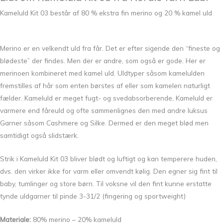
Kameluld Kit 03 består af 80 % ekstra fin merino og 20 % kamel uld
Merino er en velkendt uld fra får. Det er efter sigende den “fineste og
blødeste” der findes. Men der er andre, som også er gode. Her er
merinoen kombineret med kamel uld. Uldtyper såsom kamelulden
fremstilles af hår som enten børstes af eller som kamelen naturligt
fælder. Kameluld er meget fugt- og svedabsorberende, Kameluld er
varmere end fåreuld og ofte sammenlignes den med andre luksus
Garner såsom Cashmere og Silke. Dermed er den meget blød men
samtidigt også slidstærk.
Strik i Kameluld Kit 03 bliver blødt og luftigt og kan temperere huden,
dvs. den virker ikke for varm eller omvendt kølig. Den egner sig fint til
baby, tumlinger og store børn. Til voksne vil den fint kunne erstatte
tynde uldgarner til pinde 3-31/2 (fingering og sportweight)
Materiale:
80% merino – 20% kameluld