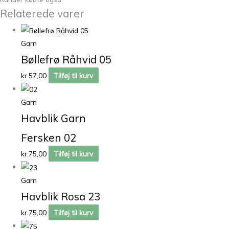
Relaterede varer
Garn
Bøllefrø Råhvid 05
kr.
57,00
Tilføj til kurv
Garn
Havblik Garn
Fersken 02
kr.
75,00
Tilføj til kurv
Garn
Havblik Rosa 23
kr.
75,00
Tilføj til kurv