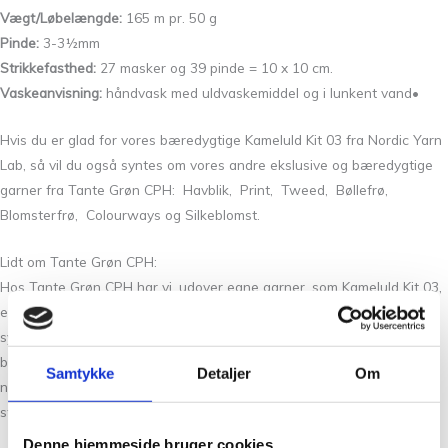
Vægt/Løbelængde:
165 m pr. 50 g
Pinde:
3-3½mm
Strikkefasthed:
27 masker og 39 pinde = 10 x 10 cm.
Vaskeanvisning:
håndvask med uldvaskemiddel og i lunkent vand•
Hvis du er glad for vores bæredygtige Kameluld Kit 03 fra Nordic Yarn
Lab, så vil du også syntes om vores andre ekslusive og bæredygtige
garner fra Tante Grøn CPH: Havblik, Print, Tweed, Bøllefrø,
Blomsterfrø, Colourways og Silkeblomst.
Lidt om Tante Grøn CPH:
Hos Tante Grøn CPH har vi, udover egne garner, som Kameluld Kit 03,
et stort udvalg af garner i mange skønne farver. Så hvis du vil have
syn for sagen og mærke garnet mellem fingrene, så kom forbi vores
butik på Christian Winthers Vej. Vi stræber altid efter en personlig og
Samtykke
Detaljer
Om
nøje vejledning så du er på sikker vej med dine fremtidige
strikkeeventyr.
Denne hjemmeside bruger cookies