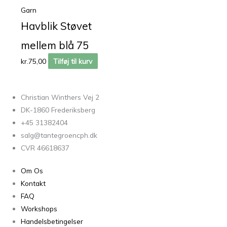
Garn
Havblik Støvet
mellem blå 75
kr.
75,00
Tilføj til kurv
Christian Winthers Vej 2
DK-1860 Frederiksberg
+45 31382404
salg@tantegroencph.dk
CVR 46618637
Om Os
Kontakt
FAQ
Workshops
Handelsbetingelser