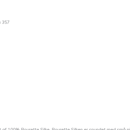
a 357
vet af 100% Bourette Silke. Bourette Silken er spundet med små ni