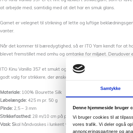
at arbejde med, samtidig med at det har en smuk glans.
Garnet er velegnet til strikning af lette og luftige beklædningsgen
vanter.
Når det kommer til bæredygtighed, så er ITO Yarn kendt for at ha
blevet fremstillet med omhu og omtanke for miljøet. Derudover er
ITO Kinu Vanilla 357 et smukt og blødt garn, der egner sig til en la
godt valg for strikkere, der ønsker at være mere bæredygtige i de
Samtykke
Materiale:
100% Bourette Silk
Løbelængde:
425 m pr. 50 g
Denne hjemmeside bruger c
Pinde:
2,5 – 3 mm
Strikkefasthed:
28 m/10 cm på p. 2 – 3 mm. med en tråd. Med to 
Vi bruger cookies til at tilpas
Vask: S
kal håndvaskes i lunkent vand.
vores trafik. Vi deler også 
annonceringspartnere og anal