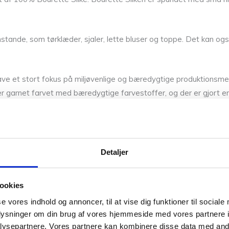
stande, som tørklæder, sjaler, lette bluser og toppe. Det kan også 
ve et stort fokus på miljøvenlige og bæredygtige produktionsmetod
 garnet farvet med bæredygtige farvestoffer, og der er gjort en 
ng række lette og luftige strikkeprojekter. Samtidig er der taget he
res valg af materialer.
Detaljer
ookies
tråde er det 17 m / 10 på p. 4,5 mm.
se vores indhold og annoncer, til at vise dig funktioner til sociale
oplysninger om din brug af vores hjemmeside med vores partnere i
ysepartnere. Vores partnere kan kombinere disse data med andr