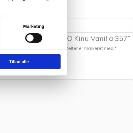
Marketing
te til at anmelde “ITO Kinu Vanilla 357”
l ikke blive publiceret.
Krævede felter er markeret med
*
Tillad alle