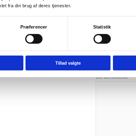
et fra din brug af deres tjenester.
0,05 kg
Præferencer
Statistik
Vær den førs
Din e-mailadresse vi
Tillad valgte
Din bedømmelse
Din anmeldelse
*