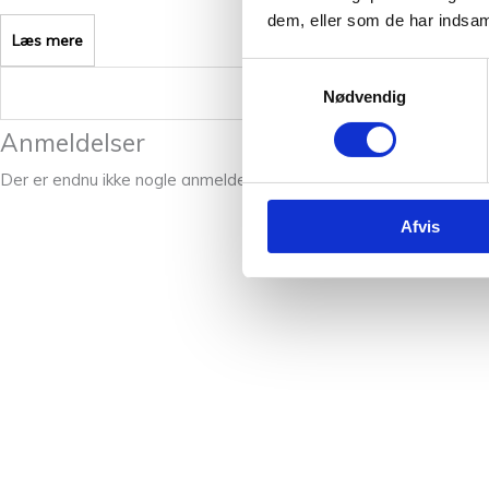
dem, eller som de har indsaml
Læs mere
Samtykkevalg
Vægt
Nødvendig
Anmeldelser
Der er endnu ikke nogle anmeldelser.
Afvis