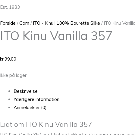
Est. 1983
Forside
/
Garn
/
ITO - Kinu i 100% Bourette Silke
/ ITO Kinu Vanill
ITO Kinu Vanilla 357
kr.
99,00
Ikke på lager
Beskrivelse
Yderligere information
Anmeldelser (0)
Lidt om ITO Kinu Vanilla 357
ITO Kinu Vanilla 357 er et fint og lækkert strikkegarn, som er la