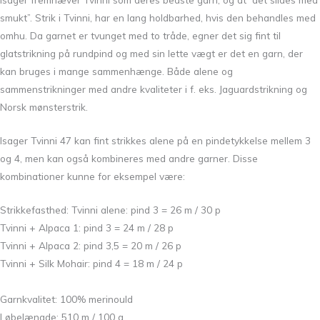
smukt”. Strik i Tvinni, har en lang holdbarhed, hvis den behandles med
omhu. Da garnet er tvunget med to tråde, egner det sig fint til
glatstrikning på rundpind og med sin lette vægt er det en garn, der
kan bruges i mange sammenhænge. Både alene og
sammenstrikninger med andre kvaliteter i f. eks. Jaguardstrikning og
Norsk mønsterstrik.
Isager Tvinni 47 kan fint strikkes alene på en pindetykkelse mellem 3
og 4, men kan også kombineres med andre garner. Disse
kombinationer kunne for eksempel være:
Strikkefasthed:
Tvinni alene: pind 3 = 26 m / 30 p
Tvinni + Alpaca 1: pind 3 = 24 m / 28 p
Tvinni + Alpaca 2: pind 3,5 = 20 m / 26 p
Tvinni + Silk Mohair: pind 4 = 18 m / 24 p
Garnkvalitet: 100% merinould
Løbelængde: 510 m / 100 g