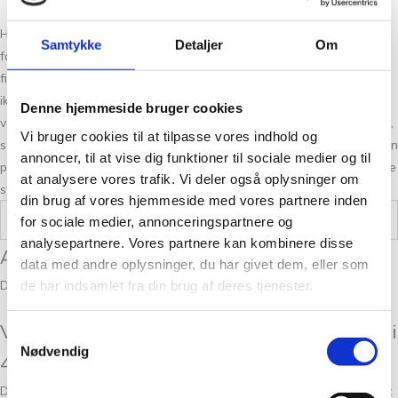
Hos Tante Grøn CPH har vi et stort udvalg af garner i mange skønne
Samtykke
Detaljer
Om
farver. Så hvis du vil have syn for sagen og mærke garnet mellem
fingrene, så kom forbi vores butik på Christian Winthers Vej. Hvis du
ikke fandt den rigtige garn kvalitet har vi altid flere substituter at
Denne hjemmeside bruger cookies
vælge i mellem. Det kan være svært at vælge netop den rigtige farve,
Vi bruger cookies til at tilpasse vores indhold og
så tag dig god tid og spørg os endelig til råds. Vi stræber altid efter en
annoncer, til at vise dig funktioner til sociale medier og til
personlig og nøje vejledning så du er på sikker vej med dine fremtidige
at analysere vores trafik. Vi deler også oplysninger om
strikkeeventyr.
din brug af vores hjemmeside med vores partnere inden
Vægt
0,05 kg
for sociale medier, annonceringspartnere og
analysepartnere. Vores partnere kan kombinere disse
Anmeldelser
data med andre oplysninger, du har givet dem, eller som
Der er endnu ikke nogle anmeldelser.
de har indsamlet fra din brug af deres tjenester.
Vær den første til at anmelde “Isager Tvinni
Samtykkevalg
Nødvendig
47 – 50g”
Din e-mailadresse vil ikke blive publiceret.
Krævede felter er markeret