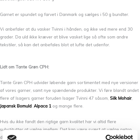
Garnet er spundet og farvet i Danmark og sælges i 50 g bundter.
Vi anbefaler at du vasker Tvinni i hånden, og ikke ved mere end 30
grader. Da uld ikke kræver at blive vasket lige så ofte som andre
tekstiler, så kan det anbefales blot at lufte det udenfor.
Lidt om Tante Grøn CPH:
Tante Grøn CPH udvider løbende garn sortimentet med nye versioner
af vores garner, samt nye spændende produkter. Vi føre blandt andet
flere af Isagers garner foruden Isager Tvinni 47 såsom,
Silk Mohair
,
Japansk Bomuld
,
Alpaca 1
og mange flere.
Hvis du ikke fandt den rigtige garn kvalitet har vi altid flere
substitutter at vælge imellem. Det kan være svært at vælge netop
den rigtige farve, så tag dig god tid og spørg os endelig til råds.