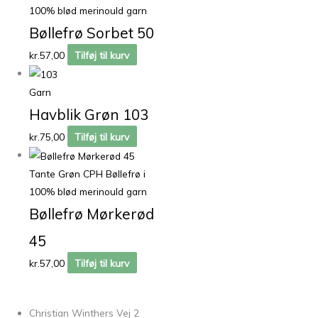
100% blød merinould garn
Bøllefrø Sorbet 50
kr.
57,00
Tilføj til kurv
Garn
Havblik Grøn 103
kr.
75,00
Tilføj til kurv
Tante Grøn CPH Bøllefrø i
100% blød merinould garn
Bøllefrø Mørkerød
45
kr.
57,00
Tilføj til kurv
Christian Winthers Vej 2