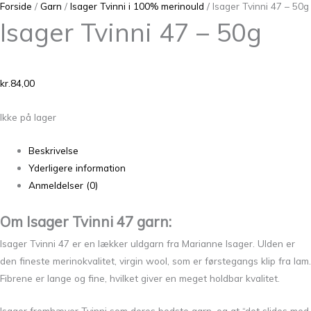
Forside
/
Garn
/
Isager Tvinni i 100% merinould
/ Isager Tvinni 47 – 50g
Isager Tvinni 47 – 50g
kr.
84,00
Ikke på lager
Beskrivelse
Yderligere information
Anmeldelser (0)
Om Isager Tvinni 47 garn:
Isager Tvinni 47 er en lækker uldgarn fra Marianne Isager. Ulden er
den fineste merinokvalitet, virgin wool, som er førstegangs klip fra lam.
Fibrene er lange og fine, hvilket giver en meget holdbar kvalitet.
Isager fremhæver Tvinni som deres bedste garn, og at “det slides med