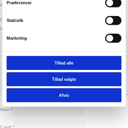
Præferencer
med
*
Din bedømmelse
Statistik
Din anmeldelse
*
Marketing
Tillad alle
Tillad valgte
Afvis
Navn
*
E-mail
*