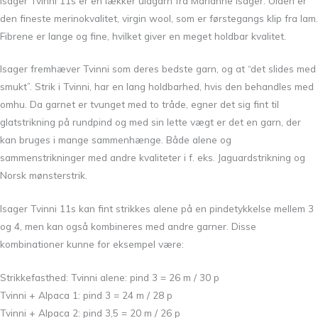
Isager Tvinni 11s er en lækker uldgarn fra Marianne Isager. Ulden er
den fineste merinokvalitet, virgin wool, som er førstegangs klip fra lam.
Fibrene er lange og fine, hvilket giver en meget holdbar kvalitet.
Isager fremhæver Tvinni som deres bedste garn, og at “det slides med
smukt”. Strik i Tvinni, har en lang holdbarhed, hvis den behandles med
omhu. Da garnet er tvunget med to tråde, egner det sig fint til
glatstrikning på rundpind og med sin lette vægt er det en garn, der
kan bruges i mange sammenhænge. Både alene og
sammenstrikninger med andre kvaliteter i f. eks. Jaguardstrikning og
Norsk mønsterstrik.
Isager Tvinni 11s kan fint strikkes alene på en pindetykkelse mellem 3
og 4, men kan også kombineres med andre garner. Disse
kombinationer kunne for eksempel være:
Strikkefasthed:
Tvinni alene: pind 3 = 26 m / 30 p
Tvinni + Alpaca 1: pind 3 = 24 m / 28 p
Tvinni + Alpaca 2: pind 3,5 = 20 m / 26 p