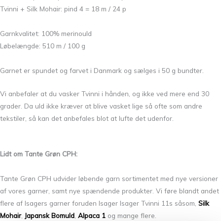
Tvinni + Silk Mohair: pind 4 = 18 m / 24 p
Garnkvalitet: 100% merinould
Løbelængde: 510 m / 100 g
Garnet er spundet og farvet i Danmark og sælges i 50 g bundter.
Vi anbefaler at du vasker Tvinni i hånden, og ikke ved mere end 30
grader. Da uld ikke kræver at blive vasket lige så ofte som andre
tekstiler, så kan det anbefales blot at lufte det udenfor.
Lidt om Tante Grøn CPH:
Tante Grøn CPH udvider løbende garn sortimentet med nye versioner
af vores garner, samt nye spændende produkter. Vi føre blandt andet
flere af Isagers garner foruden Isager Isager Tvinni 11s såsom,
Silk
Mohair
,
Japansk Bomuld
,
Alpaca 1
og mange flere.