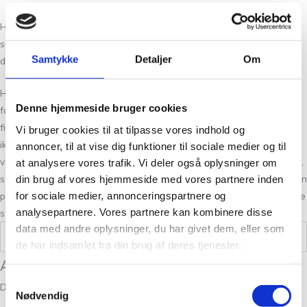
Hvis du ikke fandt den rigtige garn kvalitet har vi altid flere
substitutter at vælge imellem. Det kan være svært at vælge netop
Samtykke
Detaljer
Om
den rigtige farve, så tag dig god tid og spørg os endelig til råds.
Hos Tante Grøn CPH har vi et stort udvalg af garner i mange skønne
Denne hjemmeside bruger cookies
farver. Så hvis du vil have syn for sagen og mærke garnet mellem
fingrene, så kom forbi vores butik på Christian Winthers Vej. Hvis du
Vi bruger cookies til at tilpasse vores indhold og
ikke fandt den rigtige garn kvalitet har vi altid flere substituter at
annoncer, til at vise dig funktioner til sociale medier og til
vælge i mellem. Det kan være svært at vælge netop den rigtige farve,
at analysere vores trafik. Vi deler også oplysninger om
så tag dig god tid og spørg os endelig til råds. Vi stræber altid efter en
din brug af vores hjemmeside med vores partnere inden
for sociale medier, annonceringspartnere og
personlig og nøje vejledning så du er på sikker vej med dine fremtidige
analysepartnere. Vores partnere kan kombinere disse
strikkeeventyr.
data med andre oplysninger, du har givet dem, eller som
Vægt
0,05 kg
de har indsamlet fra din brug af deres tjenester.
Anmeldelser
Samtykkevalg
Der er endnu ikke nogle anmeldelser.
Nødvendig