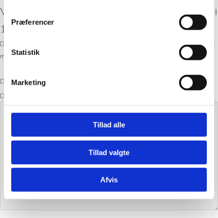
Vær den første til at anmelde “Isager Tvinni
Præferencer
11s – 50g”
Din e-mailadresse vil ikke blive publiceret.
Krævede felter er markeret
Statistik
med
*
Din bedømmelse
Marketing
Din anmeldelse
*
Tillad alle
Tillad valgte
Afvis