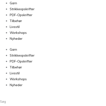
Isager
Garn
Tvinni
Strikkeopskrifter
11s
PDF-Opskrifter
-
Tilbehør
50g
Livsstil
antal
Workshops
Nyheder
Garn
Strikkeopskrifter
PDF-Opskrifter
Tilbehør
Livsstil
Workshops
Nyheder
Søg