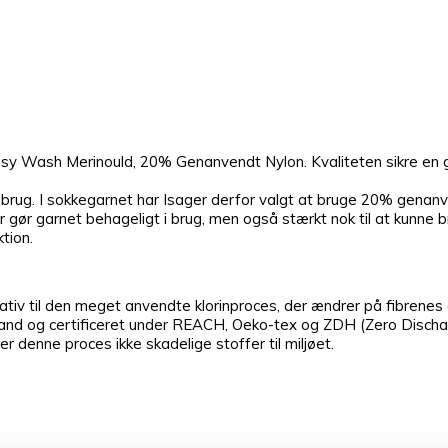
 Wash Merinould, 20% Genanvendt Nylon. Kvaliteten sikre en god
i brug. I sokkegarnet har Isager derfor valgt at bruge 20% genanv
der gør garnet behageligt i brug, men også stærkt nok til at kunn
tion.
ativ til den meget anvendte klorinproces, der ændrer på fibrenes 
kland og certificeret under REACH, Oeko-tex og ZDH (Zero Discha
 denne proces ikke skadelige stoffer til miljøet.