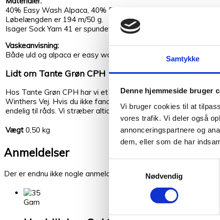
Materialer:
40% Easy Wash Alpaca, 40% Easy Wash Merinould, 20% Gena
Løbelængden er 194 m/50 g.
Isager Sock Yarn 41 er spundet og farvet i Peru
Vaskeanvisning:
Både uld og alpaca er easy wash behandlet, hvilket betyder, at 
Samtykke
Lidt om Tante Grøn CPH
Denne hjemmeside bruger c
Hos Tante Grøn CPH har vi et stort udvalg af garner i mange sk
Winthers Vej. Hvis du ikke fandt den rigtige garn kvalitet har v
Vi bruger cookies til at tilpas
endelig til råds. Vi stræber altid efter en personlig og nøje vejl
vores trafik. Vi deler også 
Vægt
0,50 kg
annonceringspartnere og anal
dem, eller som de har indsaml
Kunder købte også
Anmeldelser
Samtykkevalg
Relaterede varer
Der er endnu ikke nogle anmeldelser.
Nødvendig
Garn