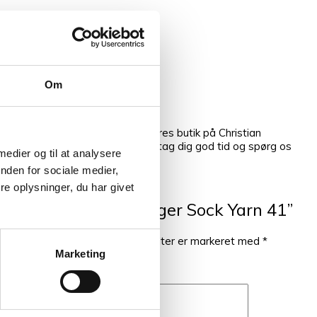
r.
Om
ellem fingrene, så kom forbi vores butik på Christian
vælge netop den rigtige farve, så tag dig god tid og spørg os
 medier og til at analysere
nden for sociale medier,
e oplysninger, du har givet
e til at anmelde “Isager Sock Yarn 41”
ikke blive publiceret.
Krævede felter er markeret med
*
Marketing