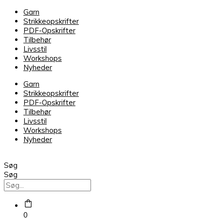
Isager
Garn
Sock
Strikkeopskrifter
Yarn
PDF-Opskrifter
41
Tilbehør
antal
Livsstil
Workshops
Nyheder
Garn
Strikkeopskrifter
PDF-Opskrifter
Tilbehør
Livsstil
Workshops
Nyheder
Søg
Søg
0