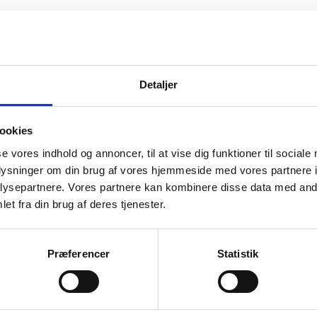
nvendt Nylon
det ikke kryber i vask, men kan tåle vaskemaskine op til 30 grade
Detaljer
ookies
ønne farver. Så hvis du vil have syn for sagen og mærke garnet m
i altid flere substituter at vælge i mellem. Det kan være svært at 
se vores indhold og annoncer, til at vise dig funktioner til sociale
edning så du er på sikker vej med dine fremtidige strikkeeventyr.
oplysninger om din brug af vores hjemmeside med vores partnere i
ysepartnere. Vores partnere kan kombinere disse data med andr
et fra din brug af deres tjenester.
Vær den først
Din e-mailadresse vil 
Præferencer
Statistik
Din bedømmelse