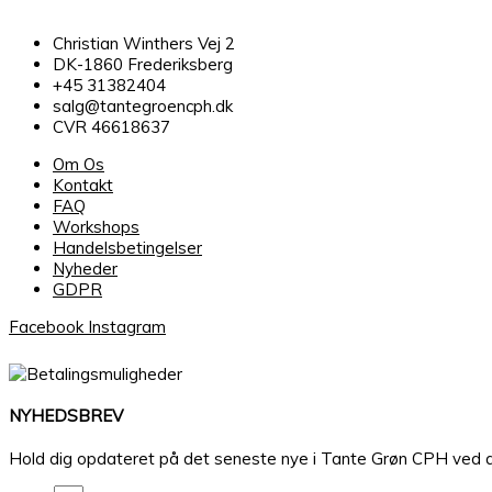
Christian Winthers Vej 2
DK-1860 Frederiksberg
+45 31382404
salg@tantegroencph.dk
CVR 46618637
Om Os
Kontakt
FAQ
Workshops
Handelsbetingelser
Nyheder
GDPR
Facebook
Instagram
NYHEDSBREV
Hold dig opdateret på det seneste nye i Tante Grøn CPH ved at ti