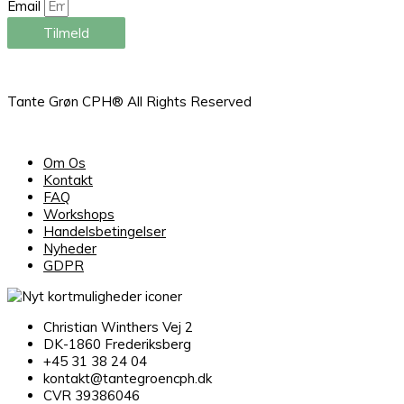
Email
Tilmeld
Tante Grøn CPH® All Rights Reserved
Om Os
Kontakt
FAQ
Workshops
Handelsbetingelser
Nyheder
GDPR
Christian Winthers Vej 2
DK-1860 Frederiksberg
+45 31 38 24 04
kontakt@tantegroencph.dk
CVR 39386046