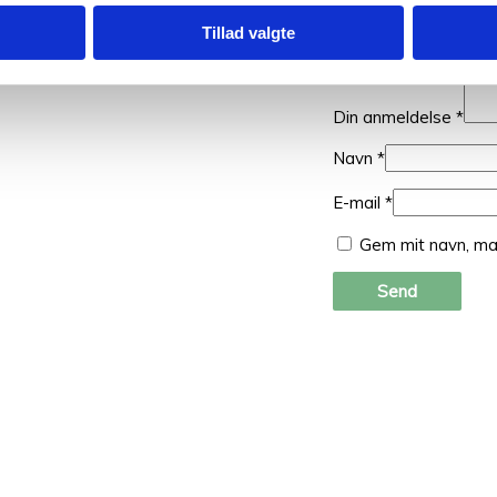
Tillad valgte
Din anmeldelse
*
Navn
*
E-mail
*
Gem mit navn, ma