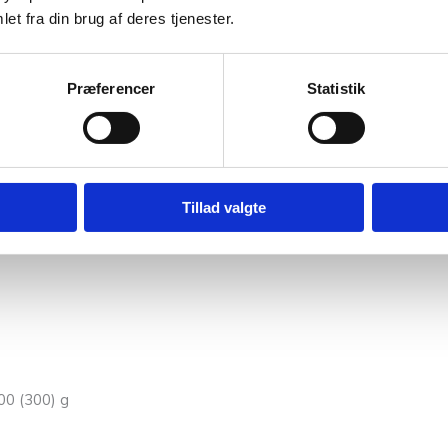
et fra din brug af deres tjenester.
% mulberry silke; 210 m pr 25 g)
200 (225) g
Præferencer
Statistik
Tillad valgte
% mulberry silke; 210 m pr 25 g)
200 (225) g
300 (300) g