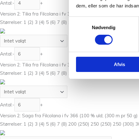
Antal:
-
+
dem, eller som de har indsaml
Version 2: Tilia fra Filcolana i fv 351 (70 % super kid mohair, 30 
Samtykkevalg
Størrelser: 1 (2) 3 (4) 5 (6) 7 (8) 150 (175) 175 (175) 175 (200) 
Nødvendig
Antal:
-
+
Afvis
Version 2: Tilia fra Filcolana i fv 352 (70 % super kid mohair, 30 
Størrelser: 1 (2) 3 (4) 5 (6) 7 (8) 150 (175) 175 (175) 175 (200) 
Antal:
-
+
Version 2: Saga fra Filcolana i fv 366 (100 % uld; (300 m pr 50 g)
Størrelser: 1 (2) 3 (4) 5 (6) 7 (8) 200 (250) 250 (250) 250 (300) 