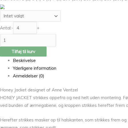
Antal:
-
+
Tilføj til kurv
Beskrivelse
Yderligere information
Anmeldelser (0)
Honey Jacket designet af Anne Ventzel
HONEY JACKET strikkes oppefra og ned helt uden montering. Førs
ved bunden af ærmegabene, og kroppen strikkes herefter frem og
Herefter strikkes masker op til halskanten, som strikkes frem og
ærmerne, som strikkes rundt.