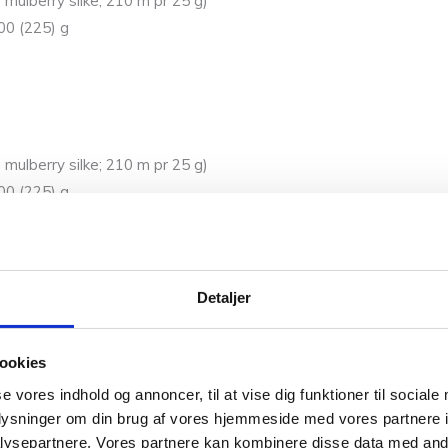
% mulberry silke; 210 m pr 25 g)
200 (225) g
% mulberry silke; 210 m pr 25 g)
200 (225) g
Detaljer
300 (300) g
ookies
se vores indhold og annoncer, til at vise dig funktioner til sociale
oplysninger om din brug af vores hjemmeside med vores partnere i
ysepartnere. Vores partnere kan kombinere disse data med andr