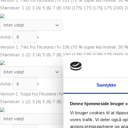
Version 1: Tilia fra Filcolana i fv 101 (70 % super kid mohair, 30 
Størrelser: 1 (2) 3 (4) 5 (6) 7 (8) 150 (175) 175 (175) 175 (200) 
Antal:
-
+
Version 1: Tilia fra Filcolana i fv 336 (70 % super kid mohair, 30 
Størrelser: 1 (2) 3 (4) 5 (6) 7 (8) 150 (175) 175 (175) 175 (200) 
Antal:
-
+
Samtykke
Version 1: Saga fra Filcolana i fv 978 (100 % uld; (300 m pr 50 g)
Størrelser: 1 (2) 3 (4) 5 (6) 7 (8) 200 (250) 250 (250) 250 (300) 
Denne hjemmeside bruger c
Vi bruger cookies til at tilpas
vores trafik. Vi deler også 
annonceringspartnere og anal