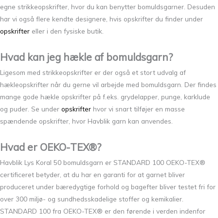
egne strikkeopskrifter, hvor du kan benytter bomuldsgarner. Desuden
har vi også flere kendte designere, hvis opskrifter du finder under
opskrifter
eller i den fysiske butik.
Hvad kan jeg hækle af bomuldsgarn?
Ligesom med strikkeopskrifter er der også et stort udvalg af
hækleopskrifter når du gerne vil arbejde med bomuldsgarn. Der findes
mange gode hækle opskrifter på f.eks. grydelapper, punge, karklude
og puder. Se under
opskrifter
hvor vi snart tilføjer en masse
spændende opskrifter, hvor Havblik garn kan anvendes.
Hvad er OEKO-TEX®?
Havblik Lys Koral 50 bomuldsgarn er STANDARD 100 OEKO-TEX®
certificeret betyder, at du har en garanti for at garnet bliver
produceret under bæredygtige forhold og bagefter bliver testet fri for
over 300 miljø- og sundhedsskadelige stoffer og kemikalier.
STANDARD 100 fra OEKO-TEX® er den førende i verden indenfor