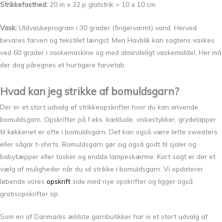
Strikkefasthed:
20 m x 32 p glatstrik = 10 x 10 cm
Vask:
Uldvaskeprogram i 30 grader (fingervarmt) vand. Herved
bevares farven og tekstilet længst. Men Havblik kan sagtens vaskes
ved 60 grader i vaskemaskine og med almindeligt vaskemiddel. Her må
der dog påregnes et hurtigere farvetab.
Hvad kan jeg strikke af bomuldsgarn?
Der er et stort udvalg af strikkeopskrifter hvor du kan anvende
bomuldsgarn. Opskrifter på f.eks. karklude, viskestykker, grydelapper
til køkkenet er ofte i bomuldsgarn. Det kan også være lette sweaters
eller sågar t-shirts. Bomuldsgarn gør sig også godt til sjaler og
babytæpper eller tasker og endda lampeskærme. Kort sagt er der et
vælg af muligheder når du vil strikke i bomuldsgarn. Vi opdaterer
løbende vores
opskrift
side med nye opskrifter og ligger også
gratisopskrifter op.
Som en af Danmarks ældste garnbutikker har vi et stort udvalg af