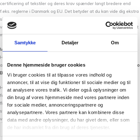
certificering af tekstiler og deres krav spænder langt bredere end
f.eks. reglerne i Danmark og EU. Det betyder at du kan vide dig ekstra
sikker hvis du shopper med en dagsorden hvor klima og økologi
vægter højst. Havblik bomuldsgarn er altså ikke bare blødt og lækkert
men også produceret under bæredygtige forhold.
Samtykke
Detaljer
Om
Mere fra Tante Grøn CPH
Hvis du er glad for Havblik, så vil du måske også syntes om vores
Denne hjemmeside bruger cookies
andre eksklusive garner fra Tante Grøn CPH:
Bøllefrø
,
Blomsterfrø
,
Bio
Blomsterfrø
og
Silkeblomst
.
Vi bruger cookies til at tilpasse vores indhold og
annoncer, til at vise dig funktioner til sociale medier og til
Hos Tante Grøn CPH har vi et stort udvalg af garner i mange skønne
at analysere vores trafik. Vi deler også oplysninger om
farver. Så hvis du vil have syn for sagen og mærke garnet mellem
din brug af vores hjemmeside med vores partnere inden
fingrene, så kom forbi vores butik på Christian Winthers Vej 2. Vi
for sociale medier, annonceringspartnere og
stræber altid efter en personlig og nøje vejledning så du er på sikker
analysepartnere. Vores partnere kan kombinere disse
vej med dine fremtidige strikkeeventyr.
data med andre oplysninger, du har givet dem, eller som
de har indsamlet fra din brug af deres tjenester.
Vægt
0,100 kg