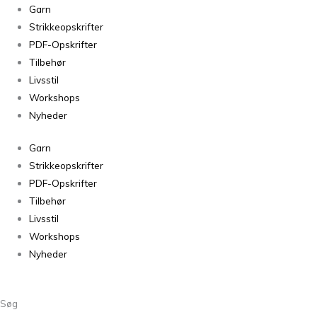
Havblik
Garn
Lys
Strikkeopskrifter
Koral
PDF-Opskrifter
50
Tilbehør
antal
Livsstil
Workshops
Nyheder
Garn
Strikkeopskrifter
PDF-Opskrifter
Tilbehør
Livsstil
Workshops
Nyheder
Søg