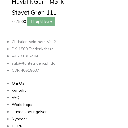
Havblik Garn Mørk
Støvet Grøn 111
kr.
75,00
Tilføj til kurv
Christian Winthers Vej 2
DK-1860 Frederiksberg
+45 31382404
salg@tantegroencph.dk
CVR 46618637
Om Os
Kontakt
FAQ
Workshops
Handelsbetingelser
Nyheder
GDPR