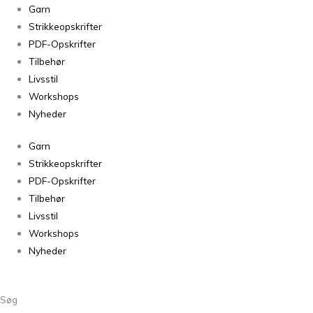
Fru
Garn
Tø
Strikkeopskrifter
Clutch
PDF-Opskrifter
fra
Tilbehør
Baldyre
Livsstil
antal
Workshops
Nyheder
Garn
Strikkeopskrifter
PDF-Opskrifter
Tilbehør
Livsstil
Workshops
Nyheder
Søg