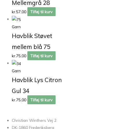
Mellemgrå 28
kr.
57,00
Tilføj til kurv
Garn
Havblik Støvet
mellem blå 75
kr.
75,00
Tilføj til kurv
Garn
Havblik Lys Citron
Gul 34
kr.
75,00
Tilføj til kurv
Christian Winthers Vej 2
DK-1860 Frederiksberg