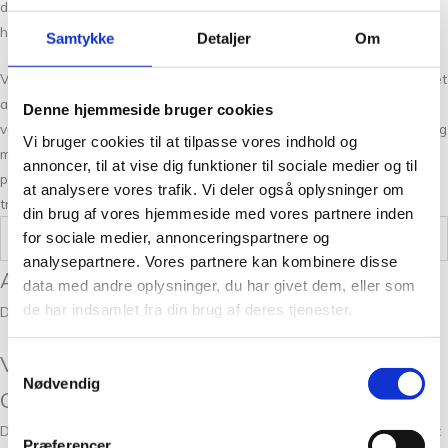
der gør håndarbejdsoplevelsen ekstra særlig – alt fra smykker og
hårpynt til funktionelle strikketasker og praktiske hævekurve.
Samtykke
Detaljer
Om
Vi ønsker at inspirere til nye projekter og idéer i en atmosfære præget
af kreativitet og kvalitet. Samtidig er bæredygtighed en hjørnesten i
Denne hjemmeside bruger cookies
vores arbejde: alt garn, vi forhandler, er fremstillet under ansvarlige og
Vi bruger cookies til at tilpasse vores indhold og
miljøvenlige forhold. Fra udvælgelsen af råmaterialer til håndtering af
annoncer, til at vise dig funktioner til sociale medier og til
produktionen sikrer vi, at dit valg af garn både er smukt, holdbart og i
at analysere vores trafik. Vi deler også oplysninger om
tråd med omtanke for mennesker og miljø.
din brug af vores hjemmeside med vores partnere inden
for sociale medier, annonceringspartnere og
Vægt
,5 kg
analysepartnere. Vores partnere kan kombinere disse
Anmeldelser
data med andre oplysninger, du har givet dem, eller som
de har indsamlet fra din brug af deres tjenester.
Der er endnu ikke nogle anmeldelser.
Vær den første til at anmelde “Fru Tø
Samtykkevalg
Nødvendig
Clutch fra Baldyre”
Din e-mailadresse vil ikke blive publiceret.
Krævede felter er markeret
Præferencer