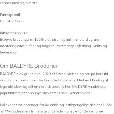
venner med sig overalt.
Færdige mål:
Ca. 14 x 22 cm
Kittet indeholder:
Baldyre broderigarn (100% uld), stramaj, nål, mønsterdiagram,
monteringsstof til foer og bagside, monteringsvejledning, lynlås og
lædersnor.
Om BALDYRE Broderier
BALDYRE
blev grundlagt i 2020 af Søren Nielsen og har på kort tid
skabt sig et navn inden for kreative broderikits. Med en blanding af
legende idéer og stilren nordisk æstetik har BALDYRE vundet stor
popularitet blandt hobbyentusiaster i hele Skandinavien.
Kollektionerne spænder fra de enkle og lettilgængelige designs i
Pick
‘n’ Mix
-pudeserien til mere avancerede mønstre for den erfarne