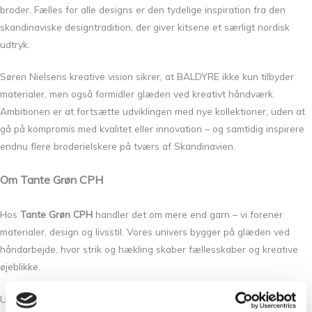
broder. Fælles for alle designs er den tydelige inspiration fra den
skandinaviske designtradition, der giver kitsene et særligt nordisk
udtryk.
Søren Nielsens kreative vision sikrer, at BALDYRE ikke kun tilbyder
materialer, men også formidler glæden ved kreativt håndværk.
Ambitionen er at fortsætte udviklingen med nye kollektioner, uden at
gå på kompromis med kvalitet eller innovation – og samtidig inspirere
endnu flere broderielskere på tværs af Skandinavien.
Om Tante Grøn CPH
Hos
Tante Grøn CPH
handler det om mere end garn – vi forener
materialer, design og livsstil. Vores univers bygger på glæden ved
håndarbejde, hvor strik og hækling skaber fællesskaber og kreative
øjeblikke.
Ud over garn finder du hos os et nøje udvalgt sortiment af produkter,