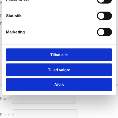
med
*
Statistik
Din bedømmelse
Din anmeldelse
*
Marketing
Tillad alle
Tillad valgte
Afvis
Navn
*
E-mail
*