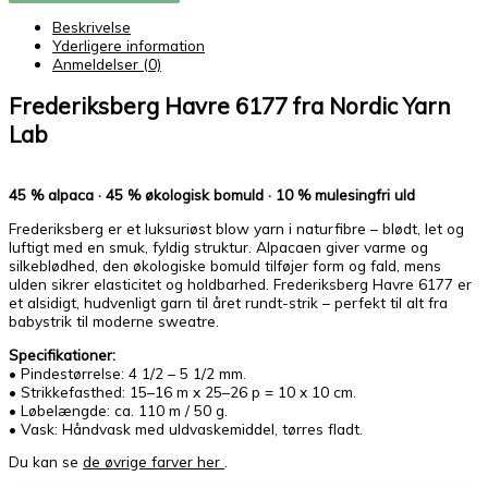
Beskrivelse
Yderligere information
Anmeldelser (0)
Frederiksberg Havre 6177 fra
Nordic Yarn
Lab
45 % alpaca · 45 % økologisk bomuld · 10 % mulesingfri uld
Frederiksberg er et luksuriøst blow yarn i naturfibre – blødt, let og
luftigt med en smuk, fyldig struktur. Alpacaen giver varme og
silkeblødhed, den økologiske bomuld tilføjer form og fald, mens
ulden sikrer elasticitet og holdbarhed. Frederiksberg Havre 6177 er
et alsidigt, hudvenligt garn til året rundt-strik – perfekt til alt fra
babystrik til moderne sweatre.
Specifikationer
:
• Pindestørrelse: 4 1/2 – 5 1/2 mm.
• Strikkefasthed: 15–16 m x 25–26 p = 10 x 10 cm.
• Løbelængde: ca. 110 m / 50 g.
• Vask: Håndvask med uldvaskemiddel, tørres fladt.
Du kan se
de øvrige farver her
.