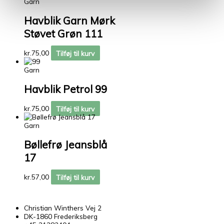
Garn
Havblik Garn Mørk
Støvet Grøn 111
kr.
75,00
Tilføj til kurv
Garn
Havblik Petrol 99
kr.
75,00
Tilføj til kurv
Garn
Bøllefrø Jeansblå
17
kr.
57,00
Tilføj til kurv
Christian Winthers Vej 2
DK-1860 Frederiksberg