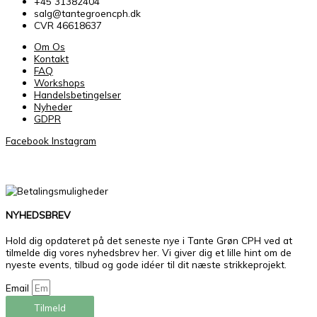
+45 31382404
salg@tantegroencph.dk
CVR 46618637
Om Os
Kontakt
FAQ
Workshops
Handelsbetingelser
Nyheder
GDPR
Facebook
Instagram
NYHEDSBREV
Hold dig opdateret på det seneste nye i Tante Grøn CPH ved at
tilmelde dig vores nyhedsbrev her. Vi giver dig et lille hint om de
nyeste events, tilbud og gode idéer til dit næste strikkeprojekt.
Email
Tilmeld