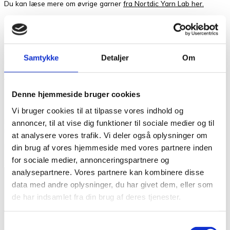
Du kan læse mere om øvrige garner
fra Nortdic Yarn Lab her.
Vægt
0,05 kg
Anmeldelser
Samtykke
Detaljer
Om
Der er endnu ikke nogle anmeldelser.
Vær den første til at anmelde
Denne hjemmeside bruger cookies
“Frederiksberg Havre 6177”
Vi bruger cookies til at tilpasse vores indhold og
Din e-mailadresse vil ikke blive publiceret.
Krævede felter er
annoncer, til at vise dig funktioner til sociale medier og til
markeret med
*
at analysere vores trafik. Vi deler også oplysninger om
Din bedømmelse
din brug af vores hjemmeside med vores partnere inden
for sociale medier, annonceringspartnere og
Din anmeldelse
*
analysepartnere. Vores partnere kan kombinere disse
data med andre oplysninger, du har givet dem, eller som
de har indsamlet fra din brug af deres tjenester.
Samtykkevalg