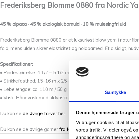
Frederiksberg Blomme 0880 fra
Nordic Ya
45 % alpaca · 45 % økologisk bomuld · 10 % mulesingfri uld
Frederiksberg Blomme 0880 er et luksuriøst blow yarn i naturfibre
fald, mens ulden sikrer elasticitet og holdbarhed. Et alsidigt, hudve
Specifikationer
:
• Pindestørrelse: 4 1/2 – 5 1/2 mm.
• Strikkefasthed: 15–16 m x 25–26 p = 10 x 10 cm.
• Løbelængde: ca. 110 m / 50 g.
Samtykke
• Vask: Håndvask med uldvaskemiddel, tørres fladt.
Denne hjemmeside bruger c
Du kan se
de øvrige farver her
.
Vi bruger cookies til at tilpas
Du kan se de øvrige garner
fra Nortdic Yarn Lab her.
vores trafik. Vi deler også 
annonceringspartnere og anal