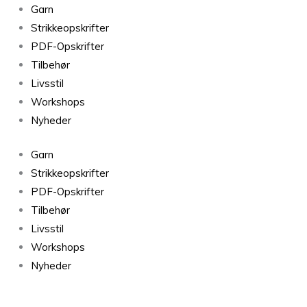
Frederiksberg
Garn
Blomme
Strikkeopskrifter
0880
PDF-Opskrifter
antal
Tilbehør
Livsstil
Workshops
Nyheder
Garn
Strikkeopskrifter
PDF-Opskrifter
Tilbehør
Livsstil
Workshops
Nyheder