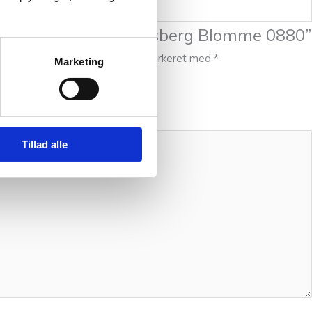
 at anmelde “Frederiksberg Blomme 0880”
 publiceret.
Krævede felter er markeret med
*
Marketing
Tillad alle