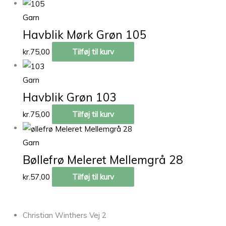
Garn
Havblik Mørk Grøn 105
kr.
75,00
Tilføj til kurv
Garn
Havblik Grøn 103
kr.
75,00
Tilføj til kurv
Garn
Bøllefrø Meleret Mellemgrå 28
kr.
57,00
Tilføj til kurv
Christian Winthers Vej 2