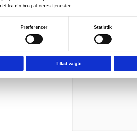
0,05 kg
et fra din brug af deres tjenester.
Vær den første til
Din e-mailadresse vil ikke blive
Præferencer
Statistik
Din bedømmelse
Din anmeldelse
*
Tillad valgte