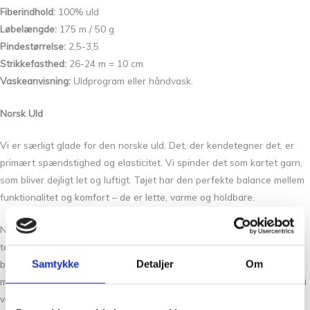
Fiberindhold:
100% uld
Løbelængde:
175 m / 50 g
Pindestørrelse:
2,5-3,5
Strikkefasthed:
26-24 m = 10 cm
Vaskeanvisning:
Uldprogram eller håndvask.
Norsk Uld
Vi er særligt glade for den norske uld. Det, der kendetegner det, er
primært spændstighed og elasticitet. Vi spinder det som kartet garn,
som bliver dejligt let og luftigt. Tøjet har den perfekte balance mellem
funktionalitet og komfort – de er lette, varme og holdbare.
Norsk uld er blandt verdens mest miljøvenlige
tekstilfibre. Produktionen af norsk uld overgår sædvanlig
Samtykke
Detaljer
Om
bæredygtighedstankegang, når det kommer til at minimere
miljøbelastningen gennem hele produktets livscyklus. Ulden vi bruger i
vores produktion er SWANS LABEL.