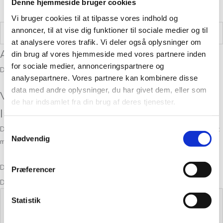
Denne hjemmeside bruger cookies
Læs mere
Vi bruger cookies til at tilpasse vores indhold og
annoncer, til at vise dig funktioner til sociale medier og til
Vægt
,05 kg
at analysere vores trafik. Vi deler også oplysninger om
Anmeldelser
din brug af vores hjemmeside med vores partnere inden
for sociale medier, annonceringspartnere og
Der er endnu ikke nogle anmeldelser.
analysepartnere. Vores partnere kan kombinere disse
data med andre oplysninger, du har givet dem, eller som
Vær den første til at anmelde “Finull Lys
de har indsamlet fra din brug af deres tjenester.
lilla melert 4135”
Samtykkevalg
Din e-mailadresse vil ikke blive publiceret.
Krævede felter er markeret
Nødvendig
med
*
Din bedømmelse
Præferencer
Din anmeldelse
*
Statistik