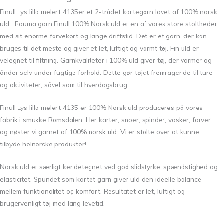
Finull Lys lilla melert 4135er et 2-trådet kartegarn lavet af 100% norsk
uld. Rauma garn Finull 100% Norsk uld er en af ​​vores store stoltheder
med sit enorme farvekort og lange driftstid. Det er et garn, der kan
bruges til det meste og giver et let, luftigt og varmt tøj. Fin uld er
velegnet til filtning. Garnkvaliteter i 100% uld giver tøj, der varmer og
ånder selv under fugtige forhold. Dette gør tøjet fremragende til ture
og aktiviteter, såvel som til hverdagsbrug.
Finull Lys lilla melert 4135 er 100% Norsk uld produceres på vores
fabrik i smukke Romsdalen. Her karter, snoer, spinder, vasker, farver
og nøster vi garnet af 100% norsk uld. Vi er stolte over at kunne
tilbyde helnorske produkter!
Norsk uld er særligt kendetegnet ved god slidstyrke, spændstighed og
elasticitet. Spundet som kartet garn giver uld den ideelle balance
mellem funktionalitet og komfort. Resultatet er let, luftigt og
brugervenligt tøj med lang levetid.