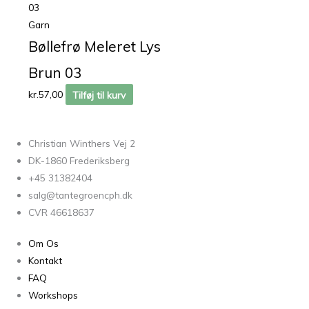
Garn
Bøllefrø Meleret Lys
Brun 03
kr.
57,00
Tilføj til kurv
Christian Winthers Vej 2
DK-1860 Frederiksberg
+45 31382404
salg@tantegroencph.dk
CVR 46618637
Om Os
Kontakt
FAQ
Workshops