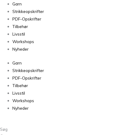
Finull
Garn
Lys
Strikkeopskrifter
lilla
PDF-Opskrifter
melert
Tilbehør
4135
Livsstil
antal
Workshops
Nyheder
Garn
Strikkeopskrifter
PDF-Opskrifter
Tilbehør
Livsstil
Workshops
Nyheder
Søg