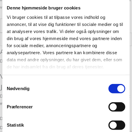
vores produktion er SWANS LABEL.
Denne hjemmeside bruger cookies
Vi bruger cookies til at tilpasse vores indhold og
annoncer, til at vise dig funktioner til sociale medier og til
Læs mere
at analysere vores trafik. Vi deler også oplysninger om
din brug af vores hjemmeside med vores partnere inden
Vægt
,05 kg
for sociale medier, annonceringspartnere og
Anmeldelser
analysepartnere. Vores partnere kan kombinere disse
data med andre oplysninger, du har givet dem, eller som
Der er endnu ikke nogle anmeldelser.
de har indsamlet fra din brug af deres tjenester.
Vær den første til at anmelde “Finull
Samtykkevalg
Jeansblå 4036”
Nødvendig
Din e-mailadresse vil ikke blive publiceret.
Krævede felter er markeret
med
*
Præferencer
Din bedømmelse
Statistik
Din anmeldelse
*