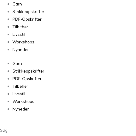
Finull
Garn
Jeansblå
Strikkeopskrifter
4036
PDF-Opskrifter
antal
Tilbehør
Livsstil
Workshops
Nyheder
Garn
Strikkeopskrifter
PDF-Opskrifter
Tilbehør
Livsstil
Workshops
Nyheder
Søg