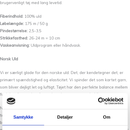
brugervenligt tøj med lang levetid.
Fiberindhold:
100% uld
Løbelængde:
175 m / 50 g
Pindestørrelse:
2,5-3,5
Strikkefasthed:
26-24 m = 10 cm
Vaskeanvisning:
Uldprogram eller håndvask.
Norsk Uld
Vi er særligt glade for den norske uld. Det, der kendetegner det, er
primært spændstighed og elasticitet. Vi spinder det som kartet garn,
som bliver dejligt let og luftigt. Tøjet har den perfekte balance mellem
funktionalitet og komfort – de er lette, varme og holdbare.
Norsk uld er blandt verdens mest miljøvenlige
tekstilfibre. Produktionen af norsk uld overgår sædvanlig
Samtykke
Detaljer
Om
bæredygtighedstankegang, når det kommer til at minimere
miljøbelastningen gennem hele produktets livscyklus. Ulden vi bruger i