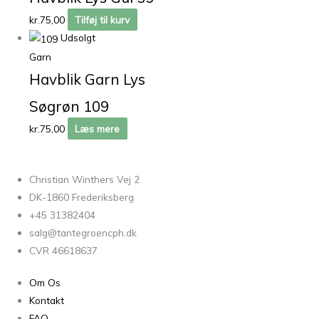
kr.
75,00
Tilføj til kurv
Udsolgt
Garn
Havblik Garn Lys
Søgrøn 109
kr.
75,00
Læs mere
Christian Winthers Vej 2
DK-1860 Frederiksberg
+45 31382404
salg@tantegroencph.dk
CVR 46618637
Om Os
Kontakt
FAQ