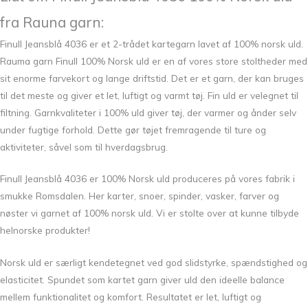
fra Rauna garn:
Finull Jeansblå 4036 er et 2-trådet kartegarn lavet af 100% norsk uld.
Rauma garn Finull 100% Norsk uld er en af ​​vores store stoltheder med
sit enorme farvekort og lange driftstid. Det er et garn, der kan bruges
til det meste og giver et let, luftigt og varmt tøj. Fin uld er velegnet til
filtning. Garnkvaliteter i 100% uld giver tøj, der varmer og ånder selv
under fugtige forhold. Dette gør tøjet fremragende til ture og
aktiviteter, såvel som til hverdagsbrug.
Finull Jeansblå 4036 er 100% Norsk uld produceres på vores fabrik i
smukke Romsdalen. Her karter, snoer, spinder, vasker, farver og
nøster vi garnet af 100% norsk uld. Vi er stolte over at kunne tilbyde
helnorske produkter!
Norsk uld er særligt kendetegnet ved god slidstyrke, spændstighed og
elasticitet. Spundet som kartet garn giver uld den ideelle balance
mellem funktionalitet og komfort. Resultatet er let, luftigt og