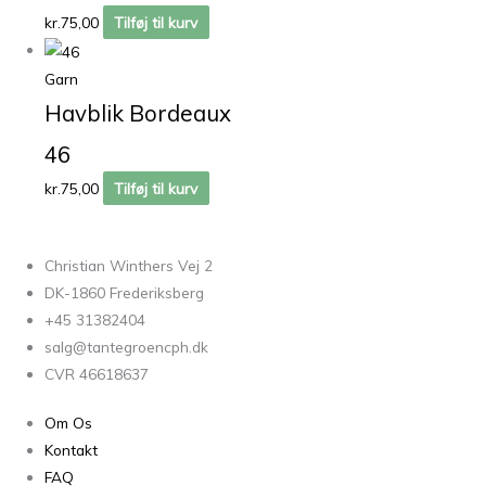
kr.
75,00
Tilføj til kurv
Garn
Havblik Bordeaux
46
kr.
75,00
Tilføj til kurv
Christian Winthers Vej 2
DK-1860 Frederiksberg
+45 31382404
salg@tantegroencph.dk
CVR 46618637
Om Os
Kontakt
FAQ