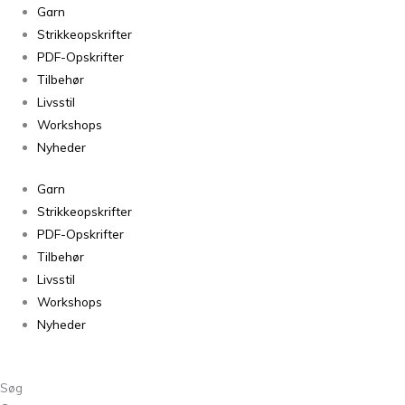
Filcolana
Garn
Alva
Strikkeopskrifter
976
PDF-Opskrifter
Taupe
Tilbehør
(melange)
Livsstil
antal
Workshops
Nyheder
Garn
Strikkeopskrifter
PDF-Opskrifter
Tilbehør
Livsstil
Workshops
Nyheder
Søg