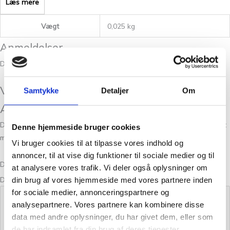
Læs mere
Vægt
0,025 kg
Anmeldelser
Der er endnu ikke nogle anmeldelser.
Vær den første til at anmelde “Filcolana
Samtykke
Detaljer
Om
Alva 976 Taupe (melange)”
Din e-mailadresse vil ikke blive publiceret.
Krævede felter er markeret
Denne hjemmeside bruger cookies
med
*
Vi bruger cookies til at tilpasse vores indhold og
annoncer, til at vise dig funktioner til sociale medier og til
Din bedømmelse
at analysere vores trafik. Vi deler også oplysninger om
Din anmeldelse
*
din brug af vores hjemmeside med vores partnere inden
for sociale medier, annonceringspartnere og
analysepartnere. Vores partnere kan kombinere disse
data med andre oplysninger, du har givet dem, eller som
de har indsamlet fra din brug af deres tjenester.