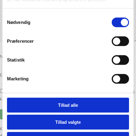
Samtykkevalg
Nødvendig
Præferencer
Navn
*
Statistik
E-mail
*
Marketing
Gem mit navn, mail og websted i denne browser til næste gang jeg
kommenterer.
Tillad alle
Tillad valgte
Kunder købte også