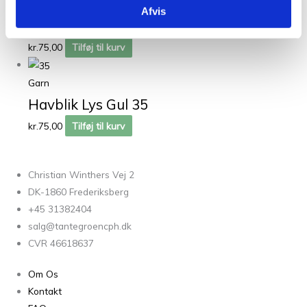
Garn
Afvis
Havblik Melon 05
kr.
75,00
Tilføj til kurv
Garn
Havblik Lys Gul 35
kr.
75,00
Tilføj til kurv
Christian Winthers Vej 2
DK-1860 Frederiksberg
+45 31382404
salg@tantegroencph.dk
CVR 46618637
Om Os
Kontakt