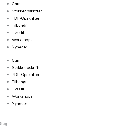
Filcolana
Garn
Alva
Strikkeopskrifter
142
PDF-Opskrifter
Periwinkle
Tilbehør
antal
Livsstil
Workshops
Nyheder
Garn
Strikkeopskrifter
PDF-Opskrifter
Tilbehør
Livsstil
Workshops
Nyheder
Søg