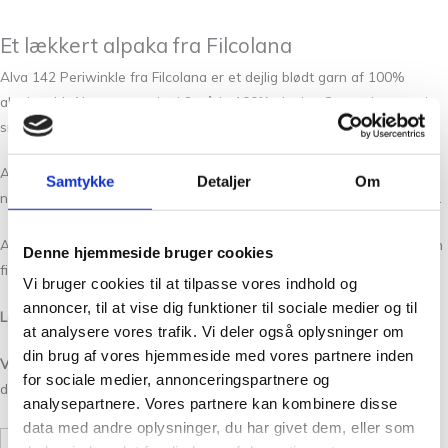
Et lækkert alpaka fra Filcolana
Alva 142 Periwinkle fra Filcolana er et dejlig blødt garn af 100%
alpaka uld.
Alva er spundet i 2 tråde 100% alpaka. Garnet kommer i
små nøgler med 25 g i hver, og har en løbelængde på 175 m pr. 25 g.
Alva er en perfekt medløbertråd. Netop fordi den er lagt op på 25 g
Samtykke
Detaljer
Om
nøgler, kan man virkelig slå sig løs og bruge mange farver i sit projekt.
Alva 142 Periwinkle kommer også i 29 andre flotte farver, som du kan
Denne hjemmeside bruger cookies
finde lige
her
.
Vi bruger cookies til at tilpasse vores indhold og
annoncer, til at vise dig funktioner til sociale medier og til
Løbelængde:
175 m pr. 25 g
at analysere vores trafik. Vi deler også oplysninger om
din brug af vores hjemmeside med vores partnere inden
Vask:
Kan maskinvaskes ved 30 grader. Jo mere skånsomt du vasker
for sociale medier, annonceringspartnere og
det strikkede, jo bedre holder det.
analysepartnere. Vores partnere kan kombinere disse
data med andre oplysninger, du har givet dem, eller som