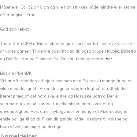
Målene er Ca. 32 x 46 cm og alle kan strikkes både mindre eller større
efter angivelserne.
God strikkelyst.
Tante Grøn CPH udvider løbende garn sortimentet med nye versioner
af vores garner. Til denne opskrift kan du også bruge Havblik, Bøllefrø
og Bio Bøllefrø og Blomsterfrø. Du kan finde garnerne
her
.
Lidt om PixenDK
Vi har efterhånden arbejdet sammen med Pixen.dk i mange år og er
vilde med designet. Pixen design er vægten lagt på et udtryk der
bærer præg af det nordiske, enkle og klassiske udtryk. Der er
ydermere fokus på skønne farvekombinationer, kvalitet og
anvendelighed. Hvis du er nybegynder er mange af Pixen designs
enkle og lige til gå til. Pixen.dk gør sig både i designs til voksne og
børn såvel som piger og drenge.
Anmeldelser