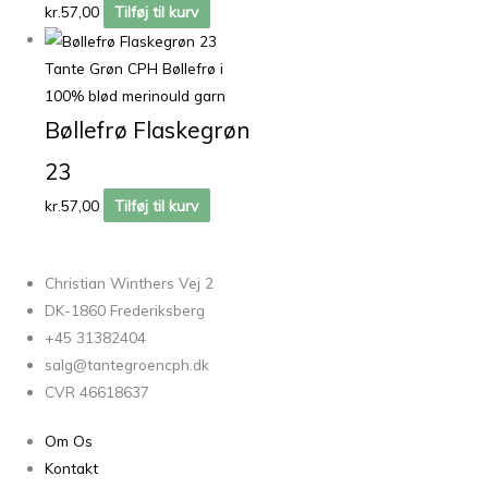
kr.
57,00
Tilføj til kurv
Tante Grøn CPH Bøllefrø i
100% blød merinould garn
Bøllefrø Flaskegrøn
23
kr.
57,00
Tilføj til kurv
Christian Winthers Vej 2
DK-1860 Frederiksberg
+45 31382404
salg@tantegroencph.dk
CVR 46618637
Om Os
Kontakt