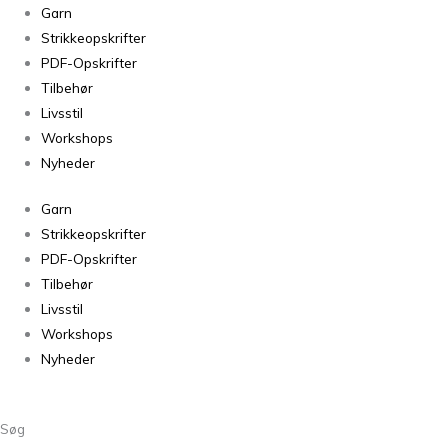
Fem
Garn
Strikkede
Strikkeopskrifter
Håndklæder
PDF-Opskrifter
fra
Tilbehør
Pixen
Livsstil
antal
Workshops
Nyheder
Garn
Strikkeopskrifter
PDF-Opskrifter
Tilbehør
Livsstil
Workshops
Nyheder
Søg