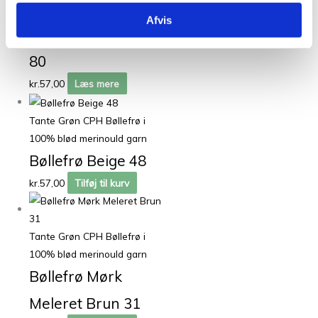
100% blød merinould garn
Afvis
Bøllefrø Mørk Brun
80
kr.
57,00
Læs mere
Tante Grøn CPH Bøllefrø i
100% blød merinould garn
Bøllefrø Beige 48
kr.
57,00
Tilføj til kurv
Tante Grøn CPH Bøllefrø i
100% blød merinould garn
Bøllefrø Mørk
Meleret Brun 31