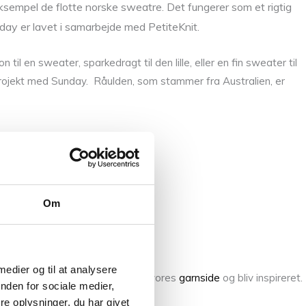
eksempel de flotte norske sweatre. Det fungerer som et rigtig
day er lavet i samarbejde med PetiteKnit.
il en sweater, sparkedragt til den lille, eller en fin sweater til
sprojekt med Sunday. Råulden, som stammer fra Australien, er
Om
 medier og til at analysere
d og mange flere, se for eksempel vores
garnside
og bliv inspireret.
nden for sociale medier,
n er selvfølgelig mulesing fri.
e oplysninger, du har givet