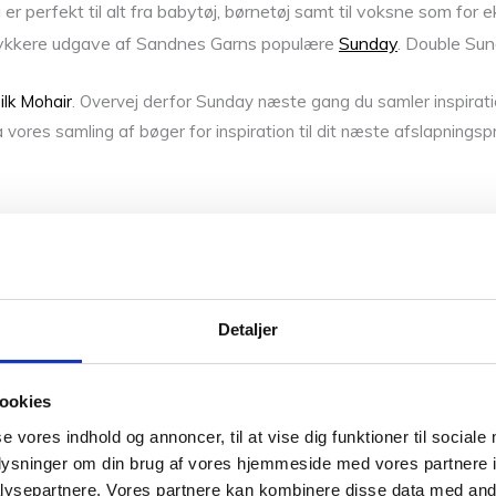
r perfekt til alt fra babytøj, børnetøj samt til voksne som for 
 tykkere udgave af Sandnes Garns populære
Sunday
. Double Sun
ilk Mohair
. Overvej derfor Sunday næste gang du samler inspiration t
 vores samling af bøger for inspiration til dit næste afslapning
Detaljer
f.eks.
Eucalan
på håndvaskeprogram.
ookies
se vores indhold og annoncer, til at vise dig funktioner til sociale
 rene varer som alpaca, silke, mohair, økologisk bomuld, merinoul
oplysninger om din brug af vores hjemmeside med vores partnere i
o Blomsterfrø, som er en økologisk blød bomuldsgarn. Vores uldgar
ysepartnere. Vores partnere kan kombinere disse data med andr