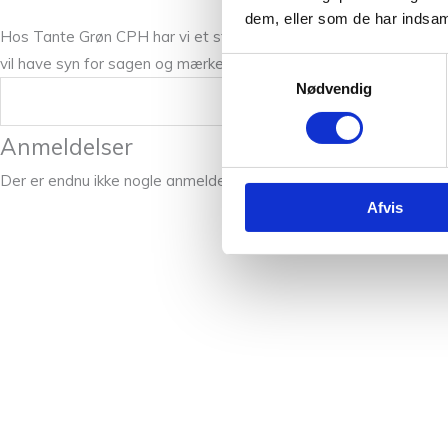
dem, eller som de har indsaml
Hos Tante Grøn CPH har vi et stort udvalg fra Sandnes Garn, og 
vil have syn for sagen og mærke Sunday mellem fingrene. Vi står 
Samtykkevalg
Nødvendig
Vægt
Anmeldelser
Der er endnu ikke nogle anmeldelser.
Afvis