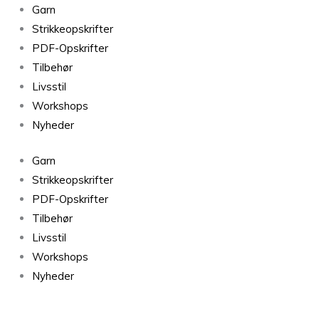
Double
Garn
Sunday
Strikkeopskrifter
Blå
PDF-Opskrifter
5846
Tilbehør
antal
Livsstil
Workshops
Nyheder
Garn
Strikkeopskrifter
PDF-Opskrifter
Tilbehør
Livsstil
Workshops
Nyheder