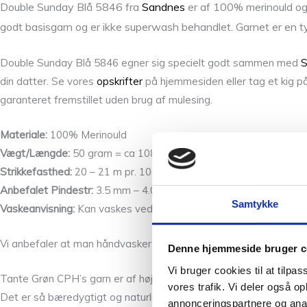
Double Sunday Blå 5846 fra
Sandnes
er af 100% merinould og e
godt basisgarn og er ikke superwash behandlet. Garnet er en
Double Sunday Blå 5846 egner sig specielt godt sammen med
S
din datter. Se vores
opskrifter
på hjemmesiden eller tag et kig på
garanteret fremstillet uden brug af mulesing.
Materiale:
100% Merinould
Vægt/Længde:
50 gram = ca 108 meter
Strikkefasthed:
20 – 21 m pr. 10cm
Anbefalet Pindestr:
3.5 mm – 4.0 mm
Samtykke
Vaskeanvisning:
Kan vaskes ved 30 grader med uldvaskemiddel, 
Vi anbefaler at man håndvasker tøj strikket i Sunday separat.
Denne hjemmeside bruger c
Vi bruger cookies til at tilpas
Tante Grøn CPH’s garn er af høj kvalitet. Vi har et skønt mix af
vores trafik. Vi deler også 
Det er så bæredygtigt og naturligt som muligt. Se f.eks. vores Bi
annonceringspartnere og anal