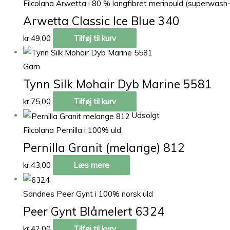
Filcolana Arwetta i 80 % langfibret merinould (superwash
Arwetta Classic Ice Blue 340
kr.
49,00
Tilføj til kurv
Garn
Tynn Silk Mohair Dyb Marine 5581
kr.
75,00
Tilføj til kurv
Udsolgt
Filcolana Pernilla i 100% uld
Pernilla Granit (melange) 812
kr.
43,00
Læs mere
Sandnes Peer Gynt i 100% norsk uld
Peer Gynt Blåmelert 6324
kr.
42,00
Tilføj til kurv