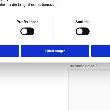
et fra din brug af deres tjenester.
hjælper dig gerne med at sætte farver sammen til dit næste proje
klar med et smil og stræber altid efter den bedste betjening.
Præferencer
Statistik
0,05 kg
Vær den første
Din e-mailadresse vil ikke
Tillad valgte
Din bedømmelse
Din anmeldelse
*