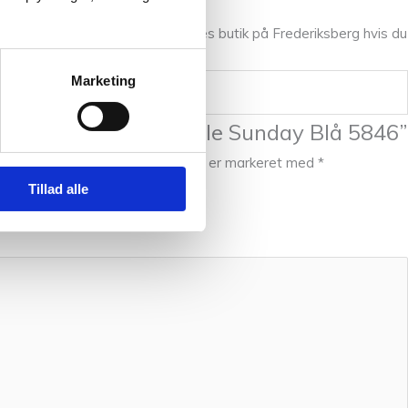
kt. Du er altid velkommen i vores butik på Frederiksberg hvis du
Marketing
 til at anmelde “Double Sunday Blå 5846”
 blive publiceret.
Krævede felter er markeret med
*
Tillad alle