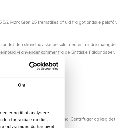
5/2 Mørk Grøn 25 fremstilles af uld fra gotlandske pelsfår,
 vi blandet den skandinaviske pelsuld med en mindre mængde
erinould vi anvender kommer fra de Brittiske Falklandsøer.
Om
 medier og til at analysere
skyld efter i 3 hold håndvarmt vand. Centrifuger og læg det
nden for sociale medier,
e oplysninger, du har givet