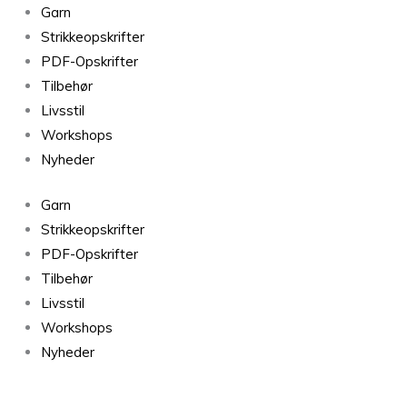
Dansk
Garn
Pelsuld
Strikkeopskrifter
5,5/2
PDF-Opskrifter
Mørk
Tilbehør
Grøn
Livsstil
25
Workshops
antal
Nyheder
Garn
Strikkeopskrifter
PDF-Opskrifter
Tilbehør
Livsstil
Workshops
Nyheder