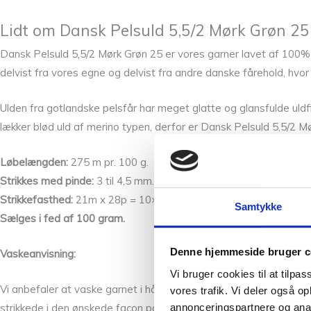
Lidt om Dansk Pelsuld 5,5/2 Mørk Grøn 25 
Dansk Pelsuld 5,5/2 Mørk Grøn 25 er vores garner lavet af 100% u
delvist fra vores egne og delvist fra andre danske fårehold, hvor v
Ulden fra gotlandske pelsfår har meget glatte og glansfulde uldf
lækker blød uld af merino typen, derfor er Dansk Pelsuld 5,5/2 
Løbelængden:
275 m pr. 100 g.
Strikkes med pinde:
3 til 4,5 mm.
Strikkefasthed:
21m x 28p = 10×10 cm p. 3,5
Samtykke
Sælges i fed af 100 gram.
Denne hjemmeside bruger c
Vaskeanvisning:
Vi bruger cookies til at tilpas
Vi anbefaler at vaske garnet i håndvarmt vand (max 40 grader cel
vores trafik. Vi deler også 
annonceringspartnere og anal
strikkede i den ønskede facon på et håndklæde.