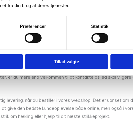
et fra din brug af deres tjenester.
or har vi også udviklet vores egne mærker, som ikke forhandles an
Præferencer
Statistik
ke kvalitetsgarner under Nordic Yarn Lab, som er bæredygtigt garn
id god service oven i hatten – og det er gratis!
 og Filcolana
iske designere. Vi sørger også for at være opdateret med tidens 
Tillad valgte
Stine Hoelgaard og Regitze Lautzen, som er glade for
Silk Mohair f
er, er du mere end velkommen til at kontakte os, så skal vi gøre a
 levering, når du bestiller i vores webshop. Det er uanset om du 
at give den bedste kundeoplevelse både online, men også i vores 
rik om hækling eller hjælp til dit næste strikkeprojekt.