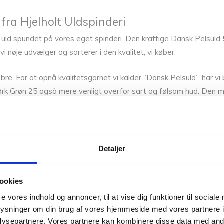
fra Hjelholt Uldspinderi
ld spundet på vores eget spinderi. Den kraftige Dansk Pelsuld 5,
i nøje udvælger og sorterer i den kvalitet, vi køber.
ibre. For at opnå kvalitetsgarnet vi kalder “Dansk Pelsuld”, har
Mørk Grøn 25 også mere venligt overfor sart og følsom hud. Den m
Detaljer
ookies
se vores indhold og annoncer, til at vise dig funktioner til sociale
sius) tilsat Hjelholts Uldsæbe (kan ses her). Klem vandet ud og 
oplysninger om din brug af vores hjemmeside med vores partnere i
ysepartnere. Vores partnere kan kombinere disse data med andr