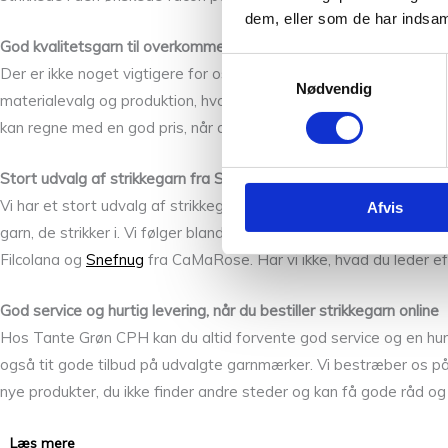
dem, eller som de har indsaml
God kvalitetsgarn til overkommelige priser
Samtykkevalg
Der er ikke noget vigtigere for os end garn af god kvalitet. Derf
Nødvendig
materialevalg og produktion, hvorfor vi også har udviklet En ræk
kan regne med en god pris, når du handler garn hos os – du får alt
Stort udvalg af strikkegarn fra Sandnes Garn, Isager, CaMaRose
Vi har et stort udvalg af strikkegarner fra mange danske og nord
Afvis
garn, de strikker i. Vi følger blandt andet med hos: PetiteKnit, 
Filcolana og
Snefnug
fra CaMaRose. Har vi ikke, hvad du leder eft
God service og hurtig levering, når du bestiller strikkegarn online
Hos Tante Grøn CPH kan du altid forvente god service og en hurtig
også tit gode tilbud på udvalgte garnmærker. Vi bestræber os på 
nye produkter, du ikke finder andre steder og kan få gode råd og st
Læs mere