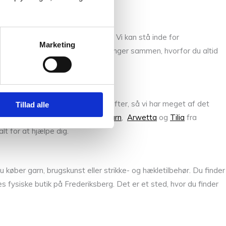
dre steder end på Frederiksberg. Vi kan stå inde for
Marketing
. Vi mener, at pris og kvalitet hænger sammen, hvorfor du altid
designere og deres strikkeopskrifter, så vi har meget af det
Tillad alle
ra Isager
,
Sunday fra Sandnes Garn
,
Arwetta
og
Tilia
fra
lt for at hjælpe dig.
køber garn, brugskunst eller strikke- og hækletilbehør. Du finder
fysiske butik på Frederiksberg. Det er et sted, hvor du finder