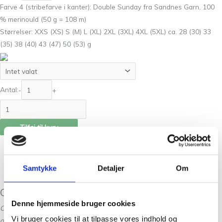
Farve 4 (stribefarve i kanter): Double Sunday fra Sandnes Garn, 100
% merinould (50 g = 108 m)
Størrelser: XXS (XS) S (M) L (XL) 2XL (3XL) 4XL (5XL) ca. 28 (30) 33
(35) 38 (40) 43 (47) 50 (53) g
Antal:
-
+
Tilføj til kurv
Beskrivelse
Yderligere information
Anmeldelser (0)
Samtykke
Detaljer
Om
Cross Sweater designet af Petiteknit
Denne hjemmeside bruger cookies
Opskriften er udarbejdet i samarbejde med Røde Kors. For hvert salg
Vi bruger cookies til at tilpasse vores indhold og
doneres 20 DKK til Røde Kors.