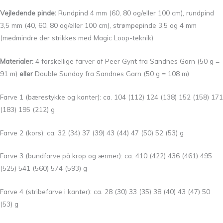
Vejledende pinde:
Rundpind 4 mm (60, 80 og/eller 100 cm), rundpind
3,5 mm (40, 60, 80 og/eller 100 cm), strømpepinde 3,5 og 4 mm
(medmindre der strikkes med Magic Loop-teknik)
Materialer:
4 forskellige farver af Peer Gynt fra Sandnes Garn (50 g =
91 m)
eller
Double Sunday fra Sandnes Garn (50 g = 108 m)
Farve 1 (bærestykke og kanter): ca. 104 (112) 124 (138) 152 (158) 171
(183) 195 (212) g
Farve 2 (kors): ca. 32 (34) 37 (39) 43 (44) 47 (50) 52 (53) g
Farve 3 (bundfarve på krop og ærmer): ca. 410 (422) 436 (461) 495
(525) 541 (560) 574 (593) g
Farve 4 (stribefarve i kanter): ca. 28 (30) 33 (35) 38 (40) 43 (47) 50
(53) g