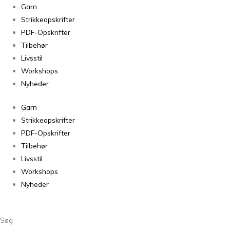
Cross
Garn
Sweater
Strikkeopskrifter
antal
PDF-Opskrifter
Tilbehør
Livsstil
Workshops
Nyheder
Garn
Strikkeopskrifter
PDF-Opskrifter
Tilbehør
Livsstil
Workshops
Nyheder
Søg