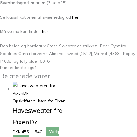
Sværhedsgrad
: ★ ★ ★ (3 ud af 5)
Se klassifikationen af sværhedsgrad
her
.
Målskema kan findes
her
.
Den beige og bordeaux Cross Sweater er strikket i Peer Gynt fra
Sandnes Garn i farverne Almond Tweed [2512], Vinrød [4363], Poppy
[4008] og Jolly blue [6046].
Kunder købte også
Relaterede varer
Opskrifter til børn fra Pixen
Havesweater fra
PixenDk
DKK 455 til 540,-
Vælg