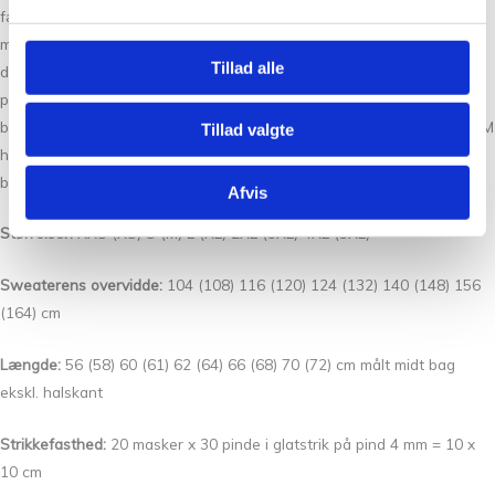
færdige sweater er angivet på forsiden af opskriften. Bemærk: Disse
mål gælder kun, hvis strikkefastheden overholdes. Mål dig selv, inden
Tillad alle
du går i gang med at strikke, for at vurdere hvilken størrelse, der vil
passe dig bedst. Hvis du fx måler 95 cm rundt om brystet (eller det
bredeste sted på din krop), bør du strikke en str. M. En sweater i str. M
Tillad valgte
har overvidden 120 cm og vil i nævnte eksempel give et
bevægelsesrum (
positive ease
) på 25 cm.
Afvis
Størrelser:
XXS (XS) S (M) L (XL) 2XL (3XL) 4XL (5XL)
Sweaterens overvidde:
104 (108) 116 (120) 124 (132) 140 (148) 156
(164) cm
Længde:
56 (58) 60 (61) 62 (64) 66 (68) 70 (72) cm målt midt bag
ekskl. halskant
Strikkefasthed:
20 masker x 30 pinde i glatstrik på pind 4 mm = 10 x
10 cm