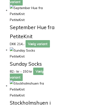
variant
PetiteKnit
September Hue fra
PetiteKnit
DKK 214,-
Vælg variant
PetiteKnit
Sunday Socks
82,- kr - 150 kr
Vælg
variant
PetiteKnit
Stockholmshuen i