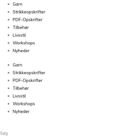
Cocoknits
Garn
Flight
Strikkeopskrifter
of
PDF-Opskrifter
Stitch
Tilbehør
Markers
Livsstil
(Maskemarkører)
Workshops
antal
Nyheder
Garn
Strikkeopskrifter
PDF-Opskrifter
Tilbehør
Livsstil
Workshops
Nyheder
Søg