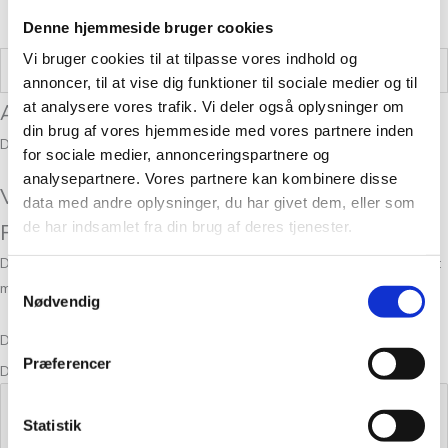
Denne hjemmeside bruger cookies
Vi bruger cookies til at tilpasse vores indhold og
Vægt
0,125 kg
annoncer, til at vise dig funktioner til sociale medier og til
at analysere vores trafik. Vi deler også oplysninger om
Anmeldelser
din brug af vores hjemmeside med vores partnere inden
Der er endnu ikke nogle anmeldelser.
for sociale medier, annonceringspartnere og
analysepartnere. Vores partnere kan kombinere disse
Vær den første til at anmelde “Cocoknits
data med andre oplysninger, du har givet dem, eller som
de har indsamlet fra din brug af deres tjenester.
Flight of Stitch Markers (Maskemarkører)”
Din e-mailadresse vil ikke blive publiceret.
Krævede felter er markeret
Samtykkevalg
med
*
Nødvendig
Din bedømmelse
Præferencer
Din anmeldelse
*
Statistik