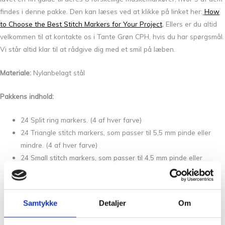
findes i denne pakke. Den kan læses ved at klikke på linket her:
How
to Choose the Best Stitch Markers for Your Project
.
Ellers er du altid
velkommen til at kontakte os i Tante Grøn CPH, hvis du har spørgsmål.
Vi står altid klar til at rådgive dig med et smil på læben.
Materiale:
Nylanbelagt stål
Pakkens indhold:
24 Split ring markers. (4 af hver farve)
24 Triangle stitch markers, som passer til 5,5 mm pinde eller
mindre. (4 af hver farve)
24 Small stitch markers, som passer til 4,5 mm pinde eller
mindre. (4 af hver farve)
24 Original stitch markers, som passer til 9 mm pinde eller
mindre. (4 af hver farve)
Samtykke
Detaljer
Om
24 Jumbo stitch markers, som passer til 16 mm pinde eller
mindre. (4 af hver farve)