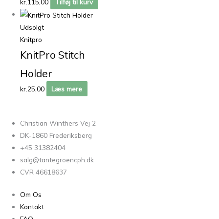
kr.
115,00
Tilføj til kurv
Udsolgt
Knitpro
KnitPro Stitch
Holder
kr.
25,00
Læs mere
Christian Winthers Vej 2
DK-1860 Frederiksberg
+45 31382404
salg@tantegroencph.dk
CVR 46618637
Om Os
Kontakt
FAQ