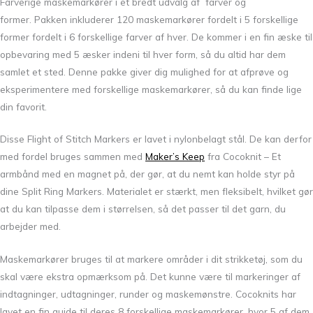
Farverige maskemarkører i et bredt udvalg af farver og
former. Pakken inkluderer 120 maskemarkører fordelt i 5 forskellige
former fordelt i 6 forskellige farver af hver. De kommer i en fin æske til
opbevaring med 5 æsker indeni til hver form, så du altid har dem
samlet et sted. Denne pakke giver dig mulighed for at afprøve og
eksperimentere med forskellige maskemarkører, så du kan finde lige
din favorit.
Disse Flight of Stitch Markers er lavet i nylonbelagt stål. De kan derfor
med fordel bruges sammen med
Maker’s Keep
fra Cocoknit – Et
armbånd med en magnet på, der gør, at du nemt kan holde styr på
dine Split Ring Markers. Materialet er stærkt, men fleksibelt, hvilket gør
at du kan tilpasse dem i størrelsen, så det passer til det garn, du
arbejder med.
Maskemarkører bruges til at markere områder i dit strikketøj, som du
skal være ekstra opmærksom på. Det kunne være til markeringer af
indtagninger, udtagninger, runder og maskemønstre. Cocoknits har
lavet en fin guide til deres 8 forskellige maskemarkører, hvor 5 af dem