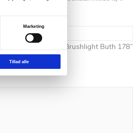
Marketing
e “Cardiff Cashmere Brushlight Buth 178”
ede felter er markeret med
*
Tillad alle