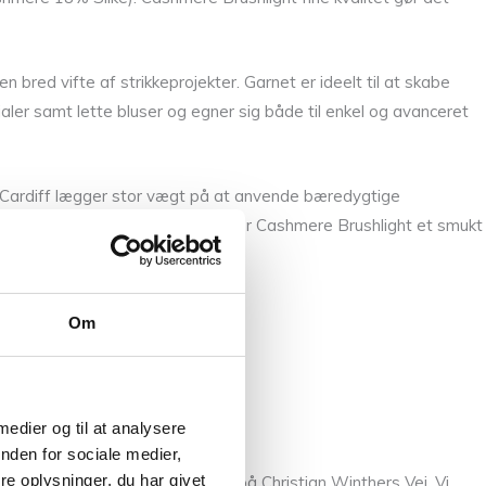
n bred vifte af strikkeprojekter. Garnet er ideelt til at skabe
aler samt lette bluser og egner sig både til enkel og avanceret
r. Cardiff lægger stor vægt på at anvende bæredygtige
skadelige kemikalier. Samlet set er Cashmere Brushlight et smukt
Om
 medier og til at analysere
nden for sociale medier,
e oplysninger, du har givet
 hænder, så besøg vores butik på Christian Winthers Vej. Vi