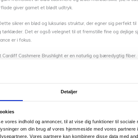
lade giver garnet et blødt udtryk.
te sikrer en blød og luksuriøs struktur, der egner sig perfekt til e
klæder. Det er også velegnet til at fremstille fine og dejlige sj
ance er i fokus.
t Cardiff Cashmere Brushlight er en naturlig og bæredygtig fibe
en er garnet farvet med bæredygtige farvestoffer og er fri for 
Detaljer
ookies
med uldvask.
se vores indhold og annoncer, til at vise dig funktioner til sociale
oplysninger om din brug af vores hjemmeside med vores partnere i
ysepartnere. Vores partnere kan kombinere disse data med andr
af dejlige farver. Ønsker du at opleve garnets kvalitet med egne