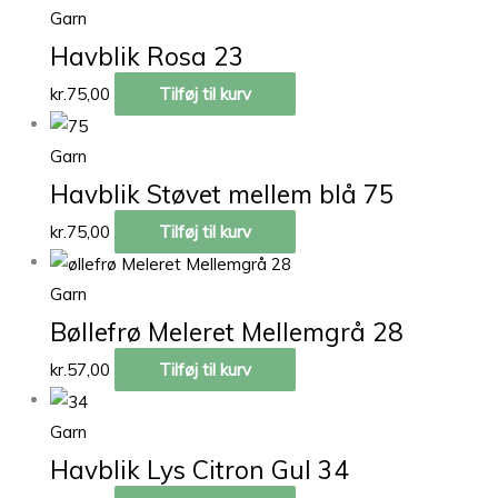
Garn
Havblik Rosa 23
kr.
75,00
Tilføj til kurv
Garn
Havblik Støvet mellem blå 75
kr.
75,00
Tilføj til kurv
Garn
Bøllefrø Meleret Mellemgrå 28
kr.
57,00
Tilføj til kurv
Garn
Havblik Lys Citron Gul 34