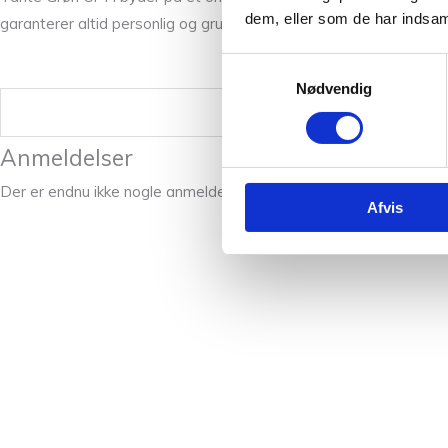
dem, eller som de har indsaml
garanterer altid personlig og grundig vejledning, så du kan føle di
Samtykkevalg
Nødvendig
Vægt
Anmeldelser
Der er endnu ikke nogle anmeldelser.
Afvis