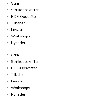
Cardiff
Garn
Cashmere
Strikkeopskrifter
Brushlight
PDF-Opskrifter
Buth
Tilbehør
178
Livsstil
antal
Workshops
Nyheder
Garn
Strikkeopskrifter
PDF-Opskrifter
Tilbehør
Livsstil
Workshops
Nyheder