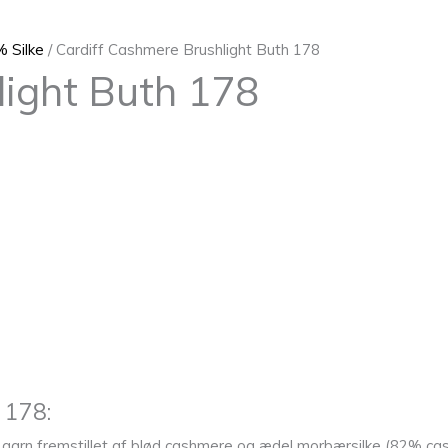
 Silke
/ Cardiff Cashmere Brushlight Buth 178
light Buth 178
 178:
st garn fremstillet af blød cashmere og ædel morbærsilke (82% ca