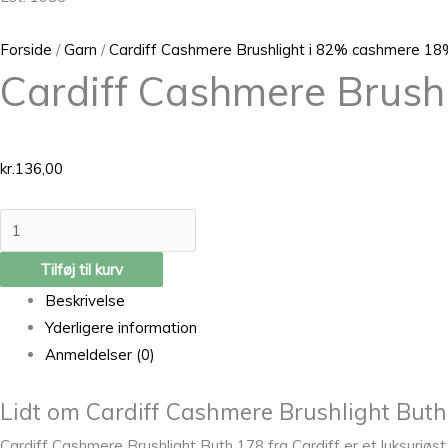
Forside
/
Garn
/
Cardiff Cashmere Brushlight i 82% cashmere 18%
Cardiff Cashmere Brush
kr.
136,00
Tilføj til kurv
Beskrivelse
Yderligere information
Anmeldelser (0)
Lidt om Cardiff Cashmere Brushlight Buth
Cardiff Cashmere Brushlight Buth 178 fra Cardiff er et luksuriø