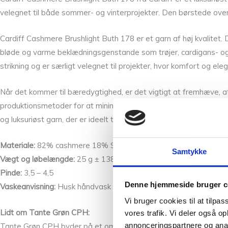
velegnet til både sommer- og vinterprojekter. Den børstede overf
Cardiff Cashmere Brushlight Buth 178 er et garn af høj kvalitet. Det
bløde og varme beklædningsgenstande som trøjer, cardigans- og tør
strikning og er særligt velegnet til projekter, hvor komfort og eleg
Når det kommer til bæredygtighed, er det vigtigt at fremhæve, a
produktionsmetoder for at minimere deres miljøpåvirkning. Desud
og luksuriøst garn, der er ideelt til en lang række strikkeprojekter.
Materiale:
82% cashmere 18% Silke
Samtykke
Vægt og løbelængde:
25 g ± 138 m
Pinde:
3,5 – 4,5
Denne hjemmeside bruger c
Vaskeanvisning:
Husk håndvask til dette garn i lunkent vand og 
Vi bruger cookies til at tilpas
Lidt om Tante Grøn CPH:
vores trafik. Vi deler også 
annonceringspartnere og anal
Tante Grøn CPH byder på et omfattende udvalg af garn i et væld 