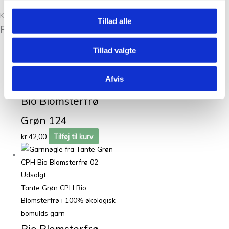
Kunder købte også
Tillad alle
Relaterede varer
Tillad valgte
Tante Grøn CPH Bio
Blomsterfrø i 100% økologisk
Afvis
bomulds garn
Bio Blomsterfrø
Grøn 124
kr.
42,00
Tilføj til kurv
Udsolgt
Tante Grøn CPH Bio
Blomsterfrø i 100% økologisk
bomulds garn