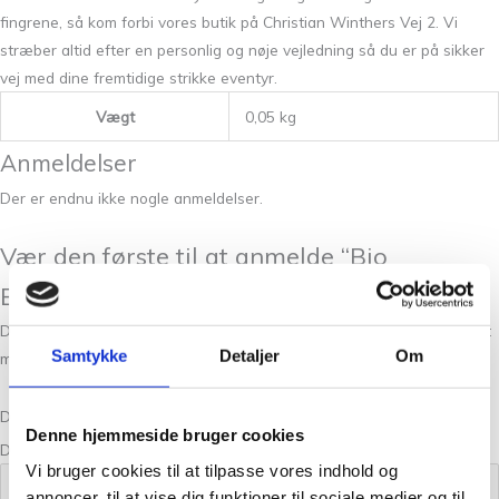
fingrene, så kom forbi vores butik på Christian Winthers Vej 2. Vi
stræber altid efter en personlig og nøje vejledning så du er på sikker
vej med dine fremtidige strikke eventyr.
Vægt
0,05 kg
Anmeldelser
Der er endnu ikke nogle anmeldelser.
Vær den første til at anmelde “Bio
Blomsterfrø Sart Gul 14”
Din e-mailadresse vil ikke blive publiceret.
Krævede felter er markeret
Samtykke
Detaljer
Om
med
*
Din bedømmelse
Denne hjemmeside bruger cookies
Din anmeldelse
*
Vi bruger cookies til at tilpasse vores indhold og
annoncer, til at vise dig funktioner til sociale medier og til