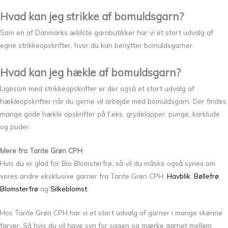
Hvad kan jeg strikke af bomuldsgarn?
Som en af Danmarks ældste garnbutikker har vi et stort udvalg af
egne strikkeopskrifter, hvor du kan benytter bomuldsgarner.
Hvad kan jeg hækle af bomuldsgarn?
Ligesom med strikkeopskrifter er der også et stort udvalg af
hækleopskrifter når du gerne vil arbejde med bomuldsgarn. Der findes
mange gode hækle opskrifter på f.eks. grydelapper, punge, karklude
og puder.
Mere fra Tante Grøn CPH
Hvis du er glad for Bio Blomsterfrø, så vil du måske også synes om
vores andre eksklusive garner fra Tante Grøn CPH:
Havblik
,
Bøllefrø
,
Blomsterfrø
og
Silkeblomst
.
Hos Tante Grøn CPH har vi et stort udvalg af garner i mange skønne
farver. Så hvis du vil have syn for sagen og mærke garnet mellem