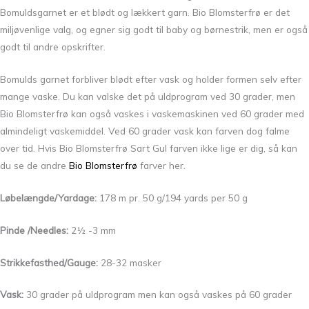
Bomuldsgarnet er et blødt og lækkert garn. Bio Blomsterfrø er det
miljøvenlige valg, og egner sig godt til baby og børnestrik, men er også
godt til andre opskrifter.
Bomulds garnet forbliver blødt efter vask og holder formen selv efter
mange vaske. Du kan valske det på uldprogram ved 30 grader, men
Bio Blomsterfrø kan også vaskes i vaskemaskinen ved 60 grader med
almindeligt vaskemiddel. Ved 60 grader vask kan farven dog falme
over tid. Hvis Bio Blomsterfrø Sart Gul farven ikke lige er dig, så kan
du se de andre
Bio Blomsterfrø
farver her.
Løbelængde/Yardage:
178 m pr. 50 g/194 yards per 50 g
Pinde /Needles:
2½ -3 mm
Strikkefasthed/Gauge:
28-32 masker
Vask:
30 grader på uldprogram men kan også vaskes på 60 grader