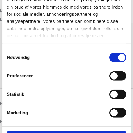
din brug af vores hjemmeside med vores partnere inden
Din bedømmelse
for sociale medier, annonceringspartnere og
Din anmeldelse
*
analysepartnere. Vores partnere kan kombinere disse
data med andre oplysninger, du har givet dem, eller som
de har indsamlet fra din brug af deres tjenester.
Samtykkevalg
Nødvendig
Præferencer
Statistik
Navn
*
Marketing
E-mail
*