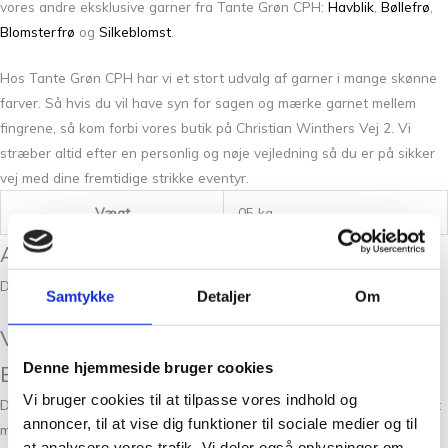
vores andre eksklusive garner fra Tante Grøn CPH:
Havblik
,
Bøllefrø
,
Blomsterfrø
og
Silkeblomst
.
Hos Tante Grøn CPH har vi et stort udvalg af garner i mange skønne
farver. Så hvis du vil have syn for sagen og mærke garnet mellem
fingrene, så kom forbi vores butik på Christian Winthers Vej 2. Vi
stræber altid efter en personlig og nøje vejledning så du er på sikker
vej med dine fremtidige strikke eventyr.
Vægt
05 kg
Anmeldelser
Der er endnu ikke nogle anmeldelser.
Samtykke
Detaljer
Om
Vær den første til at anmelde “Bio
Denne hjemmeside bruger cookies
Blomsterfrø Rød 1424”
Vi bruger cookies til at tilpasse vores indhold og
Din e-mailadresse vil ikke blive publiceret.
Krævede felter er markeret
annoncer, til at vise dig funktioner til sociale medier og til
med
*
at analysere vores trafik. Vi deler også oplysninger om