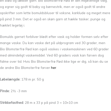
en blød og lækker garn. Bio Blomsterfrø Rød er det miljøvenlige valg,
og egner sig godt til baby og børnestrik, men er også godt til andre
opskrifter som lette bomuldsbluser til voksne, karklude og meget mere
på pind 3 mm. Det er også en skøn garn at hækle tasker, punge og
hæklet legetøj i.
Bomulds garnet forbliver blødt efter vask og holder formen selv efter
mange vaske. Du kan vaske det på uldprogram ved 30 grader, men
Bio Blomsterfrø Rød kan også vaskes i vaskemaskinen ved 60 grader
med almindeligt vaskemiddel. Ved 60 graders vask kan farven dog
falme over tid. Hvis Bio Blomsterfrø Rød ikke lige er dig, så kan du se
de andre Bio Blomsterfrø farver
her
.
Løbelængde:
178 m pr. 50 g
Pinde:
2½ -3 mm
Strikkefasthed:
28 m x 33 p på pind 3 = 10×10 cm