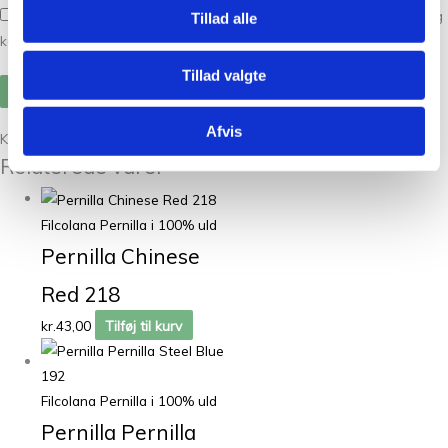
Gem mit navn, mail og websted i denne browser til næste gang jeg
Tillad alle
kommenterer.
Tillad valgte
Afvis
Kunder købte også
Relaterede varer
Filcolana Pernilla i 100% uld
Pernilla Chinese
Red 218
kr.
43,00
Tilføj til kurv
Filcolana Pernilla i 100% uld
Pernilla Pernilla