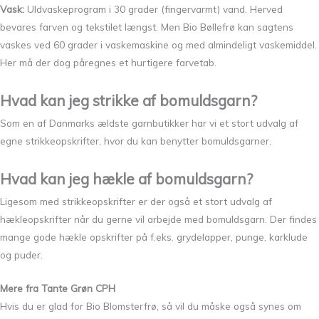
Vask:
Uldvaskeprogram i 30 grader (fingervarmt) vand. Herved
bevares farven og tekstilet længst. Men Bio Bøllefrø kan sagtens
vaskes ved 60 grader i vaskemaskine og med almindeligt vaskemiddel.
Her må der dog påregnes et hurtigere farvetab.
Hvad kan jeg strikke af bomuldsgarn?
Som en af Danmarks ældste garnbutikker har vi et stort udvalg af
egne strikkeopskrifter, hvor du kan benytter bomuldsgarner.
Hvad kan jeg hækle af bomuldsgarn?
Ligesom med strikkeopskrifter er der også et stort udvalg af
hækleopskrifter når du gerne vil arbejde med bomuldsgarn. Der findes
mange gode hækle opskrifter på f.eks. grydelapper, punge, karklude
og puder.
Mere fra Tante Grøn CPH
Hvis du er glad for Bio Blomsterfrø, så vil du måske også synes om