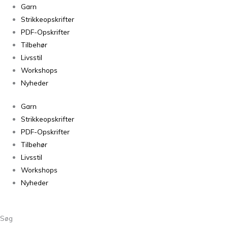
Bio
Garn
Blomsterfrø
Strikkeopskrifter
Rød
PDF-Opskrifter
1424
Tilbehør
antal
Livsstil
Workshops
Nyheder
Garn
Strikkeopskrifter
PDF-Opskrifter
Tilbehør
Livsstil
Workshops
Nyheder
Søg