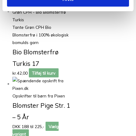
Tante Grøn CPH Bio
Blomsterfrø i 100% økologisk
bomulds garn
Bio Blomsterfrø
Turkis 17
kr.
42,00
Tilføj til kurv
Opskrifter til børn fra Pixen
Blomster Pige Str. 1
– 5 År
DKK 188 til 225,-
Vælg
variant