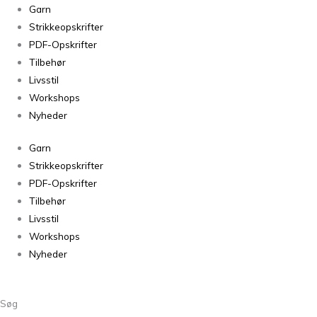
Bio
Garn
Blomsterfrø
Strikkeopskrifter
Rabarber
PDF-Opskrifter
5
Tilbehør
antal
Livsstil
Workshops
Nyheder
Garn
Strikkeopskrifter
PDF-Opskrifter
Tilbehør
Livsstil
Workshops
Nyheder
Søg