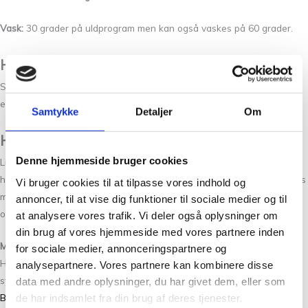
Vask:
30 grader på uldprogram men kan også vaskes på 60 grader.
Hvad kan jeg strikke af bomuldsgarn?
Som en af Danmarks ældste garnbutikker har vi et stort udvalg af
egne strikkeopskrifter, hvor du kan benytter bomuldsgarner.
Samtykke
Detaljer
Om
Hvad kan jeg hækle af bomuldsgarn?
Denne hjemmeside bruger cookies
Ligesom med strikkeopskrifter er der også et stort udvalg af
hækleopskrifter når du gerne vil arbejde med bomuldsgarn. Der findes
Vi bruger cookies til at tilpasse vores indhold og
mange gode hækle opskrifter på f.eks. grydelapper, punge, karklude
annoncer, til at vise dig funktioner til sociale medier og til
og puder.
at analysere vores trafik. Vi deler også oplysninger om
din brug af vores hjemmeside med vores partnere inden
Mere fra Tante Grøn CPH
for sociale medier, annonceringspartnere og
Hvis du er glad for Bio Blomsterfrø Rabarber 5, så vil du måske også
analysepartnere. Vores partnere kan kombinere disse
synes om vores andre eksklusive garner fra Tante Grøn CPH:
Havblik
,
data med andre oplysninger, du har givet dem, eller som
Bøllefrø
,
Blomsterfrø
og
Silkeblomst
.
de har indsamlet fra din brug af deres tjenester.