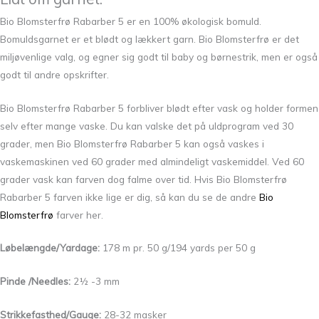
Bio Blomsterfrø Rabarber 5 er en 100% økologisk bomuld.
Bomuldsgarnet er et blødt og lækkert garn. Bio Blomsterfrø er det
miljøvenlige valg, og egner sig godt til baby og børnestrik, men er også
godt til andre opskrifter.
Bio Blomsterfrø Rabarber 5 forbliver blødt efter vask og holder formen
selv efter mange vaske. Du kan valske det på uldprogram ved 30
grader, men Bio Blomsterfrø Rabarber 5 kan også vaskes i
vaskemaskinen ved 60 grader med almindeligt vaskemiddel. Ved 60
grader vask kan farven dog falme over tid. Hvis Bio Blomsterfrø
Rabarber 5 farven ikke lige er dig, så kan du se de andre
Bio
Blomsterfrø
farver her.
Løbelængde/Yardage:
178 m pr. 50 g/194 yards per 50 g
Pinde /Needles:
2½ -3 mm
Strikkefasthed/Gauge:
28-32 masker