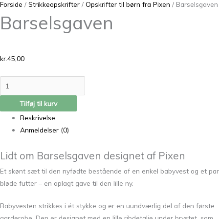
Forside
/
Strikkeopskrifter
/
Opskrifter til børn fra Pixen
/ Barselsgaven
Barselsgaven
kr.
45,00
Tilføj til kurv
Beskrivelse
Anmeldelser (0)
Lidt om Barselsgaven designet af Pixen
Et skønt sæt til den nyfødte bestående af en enkel babyvest og et par
bløde futter – en oplagt gave til den lille ny.
Babyvesten strikkes i ét stykke og er en uundværlig del af den første
garderobe. Den er designet med en lille ribdetalje under brystet, som