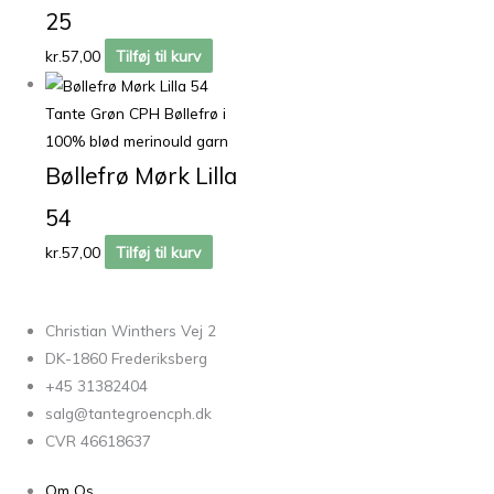
25
kr.
57,00
Tilføj til kurv
Tante Grøn CPH Bøllefrø i
100% blød merinould garn
Bøllefrø Mørk Lilla
54
kr.
57,00
Tilføj til kurv
Christian Winthers Vej 2
DK-1860 Frederiksberg
+45 31382404
salg@tantegroencph.dk
CVR 46618637
Om Os