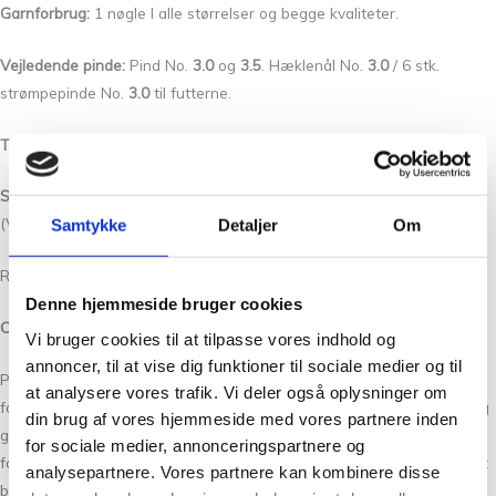
Garnforbrug:
1 nøgle I alle størrelser og begge kvaliteter.
Vejledende pinde:
Pind No.
3.0
og
3.5
. Hæklenål No.
3.0
/ 6 stk.
strømpepinde No.
3.0
til futterne.
Tilbehør:
1 knap ca. 13 mm.
Strikkefasthed:
Dobbelt perlestrik p No.
3.5
, 26 m x 37 p = 10 x 10 cm
(Vesten).
Samtykke
Detaljer
Om
Retriller pind No.
3.0
, 30 m x 56 p = 10 x 10 cm (Futterne).
Denne hjemmeside bruger cookies
Om Pixen Design
Vi bruger cookies til at tilpasse vores indhold og
annoncer, til at vise dig funktioner til sociale medier og til
Pixen Design
er kendetegnet ved et nordisk, enkelt og tidløst
at analysere vores trafik. Vi deler også oplysninger om
formsprog, hvor klassisk design går hånd i hånd med funktionalitet og
din brug af vores hjemmeside med vores partnere inden
gennemtænkte detaljer. Der lægges stor vægt på harmoniske
for sociale medier, annonceringspartnere og
farvesammensætninger, høj kvalitet og modeller, der er behagelige at
analysepartnere. Vores partnere kan kombinere disse
bruge i hverdagen.