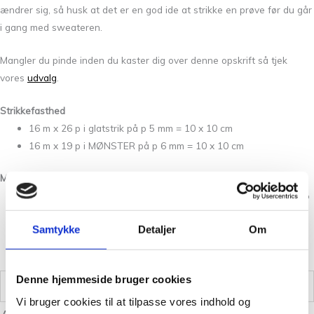
ændrer sig, så husk at det er en god ide at strikke en prøve før du går
i gang med sweateren.
Mangler du pinde inden du kaster dig over denne opskrift så tjek
vores
udvalg
.
Strikkefasthed
16 m x 26 p i glatstrik på p 5 mm = 10 x 10 cm
16 m x 19 p i MØNSTER på p 6 mm = 10 x 10 cm
Materialer
Fv A: 100 (100) 150 (150) g Isager Eco Soft (54 % alpaka, 44 %
organic pima bomuld; 125 m/50 g)
Samtykke
Detaljer
Om
Fv B: 50 (50) 100 (100) g Isager Eco Soft (54 % alpaka, 44 %
organic pima bomuld; 125 m/50 g)
Denne hjemmeside bruger cookies
Vægt
1,2 kg
Vi bruger cookies til at tilpasse vores indhold og