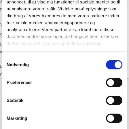
Anmeldelser
annoncer, til at vise dig funktioner til sociale medier og til
at analysere vores trafik. Vi deler også oplysninger om
Der er endnu ikke nogle anmeldelser.
din brug af vores hjemmeside med vores partnere inden
for sociale medier, annonceringspartnere og
Vær den første til at anmelde “BADGER
analysepartnere. Vores partnere kan kombinere disse
SWEATER”
data med andre oplysninger, du har givet dem, eller som
de har indsamlet fra din brug af deres tjenester.
Din e-mailadresse vil ikke blive publiceret.
Krævede felter er markeret
med
*
Samtykkevalg
Nødvendig
Din bedømmelse
Din anmeldelse
*
Præferencer
Statistik
Marketing