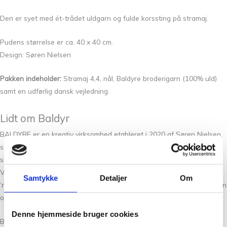
Den er syet med ét-trådet uldgarn og fulde korssting på stramaj.
Pudens størrelse er ca. 40 x 40 cm.
Design: Søren Nielsen
Pakken indeholder:
Stramaj 4,4, nål, Baldyre broderigarn (100% uld)
samt en udførlig dansk vejledning.
Lidt om Baldyr
BALDYRE er en kreativ virksomhed etableret i 2020 af Søren Nielsen,
som hurtigt har markeret sig med unikke broderikits, der har vundet
stor popularitet blandt hobbyentusiaster i hele Skandinavien.
Virksomhedens sortiment spænder bredt, fra de enkle designs i Pick
Samtykke
Detaljer
Om
‘n’ Mix pudeserien til mere komplekse mønstre, alle inspireret af en ren
og stilfuld nordisk æstetik.
Denne hjemmeside bruger cookies
BALDYRE’s succes skyldes deres evne til at forene enkelthed med et