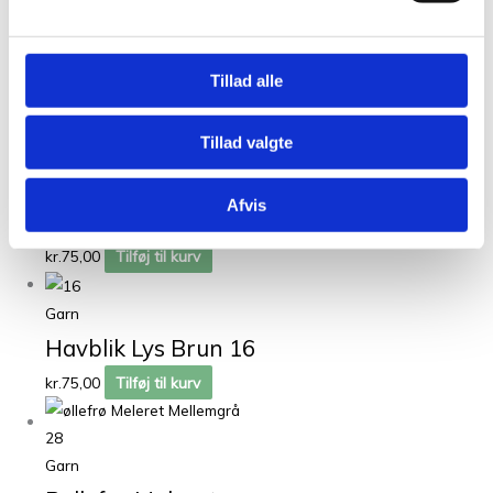
Garn
Havblik Lys Gul 35
Tillad alle
kr.
75,00
Tilføj til kurv
Tillad valgte
Garn
Havblik Støvet
Afvis
Mørk Blå 73
kr.
75,00
Tilføj til kurv
Garn
Havblik Lys Brun 16
kr.
75,00
Tilføj til kurv
Garn