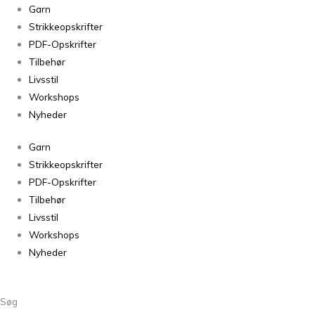
Anna
Garn
–
Strikkeopskrifter
puden
PDF-Opskrifter
antal
Tilbehør
Livsstil
Workshops
Nyheder
Garn
Strikkeopskrifter
PDF-Opskrifter
Tilbehør
Livsstil
Workshops
Nyheder
Søg