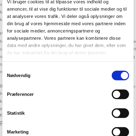
Vi bruger cookies til at tilpasse vores indhold og
strejf af elegance, hvilket har gjort dem til et anerkendt navn i
annoncer, til at vise dig funktioner til sociale medier og til
broderiverdenen. Deres broderikits er skabt med fokus på både
at analysere vores trafik. Vi deler også oplysninger om
kreativ udfoldelse og et imponerende slutresultat.
din brug af vores hjemmeside med vores partnere inden
for sociale medier, annonceringspartnere og
Produkterne distribueres gennem et solidt netværk af forhandlere i
analysepartnere. Vores partnere kan kombinere disse
hele Skandinavien, så det er nemt for broderi-entusiaster at få fat i de
data med andre oplysninger, du har givet dem, eller som
smukke kits. Virksomheden lægger stor vægt på materialernes kvalitet
de har indsamlet fra din brug af deres tjenester.
og arbejder med nøje udvalgte farvepaletter, der sikrer et æstetisk og
sammenhængende look, som tiltaler både erfarne broderister og
Samtykkevalg
nybegyndere.
Nødvendig
BALDYRE’s kollektioner afspejler tydeligt den skandinaviske designarv,
hvilket giver deres produkter et særligt nordisk præg. Søren Nielsens
Præferencer
kreative vision sikrer, at BALDYRE ikke blot tilbyder kits, men også
inspirerer til kreativitet og kunstnerisk udtryk.
Statistik
Kunder købte også
Relaterede varer
Marketing