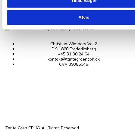
Tillad valgte
Handelsbetingelser
Nyheder
GDPR
Afvis
Christian Winthers Vej 2
DK-1860 Frederiksberg
+45 31 38 24 04
kontakt@tantegroencph.dk
CVR 39386046
F
I
a
n
c
s
e
t
Tante Grøn CPH® All Rights Reserved