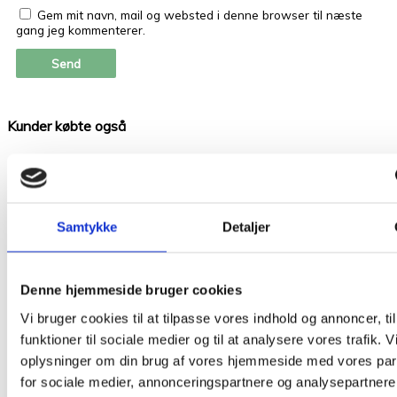
Gem mit navn, mail og websted i denne browser til næste
gang jeg kommenterer.
Kunder købte også
Relaterede varer
Samtykke
Detaljer
Udsolgt
Garn
Garn
Denne hjemmeside bruger cookies
Havblik
Havblik
Garn Lys
Kanel 06
Vi bruger cookies til at tilpasse vores indhold og annoncer, til
Søgrøn
funktioner til sociale medier og til at analysere vores trafik. 
kr.
75,00
oplysninger om din brug af vores hjemmeside med vores par
109
Tilføj til
for sociale medier, annonceringspartnere og analysepartnere
kurv