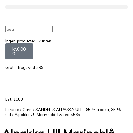
Søg
Kurv
Ingen produkter i kurven
kr.
0,00
0
Gratis fragt ved 399,-
Est. 1983
Forside
/
Garn
/
SANDNES ALPAKKA ULL i 65 % alpaka, 35 %
uld
/ Alpakka Ull Marineblå Tweed 5585