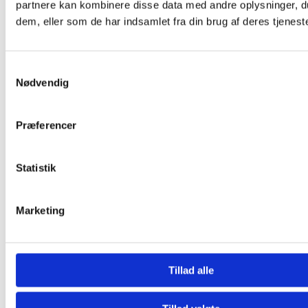
kr.
75,00
partnere kan kombinere disse data med andre oplysninger, du
Læs mere
dem, eller som de har indsamlet fra din brug af deres tjeneste
Garn
Garn
Havblik
Samtykkevalg
Støvet
Nødvendig
Bøllefrø
mellem
Meleret
blå 75
Lys Brun
Præferencer
03
kr.
75,00
Tilføj til
kurv
kr.
57,00
Statistik
Tilføj til
kurv
Marketing
Om Os
Tillad alle
Kontakt
FAQ
Workshops