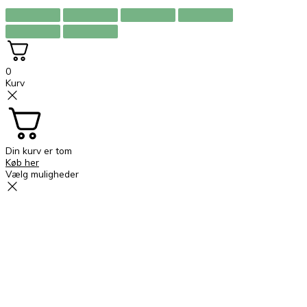
b
a
o
g
0
o
r
Kurv
k
a
m
Din kurv er tom
Køb her
Vælg muligheder