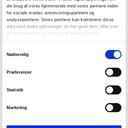
din brug af vores hjemmeside med vores partnere inden
Alpakka Ull Blå Hortensia 6032
for sociale medier, annonceringspartnere og
kr.
63,00
Tilføj til kurv
analysepartnere. Vores partnere kan kombinere disse
data med andre oplysninger, du har givet dem, eller som
de har indsamlet fra din brug af deres tjenester.
Garn
Alpakka Ull Dark Olive 9873
Samtykkevalg
kr.
63,00
Tilføj til kurv
Nødvendig
Udsolgt
Garn
Præferencer
Alpakka Ull Dazzling Blue 5845
kr.
63,00
Læs mere
Statistik
Udsolgt
Garn
Marketing
Alpakka Ull Arctic Ice 5811
kr.
63,00
Læs mere