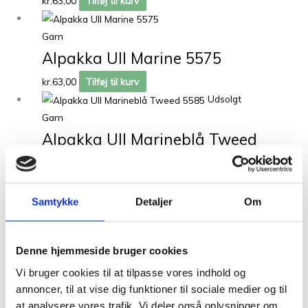
kr.
63,00
Tilføj til kurv
Garn
Alpakka Ull Marine 5575
kr.
63,00
Tilføj til kurv
Udsolgt
Garn
Alpakka Ull Marineblå Tweed
5585
kr.
71,00
Læs mere
Samtykke
Detaljer
Om
Udsolgt
Garn
Alpakka Ull Dyp Burgunder 4372
Denne hjemmeside bruger cookies
Vi bruger cookies til at tilpasse vores indhold og
kr.
63,00
Læs mere
annoncer, til at vise dig funktioner til sociale medier og til
at analysere vores trafik. Vi deler også oplysninger om
Garn