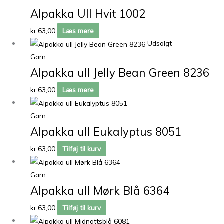
Alpakka Ull Hvit 1002
kr.
63,00
Læs mere
Udsolgt
Garn
Alpakka ull Jelly Bean Green 8236
kr.
63,00
Læs mere
Garn
Alpakka ull Eukalyptus 8051
kr.
63,00
Tilføj til kurv
Garn
Alpakka ull Mørk Blå 6364
kr.
63,00
Tilføj til kurv