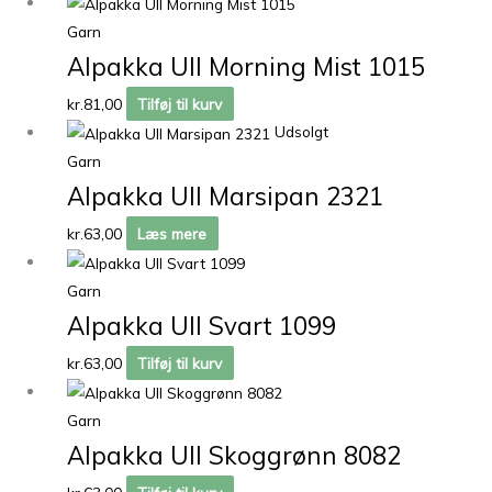
Garn
Alpakka Ull Morning Mist 1015
kr.
81,00
Tilføj til kurv
Udsolgt
Garn
Alpakka Ull Marsipan 2321
kr.
63,00
Læs mere
Garn
Alpakka Ull Svart 1099
kr.
63,00
Tilføj til kurv
Garn
Alpakka Ull Skoggrønn 8082