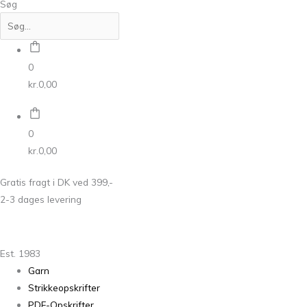
Søg
0
kr.
0,00
0
kr.
0,00
Gratis fragt i DK ved 399,-
2-3 dages levering
Est. 1983
Garn
Strikkeopskrifter
PDF-Opskrifter