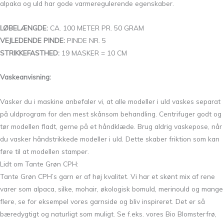
alpaka og uld har gode varmeregulerende egenskaber.
LØBELÆNGDE:
CA. 100 METER PR. 50 GRAM
VEJLEDENDE PINDE:
PINDE NR. 5
STRIKKEFASTHED:
19 MASKER = 10 CM
Vaskeanvisning:
Vasker du i maskine anbefaler vi, at alle modeller i uld vaskes separat
på uldprogram for den mest skånsom behandling. Centrifuger godt og
tør modellen fladt, gerne på et håndklæde. Brug aldrig vaskepose, når
du vasker håndstrikkede modeller i uld. Dette skaber friktion som kan
føre til at modellen stamper.
Lidt om Tante Grøn CPH:
Tante Grøn CPH’s garn er af høj kvalitet. Vi har et skønt mix af rene
varer som alpaca, silke, mohair, økologisk bomuld, merinould og mange
flere, se for eksempel vores garnside og bliv inspireret. Det er så
bæredygtigt og naturligt som muligt. Se f.eks. vores Bio Blomsterfrø,