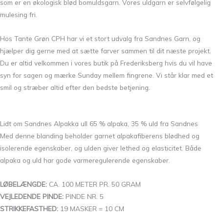
som er en økologisk blød bomuldsgarn. Vores uldgarn er selvfølgelig
mulesing fri.
Hos Tante Grøn CPH har vi et stort udvalg fra Sandnes Garn, og
hjælper dig gerne med at sætte farver sammen til dit næste projekt.
Du er altid velkommen i vores butik på Frederiksberg hvis du vil have
syn for sagen og mærke Sunday mellem fingrene. Vi står klar med et
smil og stræber altid efter den bedste betjening.
Lidt om Sandnes Alpakka ull 65 % alpaka, 35 % uld fra Sandnes
Med denne blanding beholder garnet alpakafiberens blødhed og
isolerende egenskaber, og ulden giver lethed og elasticitet. Både
alpaka og uld har gode varmeregulerende egenskaber.
LØBELÆNGDE:
CA. 100 METER PR. 50 GRAM
VEJLEDENDE PINDE:
PINDE NR. 5
STRIKKEFASTHED:
19 MASKER = 10 CM