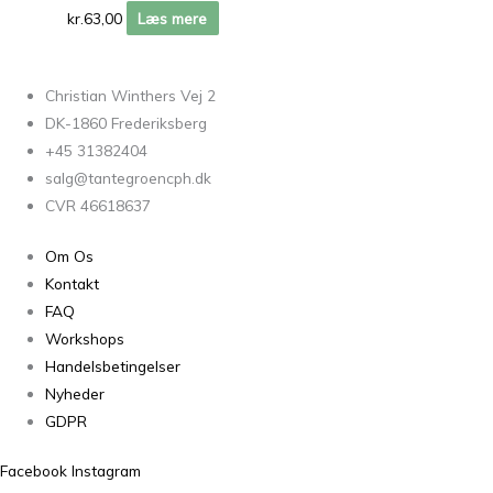
kr.
63,00
Læs mere
Christian Winthers Vej 2
DK-1860 Frederiksberg
+45 31382404
salg@tantegroencph.dk
CVR 46618637
Om Os
Kontakt
FAQ
Workshops
Handelsbetingelser
Nyheder
GDPR
Facebook
Instagram