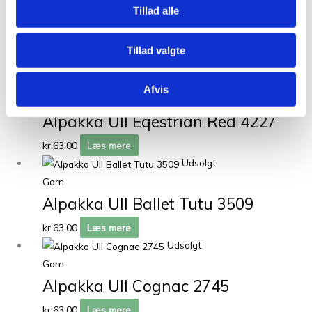
Tillad alle
Garn
Alpakka Ull Rumba Red 4255
Tillad valgte
kr.
63,00
Tilføj til kurv
Udsolgt
Afvis
Garn
Alpakka Ull Eqestrian Red 4227
kr.
63,00
Læs mere
Udsolgt
Garn
Alpakka Ull Ballet Tutu 3509
kr.
63,00
Læs mere
Udsolgt
Garn
Alpakka Ull Cognac 2745
kr.
63,00
Læs mere