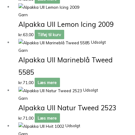
Garn
Alpakka Ull Lemon Icing 2009
kr.
63,00
Tilføj til kurv
Udsolgt
Garn
Alpakka Ull Marineblå Tweed
5585
kr.
71,00
Læs mere
Udsolgt
Garn
Alpakka Ull Natur Tweed 2523
kr.
71,00
Læs mere
Udsolgt
Garn