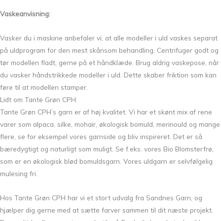
Vaskeanvisning:
Vasker du i maskine anbefaler vi, at alle modeller i uld vaskes separat
på uldprogram for den mest skånsom behandling. Centrifuger godt og
tør modellen fladt, gerne på et håndklæde. Brug aldrig vaskepose, når
du vasker håndstrikkede modeller i uld. Dette skaber friktion som kan
føre til at modellen stamper.
Lidt om Tante Grøn CPH:
Tante Grøn CPH’s garn er af høj kvalitet. Vi har et skønt mix af rene
varer som alpaca, silke, mohair, økologisk bomuld, merinould og mange
flere, se for eksempel vores garnside og bliv inspireret. Det er så
bæredygtigt og naturligt som muligt. Se f.eks. vores Bio Blomsterfrø,
som er en økologisk blød bomuldsgarn. Vores uldgarn er selvfølgelig
mulesing fri.
Hos Tante Grøn CPH har vi et stort udvalg fra Sandnes Garn, og
hjælper dig gerne med at sætte farver sammen til dit næste projekt.