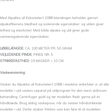
Med Alpakka ull Koksmelert 1088 blandingen beholder garnet
alpakafiberens blødhed og isolerende egenskaber, og ulden giver
lethed og elasticitet. Med både alpaka og uld giver gode
varmeregulerende egenskaber.
LØBELÆNGDE:
CA. 100 METER PR. 50 GRAM
VEJLEDENDE PINDE:
PINDE NR. 5
STRIKKEFASTHED:
19 MASKER = 10 CM
Vaskeanvisning:
Vasker du Alpakka ull Koksmelert 1088 i maskine anbefaler vi, at alle
modeller i uld vaskes separat på uldprogram for den mest skånsom
behandling. Centrifuger godt og tør modellen fladt, gerne på et
håndklæde. Brug aldrig vaskepose, når du vasker håndstrikkede
modeller i uld. Dette skaber friktion som kan føre til at modellen