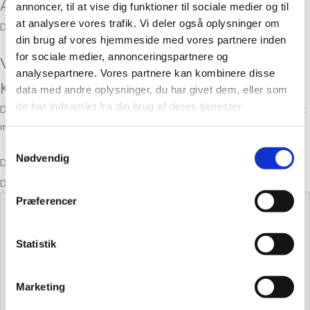
Anmeldelser
annoncer, til at vise dig funktioner til sociale medier og til
at analysere vores trafik. Vi deler også oplysninger om
Der er endnu ikke nogle anmeldelser.
din brug af vores hjemmeside med vores partnere inden
for sociale medier, annonceringspartnere og
Vær den første til at anmelde “Alpakka ull
analysepartnere. Vores partnere kan kombinere disse
Koksmelert 1088”
data med andre oplysninger, du har givet dem, eller som
de har indsamlet fra din brug af deres tjenester.
Din e-mailadresse vil ikke blive publiceret.
Krævede felter er markeret
med
*
Samtykkevalg
Nødvendig
Din bedømmelse
Din anmeldelse
*
Præferencer
Statistik
Marketing