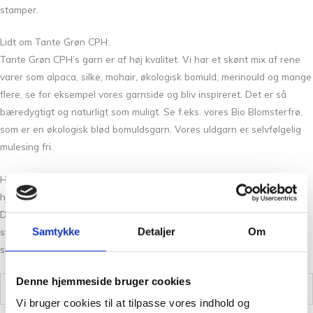
stamper.
Lidt om Tante Grøn CPH:
Tante Grøn CPH’s garn er af høj kvalitet. Vi har et skønt mix af rene
varer som alpaca, silke, mohair, økologisk bomuld, merinould og mange
flere, se for eksempel vores garnside og bliv inspireret. Det er så
bæredygtigt og naturligt som muligt. Se f.eks. vores Bio Blomsterfrø,
som er en økologisk blød bomuldsgarn. Vores uldgarn er selvfølgelig
mulesing fri.
Hos Tante Grøn CPH har vi et stort udvalg fra Sandnes Garn, og
hjælper dig gerne med at sætte farver sammen til dit næste projekt.
Du er altid velkommen i vores butik på Frederiksberg hvis du vil have
Samtykke
Detaljer
Om
syn for sagen og mærke Sunday mellem fingrene. Vi står klar med et
smil og stræber altid efter den bedste betjening.
Denne hjemmeside bruger cookies
Vægt
,050 kg
Vi bruger cookies til at tilpasse vores indhold og