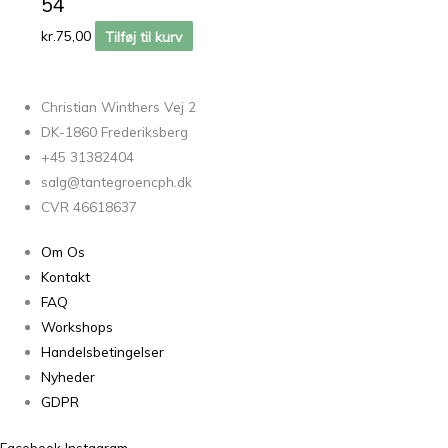
54
kr.
75,00
Tilføj til kurv
Christian Winthers Vej 2
DK-1860 Frederiksberg
+45 31382404
salg@tantegroencph.dk
CVR 46618637
Om Os
Kontakt
FAQ
Workshops
Handelsbetingelser
Nyheder
GDPR
Facebook
Instagram