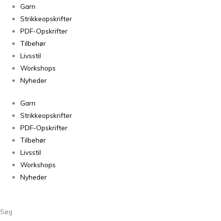
Alpakka
Garn
ull
Strikkeopskrifter
Koksmelert
PDF-Opskrifter
1088
Tilbehør
antal
Livsstil
Workshops
Nyheder
Garn
Strikkeopskrifter
PDF-Opskrifter
Tilbehør
Livsstil
Workshops
Nyheder
Søg