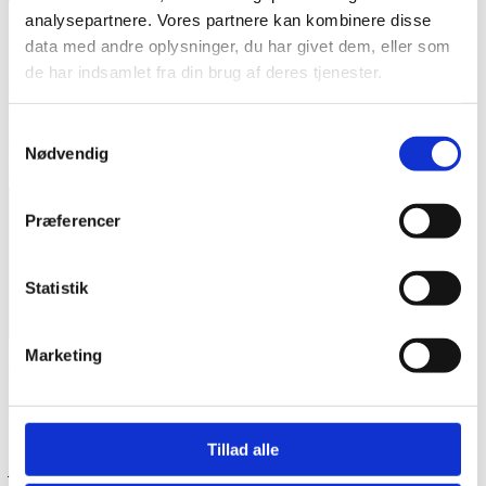
Vær den første til at anmelde “Alpaca 2
analysepartnere. Vores partnere kan kombinere disse
FARVE 54”
data med andre oplysninger, du har givet dem, eller som
de har indsamlet fra din brug af deres tjenester.
Din e-mailadresse vil ikke blive publiceret.
Krævede felter er
markeret med
*
Samtykkevalg
Din bedømmelse
Nødvendig
Din anmeldelse
*
Præferencer
Statistik
Marketing
Navn
*
E-mail
*
Tillad alle
Gem mit navn, mail og websted i denne browser til næste gang
jeg kommenterer.