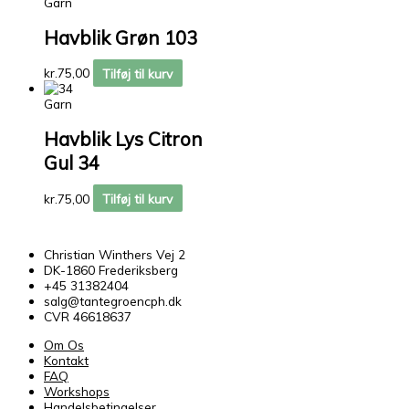
Garn
Havblik Grøn 103
kr.
75,00
Tilføj til kurv
Garn
Havblik Lys Citron
Gul 34
kr.
75,00
Tilføj til kurv
Christian Winthers Vej 2
DK-1860 Frederiksberg
+45 31382404
salg@tantegroencph.dk
CVR 46618637
Om Os
Kontakt
FAQ
Workshops
Handelsbetingelser