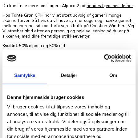
Du kan læse mere om Isagers Alpaca 2 på
hendes hjemmeside her
.
Hos Tante Grøn CPH har vi et stort udvalg af garner i mange
skønne farver. Så hvis du vil have syn for sagen og mærke garnet
mellem fingrene, så kom forbi vores butik på Christian Winthers Vej.
Vi stræber altid efter en personlig og nøje vejledning så du er på
sikker vej med dine fremtidige strikkeeventyr.
Kvalitet:
50% alpaca og 50% uld
Løbelængde/Yardage:
250 m pr. 50 g
Pinde /Needles:
3 – 3 1/2 mm
Strikkefasthed/Gauge:
26 -masker lig med 10 cm i bredden.
Samtykke
Detaljer
Om
Vask: Håndvask med lunken vand og uldvaskemiddel.
Denne hjemmeside bruger cookies
Vægt
0,05 kg
Vi bruger cookies til at tilpasse vores indhold og
annoncer, til at vise dig funktioner til sociale medier og til
Anmeldelser
at analysere vores trafik. Vi deler også oplysninger om
Der er endnu ikke nogle anmeldelser.
din brug af vores hjemmeside med vores partnere inden
for sociale medier, annonceringspartnere og