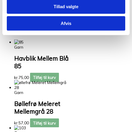
Tillad valgte
Kunder købte også
Afvis
Relaterede varer
Garn
Havblik Mellem Blå
85
kr.
75,00
Tilføj til kurv
Garn
Bøllefrø Meleret
Mellemgrå 28
kr.
57,00
Tilføj til kurv