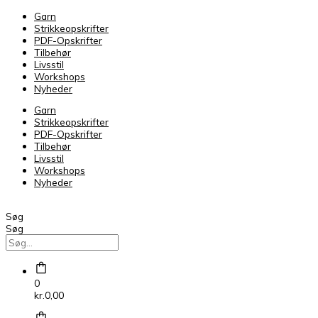
Alpaca
Garn
2
Strikkeopskrifter
FARVE
PDF-Opskrifter
54
Tilbehør
antal
Livsstil
Workshops
Nyheder
Garn
Strikkeopskrifter
PDF-Opskrifter
Tilbehør
Livsstil
Workshops
Nyheder
Søg
Søg
0
kr.
0,00