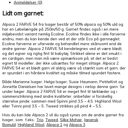
Anmeldelser (0)
Lidt om garnet:
Alpaca 2 FARVE 54 fra Isager består af 50% alpaca og 50% uld og
har en Løbelængde på 250m/50 g. Garnet findes også i en mere
miljøbevidst variant nemlig Ecoline. Ecoline findes ikke i alle farverne
endnu, men du kan kende den ved at der står Eco på garnnøglet.
Ecoline farverne er ufarvede og behandlet mere skånsomt end de
andre garner. Alpaca 2 FARVE 54 kendetegnes ved at være blødt,
og det egner sig rigtig fint til babytøj. Strikket alene er det smukt i
en cardigan, men man må være opmærksom på, at det er bedst
egnet til modeller, der ikke udsættes for meget slitage. Alpaca 2
FARVE 54 er et blødt garn vil aldrig være så stærkt som et garn, der
er spundet i en hårdere kvalitet og måske tilmed spundet fastere.
Både Marianne Isager, Helga Isager, Susie Haumann, PetiteKnit og
Annette Danielsen har lavet mange designs i netop denne garn. Se
under bøger. Alpaca 2 FARVE 54 er meget fint til tørklæder og i
sammenstrikning med andre kvaliteter, anbefaler vi forskellig
størrelse pinde: sammen med Spinni pind 3,5 – 4,5. Highland Wool
eller Tvinni pind 3,5 – 5. Tweed strikkes på pind 4 – 5,5.
Hvis du kan lide Alpaca 2 vil du også synes om de andre garner fra
Isager, som f.eks.:
Trio
,
Tweed
,
Silke Mohair
,
Japansk
Bomuld
,
Highland Wool
,
Alpaca 1
og
Alpaca 3
.